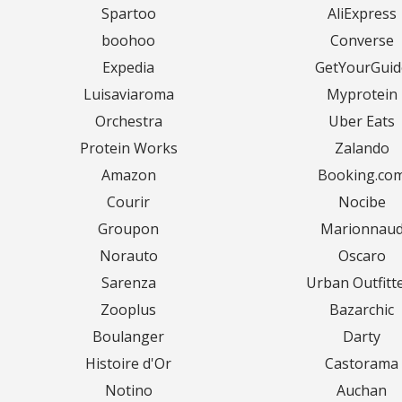
Spartoo
AliExpress
boohoo
Converse
Expedia
GetYourGuid
Luisaviaroma
Myprotein
Orchestra
Uber Eats
Protein Works
Zalando
Amazon
Booking.co
Courir
Nocibe
Groupon
Marionnau
Norauto
Oscaro
Sarenza
Urban Outfitt
Zooplus
Bazarchic
Boulanger
Darty
Histoire d'Or
Castorama
Notino
Auchan