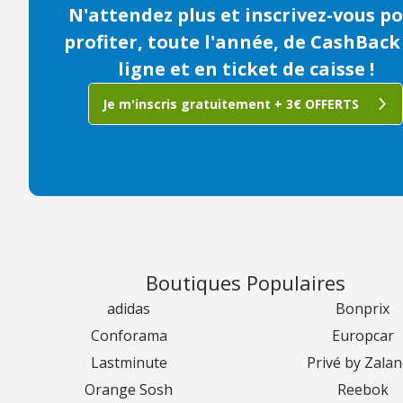
N'attendez plus et inscrivez-vous p
profiter, toute l'année, de CashBack
ligne et en ticket de caisse !
Je m'inscris gratuitement + 3€ OFFERTS
Boutiques Populaires
adidas
Bonprix
Conforama
Europcar
Lastminute
Privé by Zala
Orange Sosh
Reebok