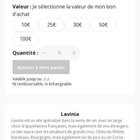
Valeur :
Je sélectionne la valeur de mon bon
d'achat
10€
25€
30€
50€
100€
Quantité :
0
Ajouter à mon panier
Valable jusqu'au
../../..
Ni remboursable, ni échangeable
Lavinia