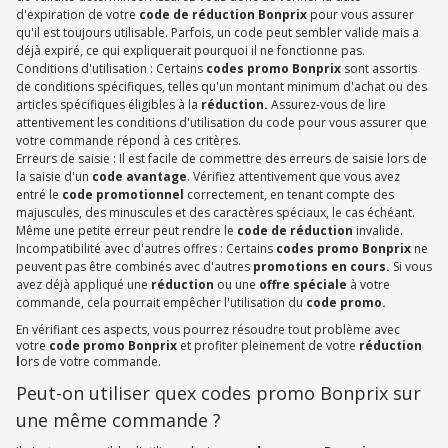
d'expiration de votre
code de réduction Bonprix
pour vous assurer
qu'il est toujours utilisable. Parfois, un code peut sembler valide mais a
déjà expiré, ce qui expliquerait pourquoi il ne fonctionne pas.
Conditions d'utilisation : Certains
codes promo Bonprix
sont assortis
de conditions spécifiques, telles qu'un montant minimum d'achat ou des
articles spécifiques éligibles à la
réduction.
Assurez-vous de lire
attentivement les conditions d'utilisation du code pour vous assurer que
votre commande répond à ces critères.
Erreurs de saisie : Il est facile de commettre des erreurs de saisie lors de
la saisie d'un
code avantage
. Vérifiez attentivement que vous avez
entré le
code promotionnel
correctement, en tenant compte des
majuscules, des minuscules et des caractères spéciaux, le cas échéant.
Même une petite erreur peut rendre le
code de réduction
invalide.
Incompatibilité avec d'autres offres : Certains
codes promo Bonprix
ne
peuvent pas être combinés avec d'autres
promotions en cours.
Si vous
avez déjà appliqué une
réduction
ou une
offre spéciale
à votre
commande, cela pourrait empêcher l'utilisation du
code promo.
En vérifiant ces aspects, vous pourrez résoudre tout problème avec
votre
code promo Bonprix
et profiter pleinement de votre
réduction
l
ors de votre commande.
Peut-on utiliser quex codes promo Bonprix sur
une même commande ?