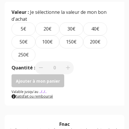
Valeur :
Je sélectionne la valeur de mon bon
d'achat
5€
20€
30€
40€
50€
100€
150€
200€
250€
Quantité :
0
Ajouter à mon panier
Valable jusqu'au
../../..
Satisfait ou remboursé
Fnac