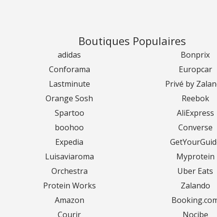
Boutiques Populaires
adidas
Bonprix
Conforama
Europcar
Lastminute
Privé by Zala
Orange Sosh
Reebok
Spartoo
AliExpress
boohoo
Converse
Expedia
GetYourGuid
Luisaviaroma
Myprotein
Orchestra
Uber Eats
Protein Works
Zalando
Amazon
Booking.co
Courir
Nocibe