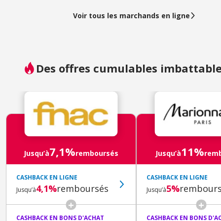
Voir tous les marchands en ligne
Des offres cumulables imbattable
7,1%
11%
Jusqu’à
remboursés
Jusqu’à
rem
CASHBACK EN LIGNE
CASHBACK EN LIGNE
4,1%
remboursés
5%
rembours
Jusqu’à
Jusqu’à
CASHBACK EN BONS D'ACHAT
CASHBACK EN BONS D'A