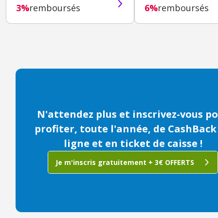
3%
remboursés
6%
remboursés
N'attendez plus et inscrivez-vous p
profiter, toute l'année, de CashBack
ligne et en ticket de caisse !
Je m'inscris gratuitement + 3€ OFFERTS