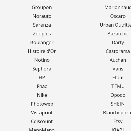
Groupon
Marionnau
Norauto
Oscaro
Sarenza
Urban Outfitt
Zooplus
Bazarchic
Boulanger
Darty
Histoire d'Or
Castorama
Notino
Auchan
Sephora
Vans
HP
Etam
Fnac
TEMU
Nike
Opodo
Photoweb
SHEIN
Vistaprint
Blancheport
Cdiscount
Etsy
ManoMano
KIABI