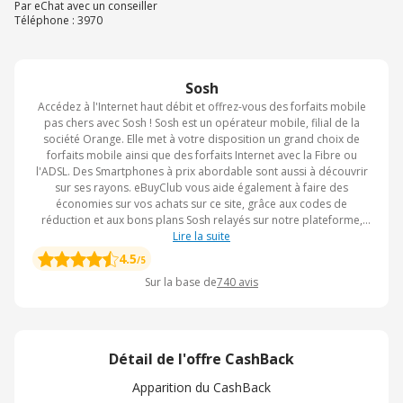
Par eChat avec un conseiller
Téléphone : 3970
Sosh
Accédez à l'Internet haut débit et offrez-vous des forfaits mobile
pas chers avec Sosh ! Sosh est un opérateur mobile, filial de la
société Orange. Elle met à votre disposition un grand choix de
forfaits mobile ainsi que des forfaits Internet avec la Fibre ou
l'ADSL. Des Smartphones à prix abordable sont aussi à découvrir
sur ses rayons. eBuyClub vous aide également à faire des
économies sur vos achats sur ce site, grâce aux codes de
réduction et aux bons plans Sosh relayés sur notre plateforme,
soyez certain de réaliser plus d'économie sur vos achats. Sans
Lire la suite
oublier le CashBack eBuyClub pour bénéficier de plus d'avantage
4.5
/5
!
Sur la base de
740
avis
Détail de l'offre CashBack
Apparition du CashBack