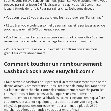
Sosh, et vous recevez chacun un mois gratuit sur votre abonnement. Vous
pouvez parrainer jusqu'à 6 filleuls par an, ce qui vous fait économiser
jusqu'à 6 mois de forfait. Pour parrainer chez Sosh, vous devez :
• Vous connectez à votre espace client Sosh et cliquer sur "Parrainage".
• Récupérer votre code personnel de parrainage et le partager avec vos
proches par e-mail, SMS ou réseaux sociaux.
• Vos filleuls doivent ensuite souscrire à un forfait ou une offre Sosh en
renseignant votre code de parrainage lors de leur commande.
• Vous recevrez tous les deux un e-mail de confirmation et un mois
gratuit sur votre abonnement.
Comment toucher un remboursement
Cashback Sosh avec eBuyclub.com ?
Il faut activer le cashback pour profiter d’un remboursement d’une partie
de vos achats. Comment faire ? Consulter le site de eBuyClub, tapez Sosh
sur la barre de recherche. L’offre de remboursement s’affiche parmi les
codes promos et bons plans Sosh. Cliquez sur « voir l’offre de
remboursement » et votre cashback est activé. Il ne vous reste qu’à faire
vos courses et attendre quelques jours pour recevoir votre argent.
eBuyClub propose des offres de remboursement de plus de 2500
marchands. Alors qu’attendez-vous pour en profitez !