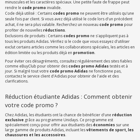
minuscules et les caractères spéciaux. Une petite faute de frappe peut
rendre le
code promo
invalide.
Code déjà utilisé : Certains
codes promo
ne peuvent être utilisés qu'une
seule fois par client. Si vous avez déjà utilisé le code lors d'un précédent
achat, il ne sera plus valable. Recherchez un nouveau
code promo
pour
profiter de nouvelles
réductions
.
Exclusions de produits : Certains
codes promo
ne s'appliquent pas à
tous les produits Adidas. Vérifiez si le code que vous essayez d'utiliser
exclut certains articles comme les collaborations spéciales, les articles en
édition limitée ou les produits déjà en
promotion
.
Pour éviter ces désagréments, consultez régulièrement des sites fiables
comme eBuyClub pour obtenir des
codes promo Adidas
testés et à
jour. Si malgré tout votre
code promo Adidas
ne fonctionne pas,
contactez le service client d'Adidas pour obtenir de l'aide et des
clarifications.
Réduction étudiante Adidas : Comment obtenir
votre code promo ?
Chez Adidas, les étudiants ont la chance de bénéficier d'une
réduction
exclusive
grâce au programme Unidays. Ce programme est
spécialement conçu pour offrir aux étudiants des
économies
sur une
large gamme de produits Adidas, incluant les
vêtements de sport, les
chaussures et les accessoires
.