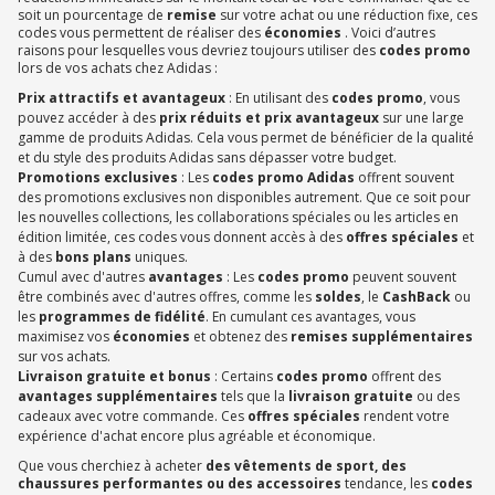
soit un pourcentage de
remise
sur votre achat ou une réduction fixe, ces
codes vous permettent de réaliser des
économies
. Voici d’autres
raisons pour lesquelles vous devriez toujours utiliser des
codes promo
lors de vos achats chez Adidas :
Prix attractifs et avantageux
: En utilisant des
codes promo
, vous
pouvez accéder à des
prix réduits et prix avantageux
sur une large
gamme de produits Adidas. Cela vous permet de bénéficier de la qualité
et du style des produits Adidas sans dépasser votre budget.
Promotions exclusives
: Les
codes promo Adidas
offrent souvent
des promotions exclusives non disponibles autrement. Que ce soit pour
les nouvelles collections, les collaborations spéciales ou les articles en
édition limitée, ces codes vous donnent accès à des
offres spéciales
et
à des
bons plans
uniques.
Cumul avec d'autres
avantages
: Les
codes promo
peuvent souvent
être combinés avec d'autres offres, comme les
soldes
, le
CashBack
ou
les
programmes de fidélité
. En cumulant ces avantages, vous
maximisez vos
économies
et obtenez des
remises
supplémentaires
sur vos achats.
Livraison gratuite et bonus
: Certains
codes promo
offrent des
avantages supplémentaires
tels que la
livraison gratuite
ou des
cadeaux avec votre commande. Ces
offres spéciales
rendent votre
expérience d'achat encore plus agréable et économique.
Que vous cherchiez à acheter
des vêtements de sport, des
chaussures performantes ou des accessoires
tendance, les
codes