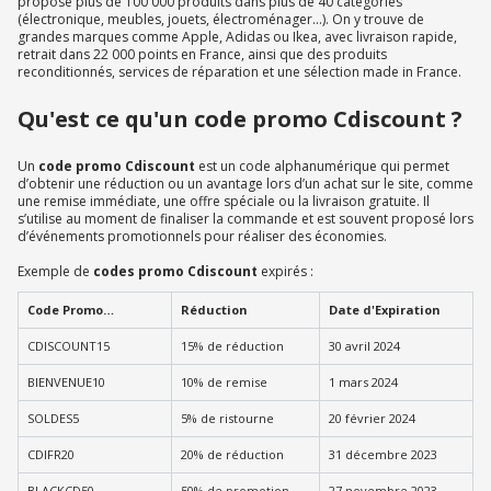
propose plus de 100 000 produits dans plus de 40 catégories
(électronique, meubles, jouets, électroménager…). On y trouve de
grandes marques comme Apple, Adidas ou Ikea, avec livraison rapide,
retrait dans 22 000 points en France, ainsi que des produits
reconditionnés, services de réparation et une sélection made in France.
Qu'est ce qu'un code promo Cdiscount ?
Un
code promo Cdiscount
est un code alphanumérique qui permet
d’obtenir une réduction ou un avantage lors d’un achat sur le site, comme
une remise immédiate, une offre spéciale ou la livraison gratuite. Il
s’utilise au moment de finaliser la commande et est souvent proposé lors
d’événements promotionnels pour réaliser des économies.
Exemple de
codes promo Cdiscount
expirés :
Code Promo
Réduction
Date d'Expiration
Cdiscount
CDISCOUNT15
15% de réduction
30 avril 2024
BIENVENUE10
10% de remise
1 mars 2024
SOLDES5
5% de ristourne
20 février 2024
CDIFR20
20% de réduction
31 décembre 2023
BLACKCD50
50% de promotion
27 novembre 2023