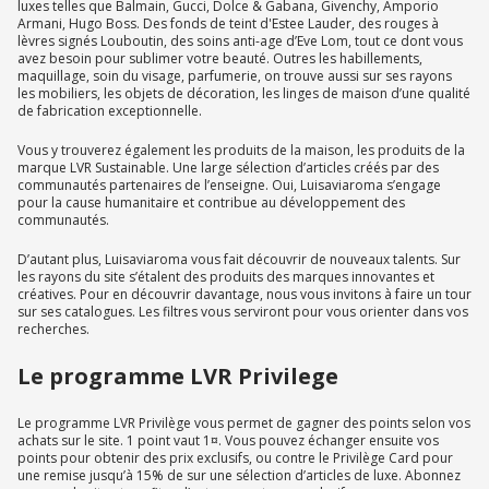
luxes telles que Balmain, Gucci, Dolce & Gabana, Givenchy, Amporio
Armani, Hugo Boss. Des fonds de teint d'Estee Lauder, des rouges à
lèvres signés Louboutin, des soins anti-age d’Eve Lom, tout ce dont vous
avez besoin pour sublimer votre beauté. Outres les habillements,
maquillage, soin du visage, parfumerie, on trouve aussi sur ses rayons
les mobiliers, les objets de décoration, les linges de maison d’une qualité
de fabrication exceptionnelle.
Vous y trouverez également les produits de la maison, les produits de la
marque LVR Sustainable. Une large sélection d’articles créés par des
communautés partenaires de l’enseigne. Oui, Luisaviaroma s’engage
pour la cause humanitaire et contribue au développement des
communautés.
D’autant plus, Luisaviaroma vous fait découvrir de nouveaux talents. Sur
les rayons du site s’étalent des produits des marques innovantes et
créatives. Pour en découvrir davantage, nous vous invitons à faire un tour
sur ses catalogues. Les filtres vous serviront pour vous orienter dans vos
recherches.
Le programme LVR Privilege
Le programme LVR Privilège vous permet de gagner des points selon vos
achats sur le site. 1 point vaut 1¤. Vous pouvez échanger ensuite vos
points pour obtenir des prix exclusifs, ou contre le Privilège Card pour
une remise jusqu’à 15% de sur une sélection d’articles de luxe. Abonnez