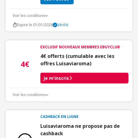
Voir les conditions
Expire le 01/01/2028
Vérifié
EXCLUSIF NOUVEAUX MEMBRES EBUYCLUB
4€ offerts (cumulable avec les
4€
offres Luisaviaroma)
Je m'inscris
Voir les conditions
Conditions d'obtention du bonus
3€ de bienvenue crédités immédiatement + 1€ supplémentaire
crédité après le téléchargement de l'alerte Bons Plans.
CASHBACK EN LIGNE
Offre réservée à une toute première inscription chez eBuyClub.
Luisaviaroma ne propose pas de
cashback