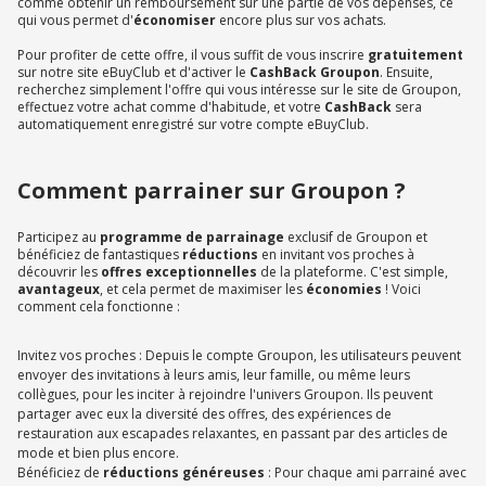
comme obtenir un remboursement sur une partie de vos dépenses, ce
qui vous permet d'
économiser
encore plus sur vos achats.
Pour profiter de cette offre, il vous suffit de vous inscrire
gratuitement
sur notre site eBuyClub et d'activer le
CashBack Groupon
. Ensuite,
recherchez simplement l'offre qui vous intéresse sur le site de Groupon,
effectuez votre achat comme d'habitude, et votre
CashBack
sera
automatiquement enregistré sur votre compte eBuyClub.
Comment parrainer sur Groupon ?
Participez au
programme de parrainage
exclusif de Groupon et
bénéficiez de fantastiques
réductions
en invitant vos proches à
découvrir les
offres exceptionnelles
de la plateforme. C'est simple,
avantageux
, et cela permet de maximiser les
économies
! Voici
comment cela fonctionne :
Invitez vos proches : Depuis le compte Groupon, les utilisateurs peuvent
envoyer des invitations à leurs amis, leur famille, ou même leurs
collègues, pour les inciter à rejoindre l'univers Groupon. Ils peuvent
partager avec eux la diversité des offres, des expériences de
restauration aux escapades relaxantes, en passant par des articles de
mode et bien plus encore.
Bénéficiez de
réductions généreuses
: Pour chaque ami parrainé avec