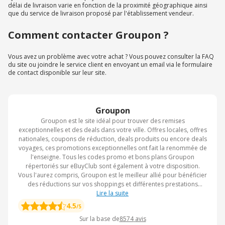
délai de livraison varie en fonction de la proximité géographique ainsi
que du service de livraison proposé par l'établissement vendeur.
Comment contacter Groupon ?
Vous avez un problème avec votre achat ? Vous pouvez consulter la FAQ
du site ou joindre le service client en envoyant un email via le formulaire
de contact disponible sur leur site.
Groupon
Groupon est le site idéal pour trouver des remises
exceptionnelles et des deals dans votre ville. Offres locales, offres
nationales, coupons de réduction, deals produits ou encore deals
voyages, ces promotions exceptionnelles ont fait la renommée de
l'enseigne. Tous les codes promo et bons plans Groupon
répertoriés sur eBuyClub sont également à votre disposition.
Vous l'aurez compris, Groupon est le meilleur allié pour bénéficier
des réductions sur vos shoppings et différentes prestations
auprès de vos restaurants, coiffures, clubs de sport, hôtels ou
Lire la suite
établissements de loisirs préférés. Pendant le Black Friday,
4.5
/5
Groupon offre de grandes réductions sur la majorité du site, avec
Sur la base de
8574
avis
des codes promo cumulables aux offres en cours.