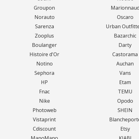
Groupon
Marionnau
Norauto
Oscaro
Sarenza
Urban Outfitt
Zooplus
Bazarchic
Boulanger
Darty
Histoire d'Or
Castorama
Notino
Auchan
Sephora
Vans
HP
Etam
Fnac
TEMU
Nike
Opodo
Photoweb
SHEIN
Vistaprint
Blancheport
Cdiscount
Etsy
ManoMano
KIABI