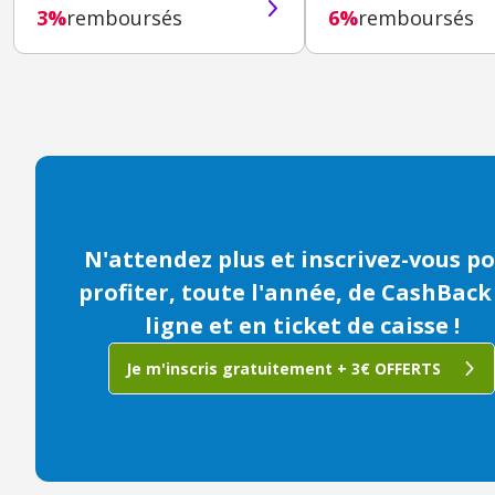
3%
remboursés
6%
remboursés
N'attendez plus et inscrivez-vous p
profiter, toute l'année, de CashBack
ligne et en ticket de caisse !
Je m'inscris gratuitement + 3€ OFFERTS