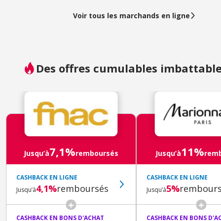
Voir tous les marchands en ligne
Des offres cumulables imbattable
7,1%
11%
Jusqu’à
remboursés
Jusqu’à
rem
CASHBACK EN LIGNE
CASHBACK EN LIGNE
4,1%
remboursés
5%
rembours
Jusqu’à
Jusqu’à
CASHBACK EN BONS D'ACHAT
CASHBACK EN BONS D'A