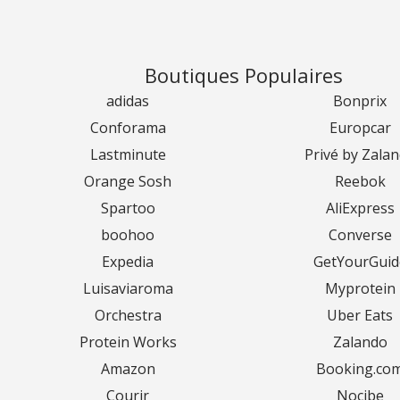
Boutiques Populaires
adidas
Bonprix
Conforama
Europcar
Lastminute
Privé by Zala
Orange Sosh
Reebok
Spartoo
AliExpress
boohoo
Converse
Expedia
GetYourGuid
Luisaviaroma
Myprotein
Orchestra
Uber Eats
Protein Works
Zalando
Amazon
Booking.co
Courir
Nocibe