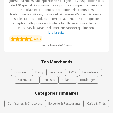
Jours Heureux est une épicerie fine en ligne qui vous propose plus
de 140 spécialités gourmandes à prix très compétitifs. Vente de
chocolats exceptionnels et traditionnels, confiseries
traditionnelles, gâteau, biscuits et pâtisseries d'antan. Découvrez
sur le site des produits du terroir, authentique et de qualité
exceptionnelle pour ravir toute la famille. Avec Jours Heureux,
vous avez la garantie du meilleur rapport qualité-prix.
Lire la suite
4.5
/5
Sur la base de
16
avis
Top Marchands
Cdiscount
Darty
Sephora
ASOS
La Redoute
Sarenza.com
3Suisses
Zalando
Boulanger
Catégories similaires
Confiseries & Chocolats
Epicerie & Restaurants
Cafés & Thés