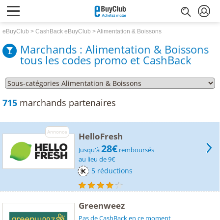
eBuyClub
CashBack eBuyClub
Alimentation & Boissons
Marchands : Alimentation & Boissons
tous les codes promo et CashBack
715
marchands partenaires
Annonce
HelloFresh
28€
Jusqu'à
remboursés
au lieu de 9€
5 réductions
Greenweez
Pas de CashBack en ce moment