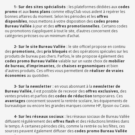
1- Sur des sites spécialisés :
les plateformes dédiées aux
codes
promo
et aux
bons plans
comme eBuyClub vous aident à repérer les
bonnes affaires du moment. Selon les périodes et les
offres
disponibles
, nous mettons à votre disposition des
codes promo
Bureau Vallée
à jour et des
offres promotionnelles.
Certains codes
ou promotions s’appliquent à tout le site, d’autres concernent des
catégories précises ou un minimum d’achat.
2- Sur le site Bureau Vallée :
le site officiel propose en continu
des
promotions,
des
prix bloqués
et des opérations spéciales sur les
produits de bureau pas chers. Parfois, le site propose également des
codes promo Bureau Vallée
valable sur un vaste choix de
mobilier
de
bureau, d’imprimantes,
de
chaises ergonomiques
et bien
d'autres produits. Ces offres vous permettent de
réaliser de vraies
économies
au quotidien.
3- Sur la newsletter :
en vous abonnant à la
newsletter de
Bureau Vallée,
il est possible de recevoir des
offres exclusives,
des
ventes privées et parfois des
codes de réduction
temporaires. Ces
avantages
concernent souvent la rentrée scolaire, les équipements de
bureautique ou encore les grandes marques comme HP, Epson ou Casio.
4- Sur les réseaux sociaux :
les réseaux sociaux de Bureau Vallée
diffusent régulièrement des
offres flash
et des réductions limitées dans
le temps. À certaines périodes clés, comme la rentrée ou les fêtes, ces
sources peuvent également diffuser des
codes promo Bureau Vallée