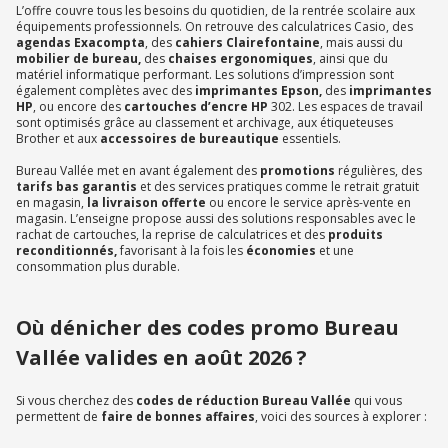
L’offre couvre tous les besoins du quotidien, de la rentrée scolaire aux
équipements professionnels. On retrouve des calculatrices Casio, des
agendas Exacompta
, des
cahiers Clairefontaine
, mais aussi du
mobilier de bureau,
des
chaises ergonomiques
, ainsi que du
matériel informatique performant. Les solutions d’impression sont
également complètes avec des
imprimantes Epson,
des
imprimantes
HP
, ou encore des
cartouches d’encre HP
302. Les espaces de travail
sont optimisés grâce au classement et archivage, aux étiqueteuses
Brother et aux
accessoires de bureautique
essentiels.
Bureau Vallée met en avant également des
promotions
régulières, des
tarifs bas garantis
et des services pratiques comme le retrait gratuit
en magasin,
la livraison offerte
ou encore le service après-vente en
magasin. L’enseigne propose aussi des solutions responsables avec le
rachat de cartouches, la reprise de calculatrices et des
produits
reconditionnés,
favorisant à la fois les
économies
et une
consommation plus durable.
Où dénicher des codes promo Bureau
Vallée valides en août 2026 ?
Si vous cherchez des
codes de réduction Bureau Vallée
qui vous
permettent de
faire de bonnes affaires
, voici des sources à explorer :