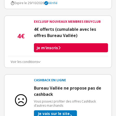
Expire le 29/10/2026
Vérifié
EXCLUSIF NOUVEAUX MEMBRES EBUYCLUB
4€ offerts (cumulable avec les
4€
offres Bureau Vallée)
Je m'inscris
Voir les conditions
Conditions d'obtention du bonus
3€ de bienvenue crédités immédiatement + 1€ supplémentaire
crédité après le téléchargement de l'alerte Bons Plans.
CASHBACK EN LIGNE
Offre réservée à une toute première inscription chez eBuyClub.
Bureau Vallée ne propose pas de
cashback
Vous pouvez profiter des offres CashBack
d’autres marchands
Je vais sur le site