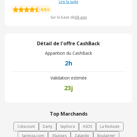
Lire la suite
4.5
/5
Sur la base de
58
avis
Détail de l'offre CashBack
Apparition du CashBack
2h
Validation estimée
23j
Top Marchands
Cdiscount
Darty
Sephora
ASOS
La Redoute
Sarenza.com
3Suisses
Zalando
Boulanger