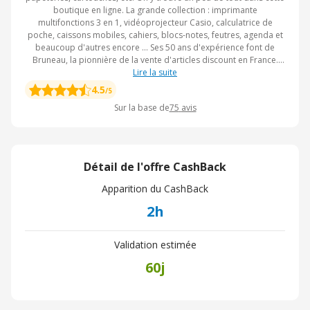
boutique en ligne. La grande collection : imprimante
multifonctions 3 en 1, vidéoprojecteur Casio, calculatrice de
poche, caissons mobiles, cahiers, blocs-notes, feutres, agenda et
beaucoup d'autres encore ... Ses 50 ans d'expérience font de
Bruneau, la pionnière de la vente d'articles discount en France.
Outre la large gamme de produits présenté, Bruneau propose de
Lire la suite
nombreux services à ses clients : Service montage, livraison 24
4.5
/5
heures, garantie 2 ans chez Bruneau. Chaque jour, des milliers de
Sur la base de
75
avis
références s'y donnent rendez-vous pour vous suggérer leurs
nouveautés, leurs bons plans, et les fins de série qui sont à tarif
réduit bien sûr ! Et pour optimiser les promotions, n'oubliez pas
d'activer le CashBack Bruneau pour transférer un pourcentage de
vos achats vers votre cagnotte eBuyClub.
Détail de l'offre CashBack
Apparition du CashBack
2h
Validation estimée
60j