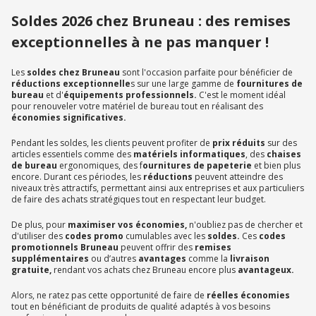
Soldes 2026 chez Bruneau : des remises
exceptionnelles à ne pas manquer !
Les
soldes chez Bruneau
sont l'occasion parfaite pour bénéficier de
réductions exceptionnelle
s sur une large gamme de
fournitures de
bureau
et d'
équipements professionnels.
C'est le moment idéal
pour renouveler votre matériel de bureau tout en réalisant des
économies significatives.
Pendant les soldes, les clients peuvent profiter de
prix réduits
sur des
articles essentiels comme des
matériels informatiques
, des
chaises
de bureau
ergonomiques, des f
ournitures de papeterie
et bien plus
encore. Durant ces périodes, les
réductions
peuvent atteindre des
niveaux très attractifs, permettant ainsi aux entreprises et aux particuliers
de faire des achats stratégiques tout en respectant leur budget.
De plus, pour
maximiser vos économies,
n'oubliez pas de chercher et
d'utiliser des
codes promo
cumulables avec les
soldes.
Ces
codes
promotionnels Bruneau
peuvent offrir des
remises
supplémentaires
ou d’autres
avantages
comme la
livraison
gratuite,
rendant vos achats chez Bruneau encore plus
avantageux.
Alors, ne ratez pas cette opportunité de faire de
réelles économies
tout en bénéficiant de produits de qualité adaptés à vos besoins