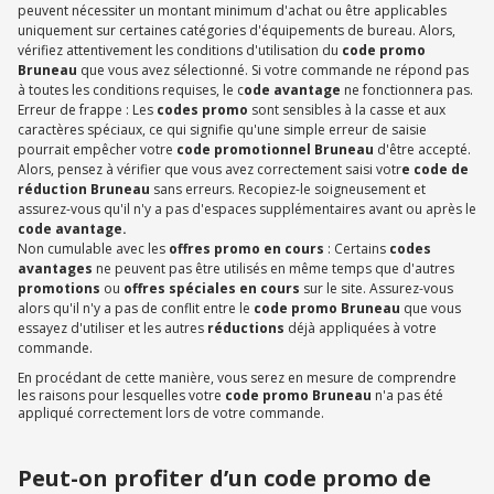
peuvent nécessiter un montant minimum d'achat ou être applicables
uniquement sur certaines catégories d'équipements de bureau. Alors,
vérifiez attentivement les conditions d'utilisation du
code promo
Bruneau
que vous avez sélectionné. Si votre commande ne répond pas
à toutes les conditions requises, le c
ode avantage
ne fonctionnera pas.
Erreur de frappe : Les
codes promo
sont sensibles à la casse et aux
caractères spéciaux, ce qui signifie qu'une simple erreur de saisie
pourrait empêcher votre
code promotionnel Bruneau
d'être accepté.
Alors, pensez à vérifier que vous avez correctement saisi votr
e code de
réduction Bruneau
sans erreurs. Recopiez-le soigneusement et
assurez-vous qu'il n'y a pas d'espaces supplémentaires avant ou après le
code avantage.
Non cumulable avec les
offres promo en cours
: Certains
codes
avantages
ne peuvent pas être utilisés en même temps que d'autres
promotions
ou
offres spéciales en cours
sur le site. Assurez-vous
alors qu'il n'y a pas de conflit entre le
code promo Bruneau
que vous
essayez d'utiliser et les autres
réductions
déjà appliquées à votre
commande.
En procédant de cette manière, vous serez en mesure de comprendre
les raisons pour lesquelles votre
code promo Bruneau
n'a pas été
appliqué correctement lors de votre commande.
Peut-on profiter d’un code promo de