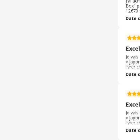
J'ai ac
Box" p
12€70 s
command
Date d
gingem
Excel
Je vais
« japon
livrer 
sont au
Date d
sashimi
plaisir
Excel
Je vais
« japon
livrer 
sont au
Date d
sashimi
plaisir