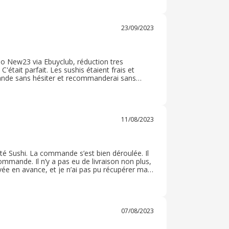
23/09/2023
mo New23 via Ebuyclub, réduction tres
'était parfait. Les sushis étaient frais et
ande sans hésiter et recommanderai sans
 sont abordables, on trouve de tout, plats
11/08/2023
ôté Sushi. La commande s’est bien déroulée. Il
commande. Il n’y a pas eu de livraison non plus,
ivée en avance, et je n’ai pas pu récupérer ma
ectement emballé. La commande était conforme
 qui est parfait car je déteste la foule et les
07/08/2023