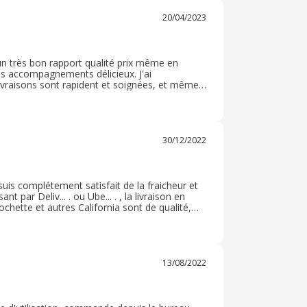
20/04/2023
n très bon rapport qualité prix même en
des accompagnements délicieux. J'ai
 livraisons sont rapident et soignées, et même
 Sur place le personnel était très accueillant
30/12/2022
 suis complétement satisfait de la fraicheur et
 par Deliv... . ou Ube... . , la livraison en
rochette et autres California sont de qualité,
ir que vous ne trouvez pas ailleurs, et
us propose également un programme fidélité
13/08/2022