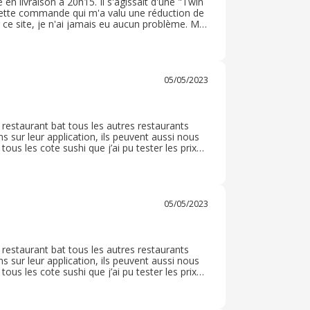
n livraison à 20h15. Il s'agissait d'une "Twin
cette commande qui m'a valu une réduction de
r ce site, je n'ai jamais eu aucun problème. Ma
e j'avais demandé ( baguettes, wasabi,
05/05/2023
restaurant bat tous les autres restaurants
ns sur leur application, ils peuvent aussi nous
ous les cote sushi que j’ai pu tester les prix
ent un peu trop grossièrement les tranches de
la n’empêche pas qu’à chaque fois je prend du
us et je serais la plus fidèle de vos clientes !
05/05/2023
restaurant bat tous les autres restaurants
ns sur leur application, ils peuvent aussi nous
ous les cote sushi que j’ai pu tester les prix
ent un peu trop grossièrement les tranches de
la n’empêche pas qu’à chaque fois je prend du
us et je serais la plus fidèle de vos clientes !