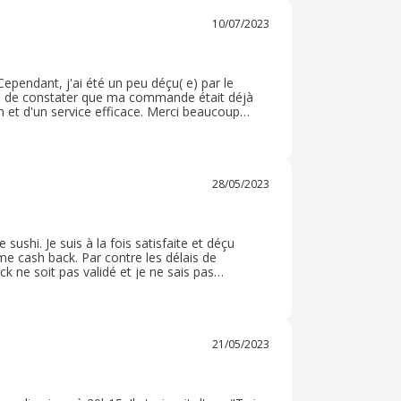
10/07/2023
 Cependant, j'ai été un peu déçu( e) par le
 e) de constater que ma commande était déjà
 et d'un service efficace. Merci beaucoup
une bonne expérience, je pense que je
ique
28/05/2023
ushi. Je suis à la fois satisfaite et déçu
e cash back. Par contre les délais de
ack ne soit pas validé et je ne sais pas
’est pas acceptable. Aucune explication je
21/05/2023