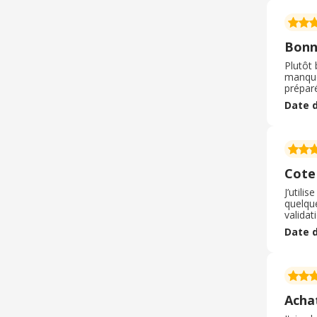
Bonn
Plutôt 
manque
prépar
pour ce
Date d
recomma
Cote
J’utili
quelqu
validat
pourquo
Date d
trouve 
Achat