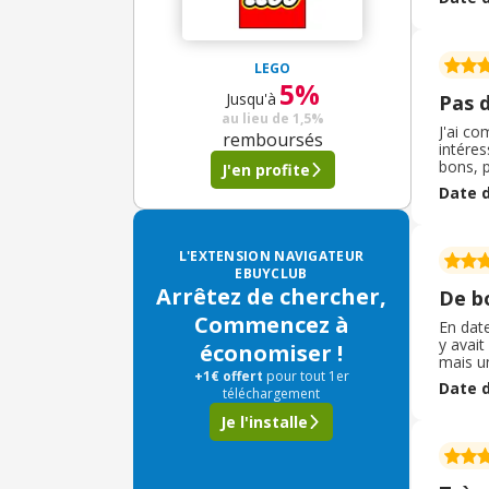
Nice,
LEGO
5%
Jusqu'à
Pas 
au lieu de
1,5%
J'ai c
remboursés
intéres
bons, 
J'en profite
hésiter
Date d
froids,
L'EXTENSION NAVIGATEUR
EBUYCLUB
Arrêtez de chercher,
De b
Commencez à
En date
y avait
économiser !
mais un
+1€ offert
pour tout 1er
comman
Date d
téléchargement
et les 
files d’
Je l'installe