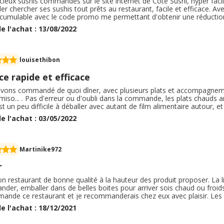
cieux sushis commandés sur le site internet de Côté Sushi, hyper faci
ler chercher ses sushis tout prêts au restaurant, facile et efficace. 
s cumulable avec le code promo me permettant d'obtenir une réduction
de, ça m'est revenu à un menu acheté pour un menu offert, parfait p
e l'achat : 13/08/2022
au et le plus important étant que les sushis étaient délicieux et fins.
louisethibon
ce rapide et efficace
ons commandé de quoi dîner, avec plusieurs plats et accompagnements 
iso... . Pas d'erreur ou d'oubli dans la commande, les plats chauds ar
t un peu difficile à déballer avec autant de film alimentaire autour, et 
on peut néanmoins parfois prendre un peu de retard. Si vous les appel
e l'achat : 03/05/2022
de peut arriver.
Martinike972
r
n restaurant de bonne qualité à la hauteur des produit proposer. La l
er, emballer dans de belles boites pour arriver sois chaud ou froids.
nde ce restaurant et je recommanderais chez eux avec plaisir. Les pla
sent bien notre faim. Le petit plus de ce restaurant quand on passe l
e l'achat : 18/12/2021
s ne sont plus disponible, la responsable nous appelle pour savoir si 
t. Très content de ce service et attention qu'ils ont en vers leurs clien