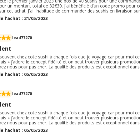
heté le premier janvier 2023 une box de 40 sushis pour une commande e
our un montant total de 32€30. J'ai bénéficié d'un code promo pour 
ur cet achat. J'ai l'habitude de commander des sushis en livraison su
e est arrivée à l'heure ce jour avec les articles supplémentaires qu
e l'achat : 21/05/2023
bre et sauces soja) . Je recommande !
lead77270
lent
 souvent chez cote sushi à chaque fois que je voyage car pour moi ce 
ais » j’adore le concept fidélité et on peut trouver plusieurs promotio
chez nous pour pas cher. La qualité des produits est exceptionnel dans t
ssi raisonnable. Le seul problème c’est que certains cote sushi coup
e l'achat : 05/05/2023
 ou le poulet frit on le retrouve souvent en petits morceaux mais ce
 à manger. J’espère qu’un jour vous en mettrais un à Saint-Raphaël / Fréj
lead77270
lent
 souvent chez cote sushi à chaque fois que je voyage car pour moi ce 
ais » j’adore le concept fidélité et on peut trouver plusieurs promotio
chez nous pour pas cher. La qualité des produits est exceptionnel dans t
ssi raisonnable. Le seul problème c’est que certains cote sushi coup
e l'achat : 05/05/2023
 ou le poulet frit on le retrouve souvent en petits morceaux mais ce
 à manger. J’espère qu’un jour vous en mettrais un à Saint-Raphaël / Fréj