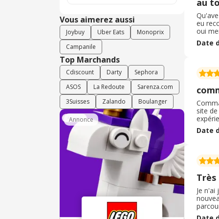
au t
Qu'ave
Vous aimerez aussi
eu reco
oui me
Joybuy
Uber Eats
Monoprix
très bi
Date d
ce que 
Campanile
Top Marchands
Cdiscount
Darty
Sephora
ASOS
La Redoute
Sarenza.com
comm
3Suisses
Zalando
Boulanger
Comman
site de
expéri
Annonce
wakame.
Date d
télépho
Très 
Je n'ai
nouveau
parcour
réduct
Date d