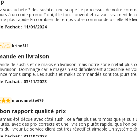
op
z vous acheté ? des sushi et une soupe Le processus de votre command
urs à un code promo ? oui, il le font souvent et ca vaut vraiment le cou
me plus rapide En combien de temps votre commande a t-elle été livré
en Les articles achetés étaient-ils conformes à ce que vous avez comm
e l'achat : 11/01/2024
vous pensiez ? oui c'est toujours très bon à coté sushi
krine311
ande en livraison
de de sushis et de makis en livraison mais notre zone n'était plus c
 livraison. Dommage car le magasin est difficilement accessible en voi
ence moins simple. Les sushis et makis commandés sont toujours très
 Je recommande ce restaurant pour la qualité de ses sushis et makis 
e l'achat : 03/11/2023
nique n'est pas toujours simple non plus.
marionnette679
bon rapport qualité prix
 jamais été déçue avec côté sushi, cela fait plusieurs mois que je suis 
tés, avec des prix corrects et une livraison plutôt rapide, que l'on peu
s du livreur Le service client est très réactif et aimable Un système d
ions sur le montant de votre commande de cinq ou dix euros Je reco
e l'achat : 31/10/2023