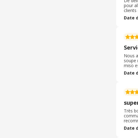
De déli
pour al
client
comman
Date d
le gâte
Servi
Nous av
soupe m
miso es
livrais
Date d
comman
supe
Très bo
command
recomma
remplis
Date d
produit
sur coû