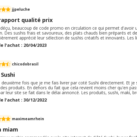
jjpeluche
apport qualité prix
 déçu, beaucoup de code promo en circulation ce qui permet d'avoir u
on. Des sushis frais et savoureux, des plats chauds bien préparés et 
lièrement apprécié leur sélection de sushis créatifs et innovants. Les
un oublie nous avons appelé le restaurant qui nous a fait un petit geste
e l'achat : 20/04/2023
pathique. Je recommande se restaurant.
chicodobrasil
 Sushi
a deuxième fois que je me fais livrer par coté Sushi directement. Et je
 des produits. En dehors du fait que cela revient moins cher qu'en passant
par leur site se fait dans le délai annoncé. Les produits, sushi, maki, b
bien réalisés et bien emballés. Le menu propose des recettes à découvr
e l'achat : 30/12/2022
elle son offre dans le cadre d'opérations ponctuelles. L'enseigne vo
met d'obtenir des bons de réductions.
maximeamrhein
m miam