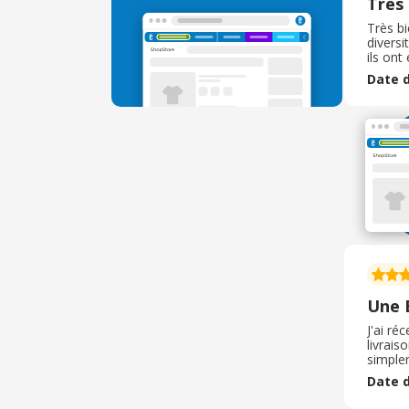
Très
Très bi
diversi
ils ont
mes am
Date d
permet
Une 
J'ai r
livrais
simplem
délice.
Date d
Je rec
pas déç