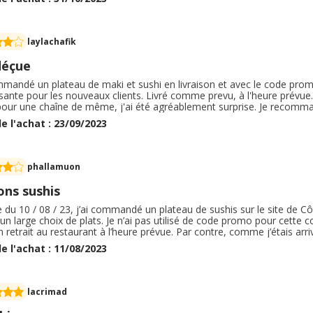
laylachafik
déçue
ommandé un plateau de maki et sushi en livraison et avec le code pro
sante pour les nouveaux clients. Livré comme prevu, à l'heure prévue. C
pour une chaîne de même, j'ai été agréablement surprise. Je recomm
 chez cemarchand. Nous n'avons pas été déçus. Je trouve que les prix
e l'achat : 23/09/2023
 chauds, salades, différents yakitoris et même les desserts.
phallamuon
ons sushis
 du 10 / 08 / 23, j’ai commandé un plateau de sushis sur le site de C
 un large choix de plats. Je n’ai pas utilisé de code promo pour cette 
 retrait au restaurant à l’heure prévue. Par contre, comme j’étais arr
de avant. Rien à signaler à propos de l’emballage. Tout était corr
e l'achat : 11/08/2023
sushis étaient bons. De plus, il n’y avait personne dans le restaurant, ce
attente !
lacrimad