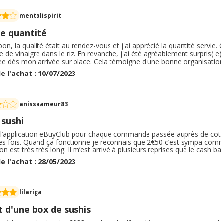
mentalispirit
e quantité
bon, la qualité était au rendez-vous et j'ai apprécié la quantité servie.
 de vinaigre dans le riz. En revanche, j'ai été agréablement surpris(
ée dès mon arrivée sur place. Cela témoigne d'une bonne organisation
tte expérience globalement positive ! Merci encore c'était vraiment 
e l'achat : 10/07/2023
nderai à l'avenir à Metz dans la boutique en ville place de la républ
anissaameur83
 sushi
se l’application eBuyClub pour chaque commande passée auprès de cote s
es fois. Quand ça fonctionne je reconnais que 2€50 c’est sympa comm
ion est très très long. Il m’est arrivé à plusieurs reprises que le cash b
i. J’ai bien activer ce qu’il faut . Je répète la même procédure et ce n
e l'achat : 28/05/2023
ça dommage. Une explication claire serait là bienvenue.
lilariga
 d'une box de sushis