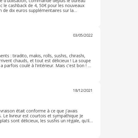
le d'utilisation, commande depuis le bureau
Avec le cashback de 4, 50€ pour les nouveaux
 de dix euros supplémentaires sur la
our une première expérience ! La cerise sur
03/05/2022
: tiradito, makis, rolls, sushis, chirashi,
rivent chauds, et tout est délicieux ! La soupe
a parfois coulé à l'intérieur. Mais c'est bon ! La
ez, ils vous diront approximativement quand la
18/12/2021
ivraison était conforme à ce que j'avais
 Le livreur est courtois et sympathique Je
ts sont délicieux, les sushis un régale, qu'ils
a commande et qu'elle est payer et que les
on veut les remplacer par autre produit sans
ts.