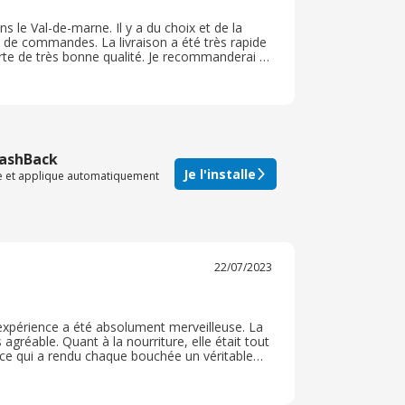
 le Val-de-marne. Il y a du choix et de la
ros de commandes. La livraison a été très rapide
erte de très bonne qualité. Je recommanderai à
leur site, cela revenant moins cher et vous
CashBack
Je l'installe
te et applique automatiquement
22/07/2023
expérience a été absolument merveilleuse. La
agréable. Quant à la nourriture, elle était tout
, ce qui a rendu chaque bouchée un véritable
et cela se reflète dans le goût de leur cuisine.
e excellente cuisine japonaise. Vous ne serez