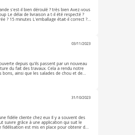
e s'est-il bien déroulé ? très bien Avez-vous
p Le délai de livraison a t-il été respecté ?
e ? 15 minutes L'emballage était-il correct ?
andé ? oui La qualité était elle au niveau de
03/11/2023
ouverte depuis qu'ils passent par un nouveau
ture du fait des travaux. Cela a rendu notre
 bons, ainsi que les salades de chou et de
mais pas très accessible. l'accueil
31/10/2023
une fidèle cliente chez eux Il y a souvent des
t suivre grâce à une application qui suit le
e fidélisation est mis en place pour obtenir des
mmande ce marchand, il vaut à être connu sur