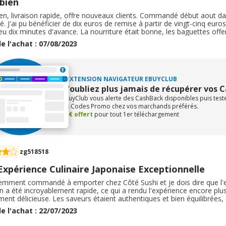
 bien
en, livraison rapide, offre nouveaux clients. Commandé début aout dans
té. J'ai pu bénéficier de dix euros de remise à partir de vingt-cinq eu
 eu dix minutes d'avance. La nourriture était bonne, les baguettes off
is. Il est préférable par contre de passer directement commande par 
e l'achat : 07/08/2023
tant d'accumuler des points.
L'EXTENSION NAVIGATEUR EBUYCLUB
N'oubliez plus jamais de récupérer vos 
eBuyClub vous alerte des CashBack disponibles puis tes
les Codes Promo chez vos marchands préférés.
+1€ offert
pour tout 1er téléchargement
zg518518
Expérience Culinaire Japonaise Exceptionnelle
écemment commandé à emporter chez Côté Sushi et je dois dire que l'
on a été incroyablement rapide, ce qui a rendu l'expérience encore plus 
ent délicieuse. Les saveurs étaient authentiques et bien équilibrées
 C'est clairement un restaurant qui se soucie de la qualité de ses plats 
e l'achat : 22/07/2023
ommande vivement Côté Sushi à tous ceux qui cherchent à savourer un
u !