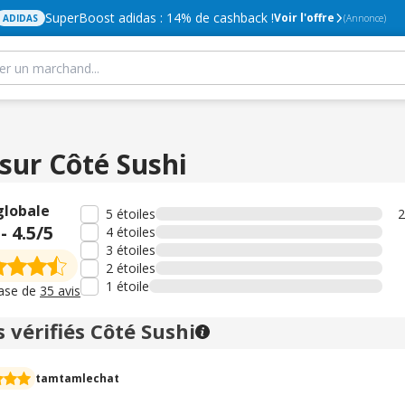
SuperBoost adidas : 14% de cashback !
Voir l'offre
ADIDAS
(Annonce)
 sur Côté Sushi
globale
5 étoiles
2
-
4.5
/5
4 étoiles
3 étoiles
2 étoiles
1 étoile
base de
35 avis
s vérifiés Côté Sushi
tamtamlechat