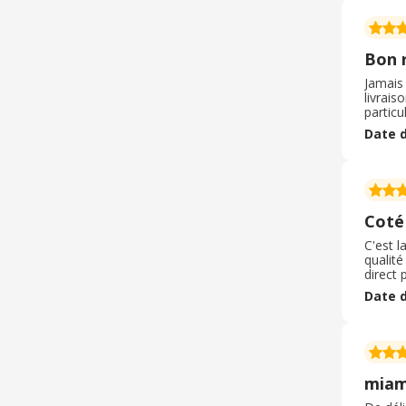
Bon r
Jamais
livrais
particu
lors d'
Date d
et sym
Coté
C'est l
qualité
direct 
frais, 
Date d
renouv
qui per
mia