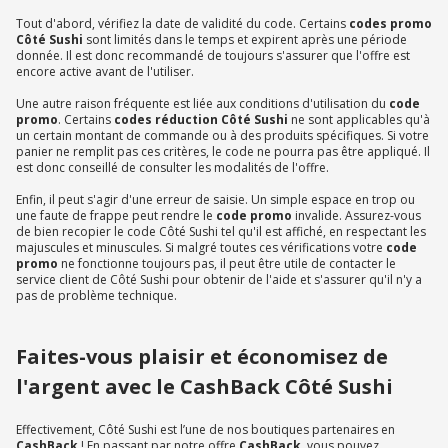
Tout d'abord, vérifiez la date de validité du code. Certains
codes promo
Côté Sushi
sont limités dans le temps et expirent après une période
donnée. Il est donc recommandé de toujours s'assurer que l'offre est
encore active avant de l'utiliser.
Une autre raison fréquente est liée aux conditions d'utilisation du
code
promo
. Certains
codes réduction Côté Sushi
ne sont applicables qu'à
un certain montant de commande ou à des produits spécifiques. Si votre
panier ne remplit pas ces critères, le code ne pourra pas être appliqué. Il
est donc conseillé de consulter les modalités de l'offre.
Enfin, il peut s'agir d'une erreur de saisie. Un simple espace en trop ou
une faute de frappe peut rendre le
code promo
invalide. Assurez-vous
de bien recopier le code Côté Sushi tel qu'il est affiché, en respectant les
majuscules et minuscules. Si malgré toutes ces vérifications votre
code
promo
ne fonctionne toujours pas, il peut être utile de contacter le
service client de Côté Sushi pour obtenir de l'aide et s'assurer qu'il n'y a
pas de problème technique.
Faites-vous plaisir et économisez de
l'argent avec le CashBack Côté Sushi
Effectivement, Côté Sushi est l’une de nos boutiques partenaires en
CashBack
! En passant par notre offre
CashBack
, vous pouvez