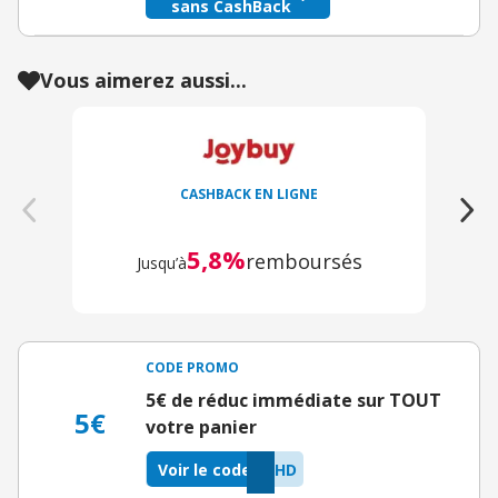
sans CashBack
Vous aimerez aussi...
CASHBACK EN LIGNE
5,8%
remboursés
Jusqu’à
CODE PROMO
5€ de réduc immédiate sur TOUT
5€
votre panier
Voir le code
QHD