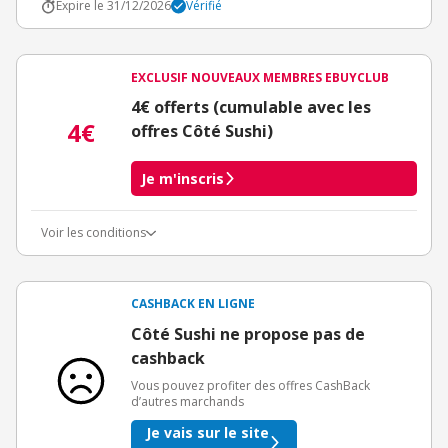
Expire le 31/12/2026
Vérifié
EXCLUSIF NOUVEAUX MEMBRES EBUYCLUB
4€ offerts (cumulable avec les
4€
offres Côté Sushi)
Je m'inscris
Voir les conditions
Conditions d'obtention du bonus
3€ de bienvenue crédités immédiatement + 1€ supplémentaire
crédité après le téléchargement de l'alerte Bons Plans.
CASHBACK EN LIGNE
Offre réservée à une toute première inscription chez eBuyClub.
Côté Sushi ne propose pas de
cashback
Vous pouvez profiter des offres CashBack
d’autres marchands
Je vais sur le site