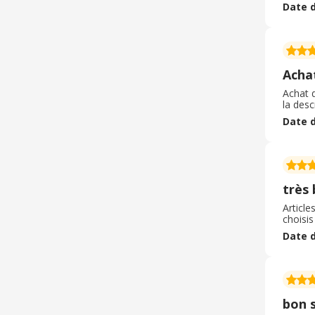
Date d
Acha
Achat d
la desc
Date d
très
Article
choisis
Date d
bon s