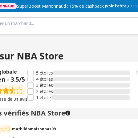
SuperBoost Marionnaud : 15% de cashback !
Voir l'offre
IONNAUD
(Anno
 sur NBA Store
globale
5 étoiles
1
en
-
3.5
/5
4 étoiles
3 étoiles
2 étoiles
1 étoile
base de
31 avis
s vérifiés NBA Store
mathildamaisonnas09