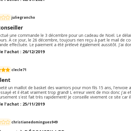
er, le retour de la marchandise n'était pas gratuite. Je dirais même que
 de 8€. Je ne passerai plus de commande sur ce site.
juliegrancho
onseiller
fectué une commande le 3 décembre pour un cadeau de Noël. Le délai d
ours. À ce jour, le 26 décembre, toujours rien reçu à part le mail de 
de effectuée. Le paiement a été prélevé également aussitôt. J'ai don
tement ma commande et de me faire rembourser... J'ai reçu un accus
e l'achat : 26/12/2019
nde sera traitée dans les 24h. 120h plus tard, toujours pas de nouve
mière commande et bel et bien la dernière.
clecle71
lent
cheté un maillot de basket des warriors pour mon fils 15 ans, l'envoie 
a essayé et il était vraiment trop grand! L erreur vient de moi donc j'ai e
sement s'est fait très rapidement! Je conseille vivement ce site car il
bles, bien emballés pour l'envoie! Je recommanderai sur ce site sans
e l'achat : 25/11/2019
our soutenir son équipe et pour jouer lui même au basket il aime por
christianedomingues949