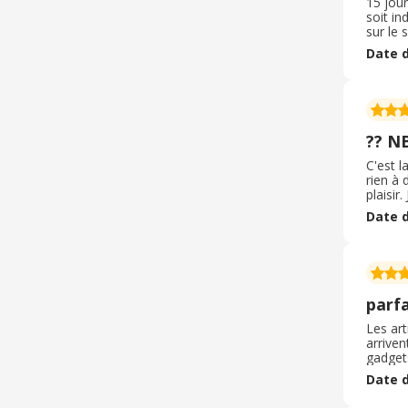
15 jour
soit in
sur le s
Date d
?? N
C'est l
rien à 
plaisir
importa
Date d
parfa
Les art
arrive
gadgets
Date d