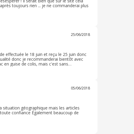
spèrer ! Il serait bien que sur le site cela
s après toujours rien ... je ne commanderai plus
25/06/2018
 effectuée le 18 juin et reçu le 25 juin donc
nne qualité donc je recommanderai bientôt avec
ac en guise de colis, mais c'est sans
05/06/2018
a situation géographique mais les articles
de toute confiance Également beaucoup de