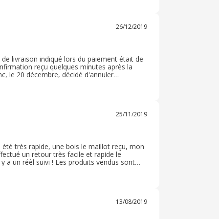
 les frais de retour étaient plutôt élevés : de
26/12/2019
e livraison indiqué lors du paiement était de
confirmation reçu quelques minutes après la
c, le 20 décembre, décidé d'annuler
é de réception le lendemain m'indiquant que
lles. Je ne recommanderai pas ce site. C'était
25/11/2019
a été très rapide, une bois le maillot reçu, mon
ffectué un retour très facile et rapide le
 y a un réèl suivi ! Les produits vendus sont
 hésité car mon fils est fan de basket NBA
ter des vêtements des Warriors!
13/08/2019