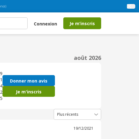
nce)
Je m’inscris
Connexion
août 2026
9
1
Donner mon avis
4
Je m'inscris
2
5
19/12/2021