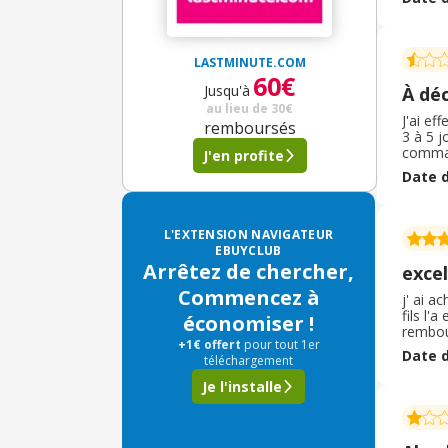
d'achet
l'ordre
LASTMINUTE.COM
60€
Jusqu'à
À déc
au lieu de
30€
J'ai ef
remboursés
3 à 5 j
comman
J'en profite
complè
Date d
ma dema
ma pre
L'EXTENSION NAVIGATEUR
EBUYCLUB
Arrêtez de chercher,
excel
Commencez à
j' ai a
fils l'
économiser !
rembour
+1€ offert
pour tout 1er
impecca
Date d
téléchargement
donc p
Je l'installe