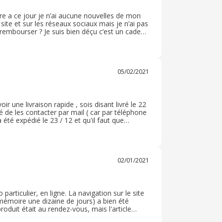
e a ce jour je n’ai aucune nouvelles de mon
site et sur les réseaux sociaux mais je n’ai pas
embourser ? Je suis bien déçu c’est un cadeau
 un bon site et je ne m’attendais pas à avoir
05/02/2021
 une livraison rapide , sois disant livré le 22
é de les contacter par mail ( car par téléphone
 été expédié le 23 / 12 et qu'il faut que
nouvelle de mon article qui en plus été un
02/01/2021
particulier, en ligne. La navigation sur le site
e mémoire une dizaine de jours) a bien été
roduit était au rendez-vous, mais l'article
tion, mais j'aurais dû vérifier avant