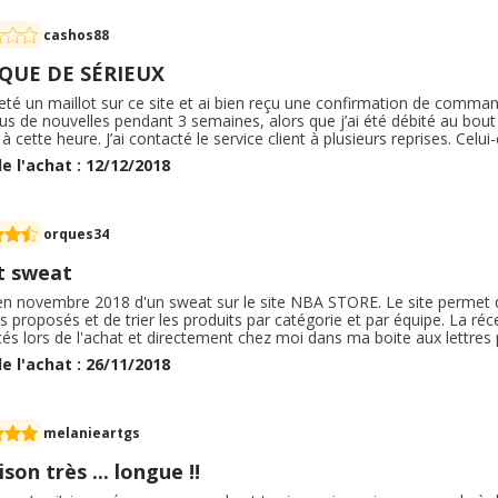
cashos88
UE DE SÉRIEUX
heté un maillot sur ce site et ai bien reçu une confirmation de comma
lus de nouvelles pendant 3 semaines, alors que j’ai été débité au bo
 à cette heure. J’ai contacté le service client à plusieurs reprises. Celui
un « stock qui vient d’arriver ». Les frais d’en ports que j’ai payés 3.
e l'achat : 12/12/2018
de sous 3 à 5 jours. Je ne recommande donc pas du tout la version fr
rente et efficace.
orques34
t sweat
en novembre 2018 d'un sweat sur le site NBA STORE. Le site permet d
s proposés et de trier les produits par catégorie et par équipe. La réc
s lors de l'achat et directement chez moi dans ma boite aux lettres 
le correspond parfaitement à la description faite sur le site tant sur l
e l'achat : 26/11/2018
ation de ce site à tous.
melanieartgs
ison très ... longue !!