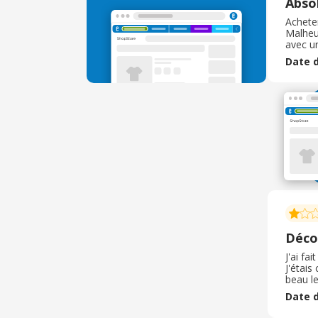
Abso
Acheter
Malheu
avec un
jour, 
Date d
HONTEU
Décon
J'ai fa
J'étais
beau le
les pre
Date d
en renv