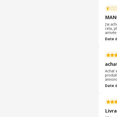
MANQ
J’ai ac
cela, p
arrivée
puis d’
Date d
comman
transpa
acha
Achat 
produit
annoncé
L'artic
Date d
l'utilis
Livra