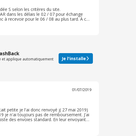
ée S selon les critères du site.
R dans les délais le 02 / 07 pour échange
c à recevoir pour le 06 / 08 au plus tard. À ce
O, je n’ai plus aucune réponse à mes mails :
CashBack
Je l'installe
te et applique automatiquement
01/07/2019
ait petite je l'ai donc renvoyé j( 27 mai 2019)
19 je n'ai toujours pas de remboursement. J'ai
xiste des envoies standard. En leur envoyant
 et honteux pour une cliente qui à été honnête