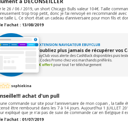
lument à DÉCONSEILLER
 le 26 / 06 / 2019, un short Chicago Bulls valeur 104€. Taille command
reusement trop trop petit, donc je l’ai renvoyé en recommandé avec A
e taille L. Ce short était un cadeau d’anniversaire pour mon fils et don
13 / 08, je réclame le remboursement du short non reçu. SILENCE RADI
e l'achat : 13/08/2019
X, SCANDALEUX de la part de NBA store. REMBOURSEZ Moi.
L'EXTENSION NAVIGATEUR EBUYCLUB
N'oubliez plus jamais de récupérer vos 
eBuyClub vous alerte des CashBack disponibles puis tes
les Codes Promo chez vos marchands préférés.
+1€ offert
pour tout 1er téléchargement
sophiekina
seille!!! achat d'un pull
it une commande sur site pour l'anniversaire de mon copain , la taille ét
 censé être remboursé dans les 7 à 14 jours. Aujourd'hui 1 JUILLET 20
ur expliqué que je n'ai pas de suivi de commande car en Belgique il e
uves je n'ai toujours pas de nouvelle à ce jour. je trouve cela injuste
e l'achat : 01/07/2019
oyant son colis dans les temps je vous le déconseille;