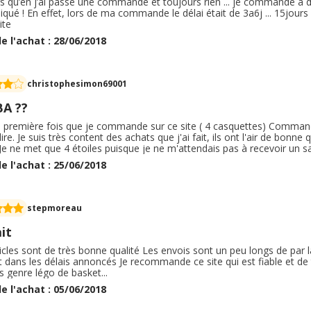
s qu’en j’ai passé une commande et toujours rien ... je commande à dése
diqué ! En effet, lors de ma commande le délai était de 3a6j ... 15jour
ite
e l'achat : 28/06/2018
christophesimon69001
BA ??
a première fois que je commande sur ce site ( 4 casquettes) Commande
dire. Je suis très content des achats que j'ai fait, ils ont l'air de bo
. Je ne met que 4 étoiles puisque je ne m'attendais pas à recevoir un s
nce. . Tout est là et en bonne état.
e l'achat : 25/06/2018
stepmoreau
it
icles sont de très bonne qualité Les envois sont un peu longs de par l
nt dans les délais annoncés Je recommande ce site qui est fiable et 
 genre légo de basket...
e l'achat : 05/06/2018