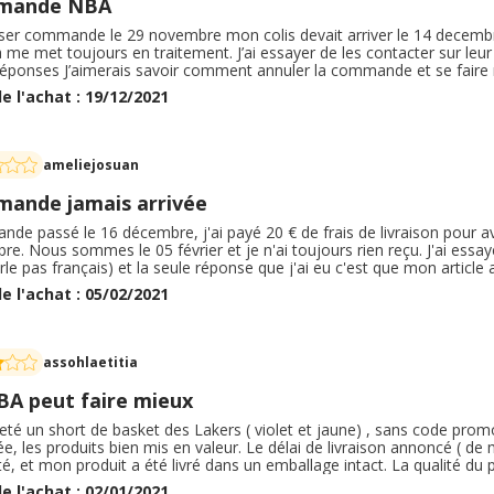
mande NBA
asser commande le 29 novembre mon colis devait arriver le 14 decembr
a me met toujours en traitement. J’ai essayer de les contacter sur leur 
réponses J’aimerais savoir comment annuler la commande et se faire r
l pour mon copain et ce n’est quand même pas donner c’est sensé être
e l'achat : 19/12/2021
blème là
ameliejosuan
ande jamais arrivée
e passé le 16 décembre, j'ai payé 20 € de frais de livraison pour avoir
e. Nous sommes le 05 février et je n'ai toujours rien reçu. J'ai essay
arle pas français) et la seule réponse que j'ai eu c'est que mon article a
de 20 jours après ce délais. Depuis j'attends, je n'ai toujours aucune 
e l'achat : 05/02/2021
de Noel . . Je ne suis vraiment pas satisfaite !
assohlaetitia
BA peut faire mieux
heté un short de basket des Lakers ( violet et jaune) , sans code promo 
ée, les produits bien mis en valeur. Le délai de livraison annoncé ( d
é, et mon produit a été livré dans un emballage intact. La qualité du p
rop petit, j'ai eu besoin de retourner ma commande. A ma grande décep
e l'achat : 02/01/2021