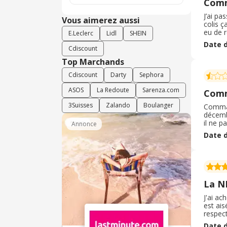
Com
J’ai p
Vous aimerez aussi
colis ç
eu de 
E.Leclerc
Lidl
SHEIN
de noë
Date d
ce pro
Cdiscount
Top Marchands
Cdiscount
Darty
Sephora
ASOS
La Redoute
Sarenza.com
Comm
3Suisses
Zalando
Boulanger
Command
décembr
il ne p
Annonce
j'atten
Date d
cadeau 
La N
J'ai ac
est ais
respect
étant t
Date d