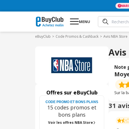
MAR
MENU
eBuyClub
Code Promos & Cashback
Avis NBA Store
Avis
Note 
Moy
Offres sur eBuyClub
Sur la 
CODE PROMO ET BONS PLANS
31 avi
15 codes promos et
bons plans
Voir les offres NBA Store