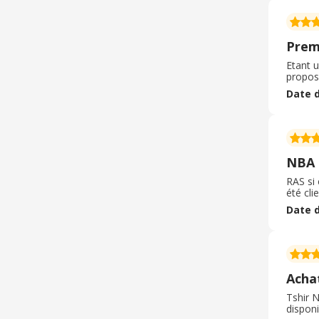
Prem
Etant u
propos
Date d
NBA 
RAS si 
été cli
Date d
Achat
Tshir N
disponi