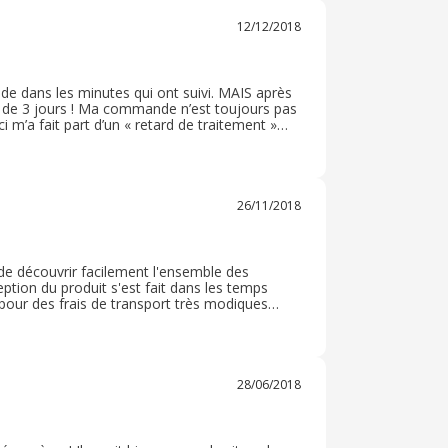
12/12/2018
nde dans les minutes qui ont suivi. MAIS après
ut de 3 jours ! Ma commande n’est toujours pas
-ci m’a fait part d’un « retard de traitement »
 50€ devaient me permettre d’avoir ma
ançaise de ce site, qui est tout sauf
26/11/2018
e découvrir facilement l'ensemble des
eption du produit s'est fait dans les temps
pour des frais de transport très modiques
a forme, la couleur ou la taille. Je recommande
28/06/2018