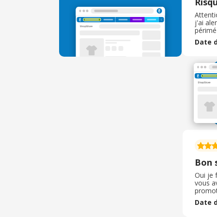
Risqu
Attenti
j'ai al
périmé 
sont pa
Date d
mais é
disants
période
à plus 
emplac
majorit
en erre
une foi
tentez 
Bon s
Oui je 
vous av
promot
est fai
Date d
commerç
qualité