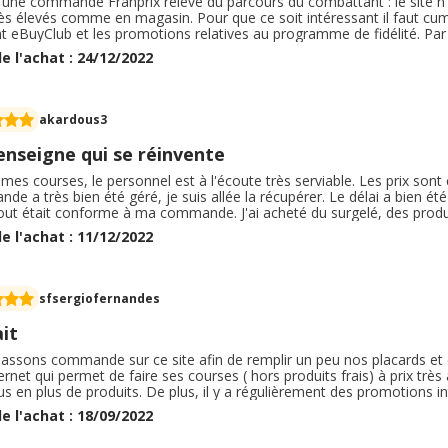
 une commande Franprix relève du parcours du combattant : le site n
ès élevés comme en magasin. Pour que ce soit intéressant il faut cum
t eBuyClub et les promotions relatives au programme de fidélité. Par a
rrainage pour lequel j'aurais dû toucher 5€ sur ma cagnotte mais les
e l'achat : 24/12/2022
 client n'a rien voulu entendre. Service client déplorable qui répond à 
 dans l'espace client ne fonctionnait pas ( fin août 2022) . La chaîne 
 rôtisserie) a été mis dans le même sac papier qu'un produit surgelé 
 sacs ( quel gaspillage ! ) . Il y a également eu une erreur de produi
akardous3
ne voulais pas de substitution de produit) et j'ai dû réclamer au serv
enseigne qui se réinvente
it mes courses, le personnel est à l'écoute très serviable. Les prix son
e a très bien été géré, je suis allée la récupérer. Le délai a bien été
Tout était conforme à ma commande. J'ai acheté du surgelé, des produ
 jus de fruits. J'ai pu bénéficier d'un code promotionnel en fonction
e l'achat : 11/12/2022
ne de proximité.
sfsergiofernandes
it
assons commande sur ce site afin de remplir un peu nos placards et d
ternet qui permet de faire ses courses ( hors produits frais) à prix très 
us en plus de produits. De plus, il y a régulièrement des promotions
iser son budget courses c'est vraiment super :) Les produits sont tr
e l'achat : 18/09/2022
a casse, la livraison etc rien à redire. Merci !