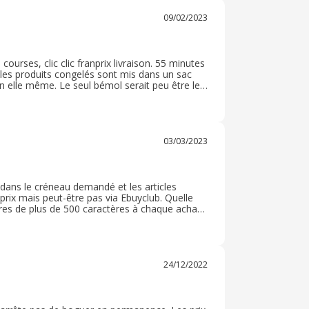
09/02/2023
ourses, clic clic franprix livraison. 55 minutes
, les produits congelés sont mis dans un sac
en elle même. Le seul bémol serait peu être les
solée je préfère passer mon tour. Bref c'est
03/03/2023
 dans le créneau demandé et les articles
prix mais peut-être pas via Ebuyclub. Quelle
ires de plus de 500 caractères à chaque achat
onne ne prendra non plus le temps de lire un
24/12/2022