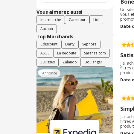
Bone 
Un site
Vous aimerez aussi
vous et
promot
Intermarché
Carrefour
Lidl
préparé
Date d
deserts
Auchan
Top Marchands
Cdiscount
Darty
Sephora
ASOS
La Redoute
Sarenza.com
Sati
3Suisses
Zalando
Boulanger
J'ai ac
filtres
produit
Annonce
pratiqu
Date d
de la li
Simpl
J'ai ac
filtres
produit
pratiqu
Date d