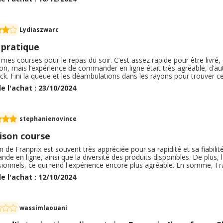
vraison.
Lydiaszwarc
 pratique
is mes courses pour le repas du soir. C’est assez rapide pour être livré,
on, mais l’expérience de commander en ligne était très agréable, d’aut
k. Fini la queue et les déambulations dans les rayons pour trouver ce
r à porter les courses jusqu’à chez moi. Quel gain de temps et d’énergie
e l'achat : 23/10/2024
urses, ça me convient parfaitement.
stephanienovince
ison course
on de Franprix est souvent très appréciée pour sa rapidité et sa fiabilité
e en ligne, ainsi que la diversité des produits disponibles. De plus, 
ionnels, ce qui rend l'expérience encore plus agréable. En somme, Fra
ux attentes des consommateurs, rendant le shopping pratique et acce
e l'achat : 12/10/2024
e le quotidien et permet de faire des économies
wassimlaouani