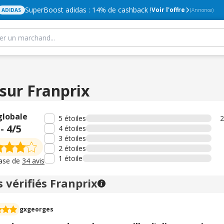
SuperBoost adidas : 14% de cashback !
Voir l'offre
ADIDAS
(Annonce)
 sur Franprix
globale
5 étoiles
2
-
4
/5
4 étoiles
3 étoiles
2 étoiles
1 étoile
base de
34 avis
s vérifiés Franprix
gxgeorges