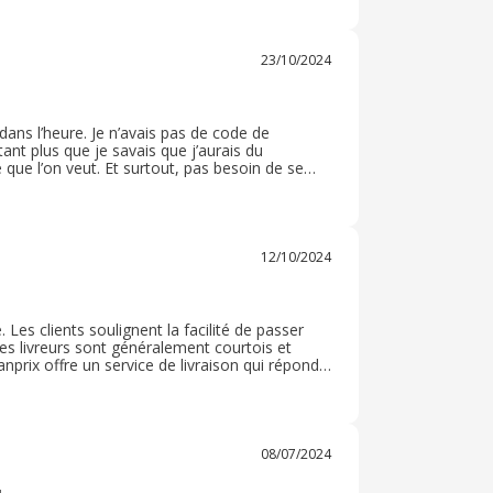
23/10/2024
 dans l’heure. Je n’avais pas de code de
ant plus que je savais que j’aurais du
 que l’on veut. Et surtout, pas besoin de se
 … J’adore!!! Je priorise cette façon de faire
12/10/2024
. Les clients soulignent la facilité de passer
les livreurs sont généralement courtois et
nprix offre un service de livraison qui répond
ssible. Je commande régulièrement ce qui
08/07/2024