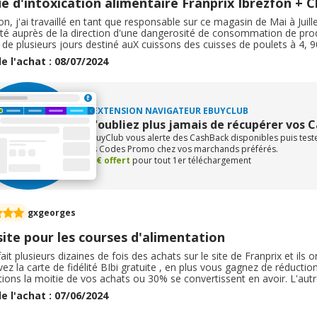
e d'intoxication alimentaire Franprix Ibrezfon + 
on, j'ai travaillé en tant que responsable sur ce magasin de Mai à Juill
erté auprès de la direction d'une dangerosité de consommation de produ
de plusieurs jours destiné auX cuissons des cuisses de poulets à 4, 9
s en température) Soyez vigilant pour vous et vos enfants. Ne vous f
e l'achat : 08/07/2024
galement de l'état des sandwitchs et barquettes de salades. De plus,
 en raison des JO, mais c'est uniquement pour viser les touristes en né
. En exemplet, la petite bouteille de cristallins 50cl achetés 0, 10€ pa
d'1€. La stratégie et de vous piéger en ne vous faisant pas savoir que
L'EXTENSION NAVIGATEUR EBUYCLUB
ements prévus à leurs rangements. Je vous demande une vigilance par
airement, les produits ne sont pas aux bons prix ou ne sont pas modi
N'oubliez plus jamais de récupérer vos 
ur et vous pousse à consommer des produits à des prix supérieurs à ce
eBuyClub vous alerte des CashBack disponibles puis tes
s, prenez-soin de vos enfants et soyez très vigilants si vous n'avez 
les Codes Promo chez vos marchands préférés.
pas l'expérience de Buitoni et de devoir regrétter de ne pas prendre av
+1€ offert
pour tout 1er téléchargement
gxgeorges
ite pour les courses d'alimentation
fait plusieurs dizaines de fois des achats sur le site de Franprix et ils
ez la carte de fidélité BIbi gratuite , en plus vous gagnez de réducti
ions la moitie de vos achats ou 30% se convertissent en avoir. L'aut
te sur internet , en moins de 6à minutes vous pouvez la retirer gratu
e l'achat : 07/06/2024
ants en Ile de France ) et à partir de 45 E il vous livrent gratuiteme
 prix