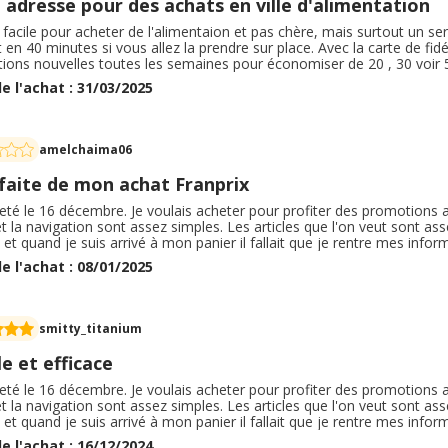
adresse pour des achats en ville d'alimentation
 facile pour acheter de l'alimentaion et pas chère, mais surtout un se
 en 40 minutes si vous allez la prendre sur place. Avec la carte de fid
ions nouvelles toutes les semaines pour économiser de 20 , 30 voir 5
s mais le fruits et légumes sont de bonne qualité. Peu de poissons m
e l'achat : 31/03/2025
 et glacés assez grand. A revenir si vous voulez acheter en peut de t
amelchaima06
sfaite de mon achat Franprix
heté le 16 décembre. Je voulais acheter pour profiter des promotions a
 et la navigation sont assez simples. Les articles que l'on veut sont ass
 et quand je suis arrivé à mon panier il fallait que je rentre mes info
es. J'ai pu réaliser un paiement en toute sécurité avec le 3D secure. V
e l'achat : 08/01/2025
vraison.
smitty_titanium
e et efficace
heté le 16 décembre. Je voulais acheter pour profiter des promotions a
 et la navigation sont assez simples. Les articles que l'on veut sont ass
 et quand je suis arrivé à mon panier il fallait que je rentre mes info
es. J'ai pu réaliser un paiement en toute sécurité avec le 3D secure. V
e l'achat : 16/12/2024