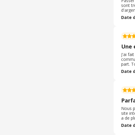
Passer
sont tr
d'argen
mon pa
Date d
service
contact
chaud (
sur les
que je 
Une 
J'ai fa
command
part. 
yaourt,
Date d
enseig
Parfa
Nous p
site in
a de pl
d'optim
Date d
évite l