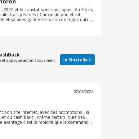
Choron
et 2024 et le constat sont sans appel. Au 3 Juin,
its frais périmés ( Carton de poulet rôti
0€ et salades gonflé en raison de frigos qui ne
iez pas uniquement sur la date des produits,
 les prix ont été fortement augmentés soient
gligeant les clients habituelles durant toute la
r l'entreprise et vendu 0, 90€ et bientôt passera
 les bouteilles d'1L coute moins d'1€ dans les
ticulière également sur les F&L,
fiés en temps et en heure, ce qui vous induit
CashBack
 qui est inscrit sur le format papier. Encore
Je l'installe
te et applique automatiquement
pas le choix de consommés par obligations. Ne
ec sérieux cette alerte.
07/06/2024
 ont bon site internet, avec des promotions , si
on et du cash banc , même certain jours des
re avantage c'est la rapidité que la commande
itement au magasin ( il y a énormément de
nt. A revenir souvent avec des produits de bon