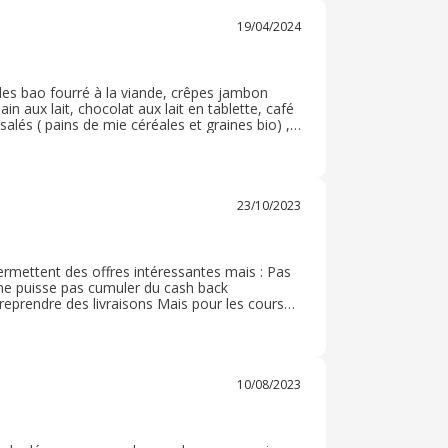
19/04/2024
des bao fourré à la viande, crêpes jambon
n aux lait, chocolat aux lait en tablette, café
salés ( pains de mie céréales et graines bio) ,
essus de ma commande c'est bien déroulé. Je n'ai
23/10/2023
ermettent des offres intéressantes mais : Pas
 ne puisse pas cumuler du cash back
reprendre des livraisons Mais pour les courses
 les enfants ça évite des heures de queue dans
10/08/2023