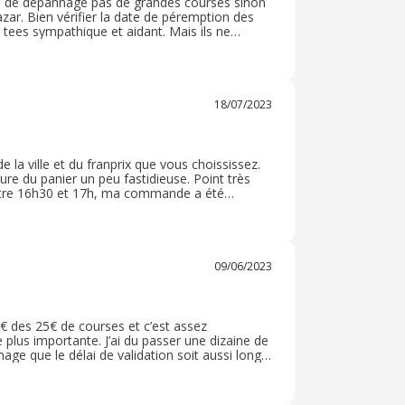
rses de dépannage pas de grandes courses sinon
azar. Bien vérifier la date de péremption des
 tees sympathique et aidant. Mais ils ne
 d'une grande aide. Pour dépanner de temps
18/07/2023
a ville et du franprix que vous choississez.
ture du panier un peu fastidieuse. Point très
 entre 16h30 et 17h, ma commande a été
 bémol, livré par livreur à vélo et non pas un
eureusement limité l'achat de surgelés (car les
, mais j'ai signalée le souci au service client,
 sur ma prochaine commande et ont pris en
étoiles car ils sont à l'écoute du client et
09/06/2023
 régler, tout pourrait etre parfait!
€ des 25€ de courses et c’est assez
 plus importante. J’ai du passer une dizaine de
age que le délai de validation soit aussi long
du paiement mais bon cela est propre à la