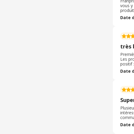
Franpri
vous y 
produit
gagnen
Date d
en tem
très 
Premiè
Les pro
positi
préparé
Date d
camion 
livrais
qui ma
compte 
font d
Supe
Plusie
intéres
command
c’est d
Date d
platef