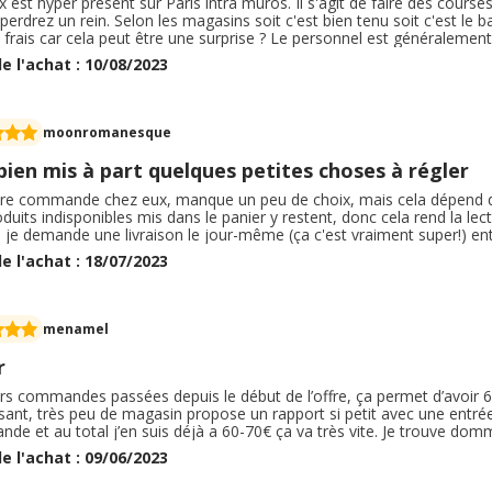
x est hyper présent sur Paris intra muros. Il s'agit de faire des cou
perdrez un rein. Selon les magasins soit c'est bien tenu soit c'est le b
 frais car cela peut être une surprise ? Le personnel est généralement
t pas des masses. Lors du confinement franprix à été tout de même
e l'achat : 10/08/2023
ps oui, mais pas eu quotidien.
moonromanesque
bien mis à part quelques petites choses à régler
re commande chez eux, manque un peu de choix, mais cela dépend de l
duits indisponibles mis dans le panier y restent, donc cela rend la lec
f : je demande une livraison le jour-même (ça c'est vraiment super!)
e presque 1h avant, et livré vers 16h20. Donc très bien pour moi. Petit
e l'achat : 18/07/2023
réfrigéré, alors qu'il y avait des glaces dans ma commande. J'avais h
ons de surgelés ne sont pas le point fort des livraisons de supermarché)
' directement remboursé les glaces, et m'a fait un bon de réduction
mes autres remarques. Donc même si tout n'est pas parfait, je mets 5 
menamel
es gestes commerciaux pour dédommager. Donc à part quelques points à
r
urs commandes passées depuis le début de l’offre, ça permet d’avoir 6
sant, très peu de magasin propose un rapport si petit avec une entrée
e et au total j’en suis déjà a 60-70€ ça va très vite. Je trouve domm
ommage car après la validation il faut encore attendre la validation 
e l'achat : 09/06/2023
orme. J’espère que mon commentaire vous aidera, en tout cas foncez!