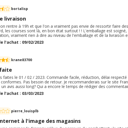
bortalisp
 livraison
n rentre à 19h et que l'on a vraiment pas envie de ressortir faire des c
rd, les courses sont là, en bon état surtout ! ! L'emballage est soigné
tion, vraiment rien à dire au niveau de l'emballage et de la livraison 
rfois exorbitants de certains produits, 9euros pour 2 steak hachés dé
e l'achat : 09/02/2023
ien pour un dépannage.
krane83700
faite
 faites le 01 / 02 / 2023. Commande facile, réduction, délai respecté
 conformes. Pas besoin de retour. Je recommanderais sur le site Fran
 a un avis aussi long? Qui a encore le temps de rédiger des commenta
tenir un simple cashback et un bonus aussi ridicule que 0, 20€. Pers
e l'achat : 03/03/2023
 cette taille, selon moi.
pierre_louisplb
internet à l'image des magasins