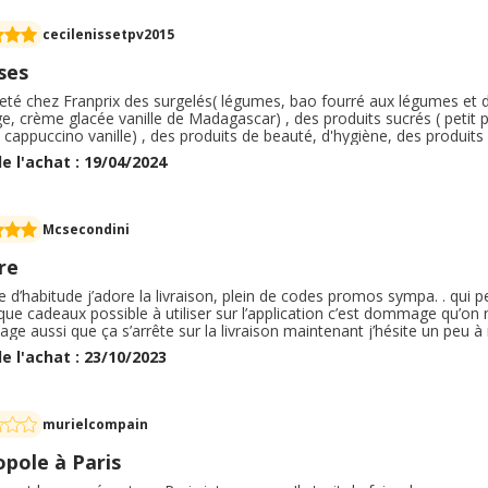
cecilenissetpv2015
ses
heté chez Franprix des surgelés( légumes, bao fourré aux légumes et 
, crème glacée vanille de Madagascar) , des produits sucrés ( petit pai
 cappuccino vanille) , des produits de beauté, d'hygiène, des produits 
e d'alcool christal et des produits laitiers ( yaourt nature) . Le proc
e l'achat : 19/04/2024
ilisé des code promo.
Mcsecondini
re
’habitude j’adore la livraison, plein de codes promos sympa. . qui p
ue cadeaux possible à utiliser sur l’application c’est dommage qu’on
 aussi que ça s’arrête sur la livraison maintenant j’hésite un peu à 
idien c’est top, la livraison en une heure est vraiment pratique avec
e l'achat : 23/10/2023
gasins En général je commande mes produits d’entretiens
murielcompain
pole à Paris