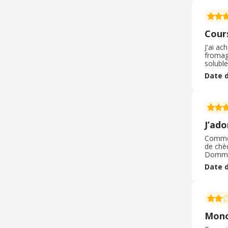
Cour
J'ai ac
fromage
soluble
vinaigr
Date d
pas ut
J’ado
Comme d
de chèq
Dommage
du quot
Date d
les ma
Mono