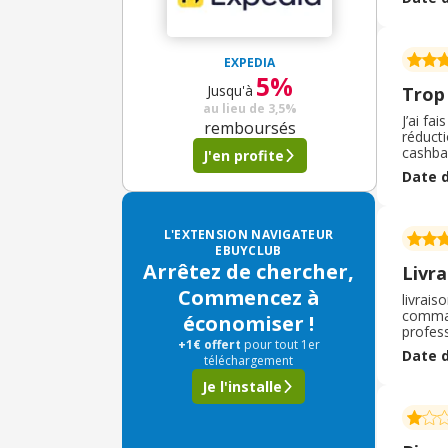
de la li
EXPEDIA
5%
Jusqu'à
Trop
au lieu de
3,5%
J’ai fa
remboursés
réducti
cashbac
J'en profite
fatigue
Date d
mes co
L'EXTENSION NAVIGATEUR
EBUYCLUB
Arrêtez de chercher,
Livra
Commencez à
livrais
command
économiser !
profess
+1€ offert
pour tout 1er
bien a
Date d
téléchargement
facilit
Je l'installe