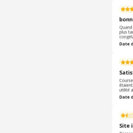
bonne
Quand o
plus ta
congéla
prix pa
Date d
très b
Satis
Courses
étaient
utilité
pour ob
Date d
avis de
Site 