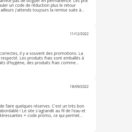
'arrête pas de boguer en permanence. Les prix
uler un code de réduction plus le retour
illeurs j'attends toujours la remise suite à
 conditions ayant évoluées entre temps, le
côté de la plaque et en plus le formulaire de
du froid n'a pas été respectée. Un produit
! Il y avait un nombre d'agrafes impressionnant
t dans ma commande ( alors que j'avais coché
11/12/2022
ice client pour avoir un remboursement.
t correctes, il y a souvent des promotions. La
 respecté. Les produits frais sont emballés à
its d'hygiène, des produits frais comme
 du montant de l'achat. Je recommande cet
18/09/2022
e faire quelques réserves. C'est un très bon
abordable ! Le site s'agrandit au fil de l'eau et
 intéressantes + code promo, ce qui permet
ès bien emballés, voir même sur-emballé, ce qui