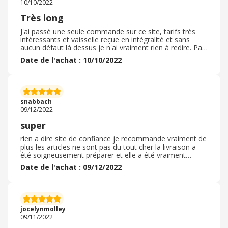
10/10/2022
Très long
J'ai passé une seule commande sur ce site, tarifs très
intéressants et vaisselle reçue en intégralité et sans
aucun défaut là dessus je n'ai vraiment rien à redire. Par
contre, les délais de livraison n'ont clairement pas été
Date de l'achat : 10/10/2022
respectés, j'ai reçu ma commande en deux fois, ( un
article rapidement) et le reste plusieurs semaines après
la date butoir prévue pour la livraison. Les délais sont de
base plutôt long ( normal ce sont des ventes privées. . )
mais quand en plus il y a du retard cela parait
snabbach
interminable ! J'ai toutefois bien reçu ma commande, en
09/12/2022
bon état et en intégralité. Je recommande malgré tout.
super
rien a dire site de confiance je recommande vraiment de
plus les articles ne sont pas du tout cher la livraison a
été soigneusement préparer et elle a été vraiment
rapide les articles sont de trés bonne qualité c'est
Date de l'achat : 09/12/2022
devenu un de mes site préféré pour faire des bonnes
affaires en eyant de la qualité j'ai également eu un code
promo grace a ebuyclub qui ma permise de faire des
économies en plus je n'ai rien a signaler tout été trés
bien pas eu besoin de retourner les articles de la
jocelynmolley
commande que jai faite
09/11/2022