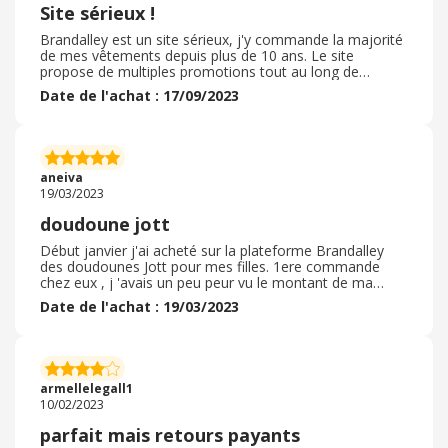
Site sérieux !
Brandalley est un site sérieux, j'y commande la majorité
de mes vêtements depuis plus de 10 ans. Le site
propose de multiples promotions tout au long de
l'année sur de nombreuses marques très connues. Les
Date de l'achat : 17/09/2023
prix sont souvent attractifs. Vos commandes sont
expédiées rapidement à votre domicile ou en point
relais. Vous avez bien sûr la possibilite de retourner les
articles qui ne conviennent pas. N'ayant jamais
rencontré de déconvenue jusqu'à présent avec
aneiva
Brandalley, je ne peux que vous le recommander
19/03/2023
vivement !
doudoune jott
Début janvier j'ai acheté sur la plateforme Brandalley
des doudounes Jott pour mes filles. 1ere commande
chez eux , j 'avais un peu peur vu le montant de ma
commande mais je n'ai eu aucun soucis . j'ai pu
Date de l'achat : 19/03/2023
bénéficier en plus d'un code promo ebuyclub , ce qui a
encore fait baisser le montant totale de ma commande ,
franchement très très bien. la commande est arrivée
quelques jours avant la date prévue ce qui est un plus .
la qualité est top , très contente de mon achat . je
armellelegall1
recommande Brandalley
10/02/2023
parfait mais retours payants