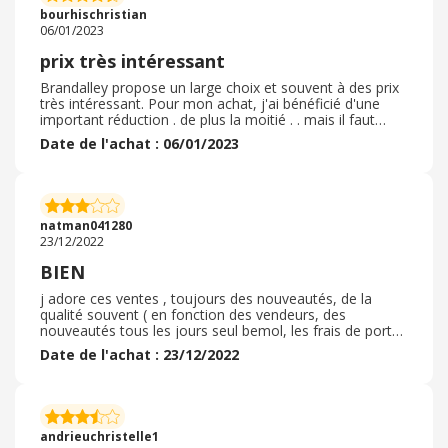
bourhischristian
06/01/2023
prix très intéressant
Brandalley propose un large choix et souvent à des prix
très intéressant. Pour mon achat, j'ai bénéficié d'une
important réduction . de plus la moitié . . mais il faut
attendre beaucoup de temps pour etre livré meme si le
Date de l'achat : 06/01/2023
site nous avertit dès l'achat de la période espérée de
réception de notre commande. Un site très intéressant
surtout si on tombe sur une marque qui nous intéresse
particulièrement ou on verra une très grande déclinaison
de son offre à prix réduit on se verra proposer un choix
natman041280
très important. Bref, un site à regarder quotidiennement
23/12/2022
BIEN
j adore ces ventes , toujours des nouveautés, de la
qualité souvent ( en fonction des vendeurs, des
nouveautés tous les jours seul bemol, les frais de port
annoncés en premier lieu changent dès que les articles
Date de l'achat : 23/12/2022
sont dans le panier en fonction du lieu d achat ou d
envoi. il m est arrivé que mes colius soientt perdus, mais
ceux ci mm ont toujours étaient remboursés. Les
promotions sont tres bien le délai de livraison est celui
annoncé lors de l achat;, emballage impeccable. Articles
andrieuchristelle1
conformes à la description couleurs identiques