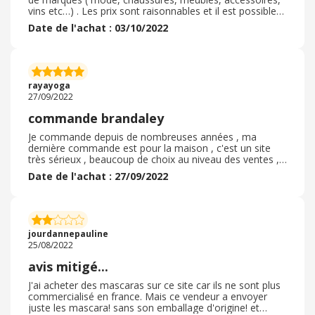
vins etc…) . Les prix sont raisonnables et il est possible
d’obtenir 10% de réduction en souscrivant à la
Date de l'achat : 03/10/2022
newsletter. Les délais de livraison sont généralement
assez longs ( 3 semaines / 1 mois) mais annoncés lors
de la commande. Quelques ventes ont des délais plus
rapides de 72h ( encore une fois, c’est annoncé) . Les
frais de port sont d’environ 3, 90€ pour une livraison en
rayayoga
point relais, et de 5, 90€ pour une livraison à domicile.
27/09/2022
J’ai enlevé un peu de points pour ma dernière
commande qui a été annulée au bout de 3 semaines (
commande brandaley
environ quand j’aurais du recevoir mon colis) , et le
remboursement à été effectué dans la semaine
Je commande depuis de nombreuses années , ma
suivante.
dernière commande est pour la maison , c'est un site
très sérieux , beaucoup de choix au niveau des ventes ,
un très bon rapport avec le service cliente , des prix très
Date de l'achat : 27/09/2022
intéressants surtout pour les enfants , maison
décoration , la livraison est rapide et sérieuse même en
point relay , les emballages sont soignées , il y a souvent
des codes de réduction , je n ai jamais retourné de
produit , ils étaient tous conformes , je recommande ce
jourdannepauline
site avec plaisir
25/08/2022
avis mitigé...
J'ai acheter des mascaras sur ce site car ils ne sont plus
commercialisé en france. Mais ce vendeur a envoyer
juste les mascara! sans son emballage d'origine! et