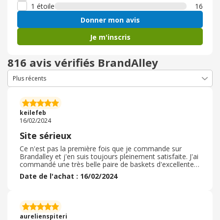
1 étoile
16
Donner mon avis
Je m'inscris
816 avis vérifiés BrandAlley
keilefeb
16/02/2024
Site sérieux
Ce n'est pas la première fois que je commande sur
Brandalley et j'en suis toujours pleinement satisfaite. J'ai
commandé une très belle paire de baskets d'excellente
qualité. L'avantage avec ce site c'est que si ça ne
Date de l'achat : 16/02/2024
convient pas, les retours sont gratuits. En ce qui
concerne la livraison, là aussi il n'y a rien à redire. La
livraison est sérieuse et rapide. Je ne peux que
recommander Brandalley et il est sûr que je
recommanderai sur leur site car leurs prix sont vraiment
aurelienspiteri
très attractifs par rapport à d'autres.