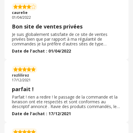
correctement. La qualité des vêtement parfait, la taille
xxL paraît à la longueur les couleurs ne déteints pas à
une température de 40 degrès, prélevage à 400 tours
caurelie
par minutes, le vêtement reste à la bonne taille.
01/04/2022
Bon site de ventes privées
Je suis globalement satisfaite de ce site de ventes
privées bien que par rapport à ma régularité de
commandes je lui préfère d'autres sites de type
Showroomprivé, qui ont des ventes davantage
Date de l'achat : 01/04/2022
renouvelées, plus de facilités pour les retours d'articles
et surtout des images et description d'articles plus
proches de la réalité. Car j'ai souvent été déçue sur
Brandalley des descriptions trompeuses ou carrément
erronées sur des articles. Par exemple, la composition
rozliliroz
indiquée du vêtement n'est pas la même que sur
17/12/2021
l'étiquette du vêtement reçu. Ou bien, il y a de grands
écarts par rapport aux mensurations. Je suppose que
parfait !
cela dépend de l'enseigne choisie pour commander les
vêtements.
Parfait ! rien a redire ! le passage de la commande et la
livraison ont ete respectés et sont conformes au
descriptif annoncé . Ravie des produits commandés, le
site est fluide et très clair, le suivi de la commande
Date de l'achat : 17/12/2021
également, tout est bien décrit. Site réassurant avec de
superbes produits divers et variés. Ravie de ma
commande ! J'en suis à ma 4ème et je crois que je ne
vais pas m'arrêter la ! La qualité est top, et le service