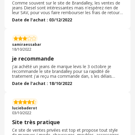
Comme souvent sur le site de Brandalley, les ventes de
jeans Diesel sont intéressantes mais n'espérez rien de
leur SAV, pour vous faire rembourser les frais de retour
avec le paiement paypal, cela ne fonctionne jamais.
Date de l'achat : 03/12/2022
Impossible aussi d'avoir du cash back malgré sa
présence sur le bandeau du site. SAV médiocre, les
interlocuteurs sont limite polis, et absolument
incapables de comprendre vos demandes. J'évite au
maximum ce site qui pourtant avait de bonnes ventes
samiraessabar
par moment. Mais il ne concurrence plus les autres sites
18/10/2022
de vente privée. n'attendez rien d'exceptionnel
je recommande
j'ai achété un jeans de marque levis le 3 octobre je
recommande le site brandalley pour sa rapidité de
traitement j'ai reçu ma commande dan, s les délais
impartis : commande passé le 3 octobre et livrée le 5
Date de l'achat : 18/10/2022
octobre ! petit bémol concernant les photos : la couleur
de mon jeans n'est pas celle attendu : elle est
legerement différente de la photo utilisée sur le site je
n'ai pas eut besoin de faire de retour donc je ne sais pas
si les frais de port sont payant je n'avais pas non plus de
luciebaderot
code promotionnel non plus
03/10/2022
Site très pratique
Ce site de ventes privées est top et propose tout style
de marques ( mode, chaussures, meubles, accessoires,