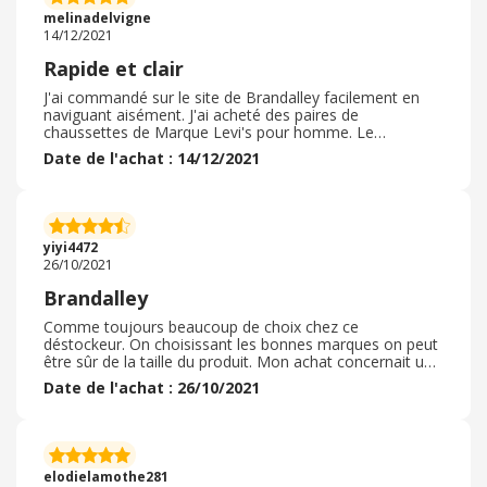
l'est tout autant. Vous pouvez commander les yeux
melinadelvigne
fermés ! sans appréhension
14/12/2021
Rapide et clair
J'ai commandé sur le site de Brandalley facilement en
naviguant aisément. J'ai acheté des paires de
chaussettes de Marque Levi's pour homme. Le
processus de commande s est bien déroulé dans les
Date de l'achat : 14/12/2021
temps indiqué sur le site. J'ai eu recours à un code
promo. Le délai de livraison a été respecté sous huitaine.
Colis très bien emballé et protégé. La taille était
conforme à la commande, la qualité de mise, je ne suis
pas déçu. Je n'ai donc nullement eu besoin de retourner
yiyi4472
mes articles. Je recommande vivement !
26/10/2021
Brandalley
Comme toujours beaucoup de choix chez ce
déstockeur. On choisissant les bonnes marques on peut
être sûr de la taille du produit. Mon achat concernait un
pantalon de marque, une chemise de marque. Ces deux
Date de l'achat : 26/10/2021
produit ont bénéficié d'une réduction très importante et
sans celle ci je n'aurai jamais acheté ce type de produits.
J'ai poursuivi mes achats par un pull de marque et un
deuxième pull d'une marque moins prestigieuse. Là
encore tout était parfait. L'envoi a été très rapide dans
elodielamothe281
un sac plastique ( là du coup pour la planète ce n'est pas