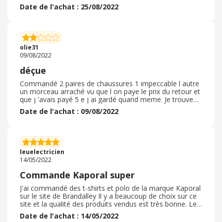
simplement dans une enveloppe. De plus, en l'utilisant, il
Date de l'achat : 25/08/2022
s'avère que je ne peut l'utilisé que quelques jours avant
que le tube semble vide... Je me demande donc si c e
produit était réellement neuf quand je l'ai acheter... (
pour rappel, j'utilise ce produit depuis des années, et
non, son utilisation ne dure pas 2 jours avant d'étre vide.
olie31
)
09/08/2022
déçue
Commandé 2 paires de chaussures 1 impeccable l autre
un morceau arraché vu que l on paye le prix du retour et
que j 'avais payé 5 e j ai gardé quand meme. Je trouve
ça dommage que Brandalley ne fasse pas les retours
Date de l'achat : 09/08/2022
gratuits. Petit couac aussi sur mon colis ou aucun nom
n'apparaissait... Les commandes sont faciles à passer
pas de problème à ce niveau. A part ce désagrément la
livraison à été trés rapide cmme annoncé à la
commande. Je recommande quand même car on fait de
leuelectricien
belles affaires sur ce site.
14/05/2022
Commande Kaporal super
J'ai commandé des t-shirts et polo de la marque Kaporal
sur le site de Brandalley Il y a beaucoup de choix sur ce
site et la qualité des produits vendus est très bonne. Les
articles commandés correspondaient au visuel du site
Date de l'achat : 14/05/2022
J'ai réussi à avoir un code promo 20€ pour 80€ d"achat.