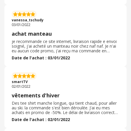
très bonne qualité et très esthétique , je recommande
l’utilisation du site ainsi que cet article de la marque
sweet acess. A noter que j’ai pu profiter d’une offre
promotionnelle sur mon achat lorsque j'ai effectué ma
vanessa_tschudy
commande.
03/01/2022
achat manteau
je recommande ce site internet, livraison rapide e envoi
soigné, j'ai acheté un manteau noir chez naf naf. Je n'ai
eu aucun code promo, j'ai reçu ma commande en
quelques jours, les articles conformes à ce que j'ai
Date de l'achat : 03/01/2022
commandé, de très bonne qualité et en plus il me va
très bien, je n'ai eu aucun besoin pour retourner ma
commande. j'ai effectué un achat au courant du mois de
décembre et je l'ai reçu quelques jours après. La qualité
de la veste est super je suis assez ravi et je ne
smartTV
connaissait pas la marque
02/01/2022
vêtements d'hiver
Des tee shirt manche longue, qui tient chaud, pour aller
au ski. la commande s'est bien déroulée. J'ai eu mes
achats en promo de -50%. Le délai de livraison correct
de 8 jours. L'emballage est bien, le colis a une grandeur
Date de l'achat : 02/01/2022
limité. Les articles étaient conforme avec l'étiquetage
sur le colis avec les codes barre qu'on puisse scanner