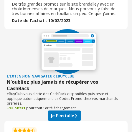
De très grandes promos sur le site brandalley avec un
choix immenses de marques. Nous pouvons y faire de
très bonnes affaires en fouillant un peu. Ce que j'aime
moins c'est que les retours sont payants si problème
Date de l'achat : 10/02/2023
taille ou ne correspond pas à nos attente qualité couleur
ou autres . c'est pas très cool de devoir payer le retour
alors que pleins d'autres sites les retours se font avec
des étiquettes pré payées. Je refléchi bien avant
d'acheter et évite le vêtements, dommage. Bref c'est
quand même pas mal.
L'EXTENSION NAVIGATEUR EBUYCLUB
N'oubliez plus jamais de récupérer vos
CashBack
eBuyClub vous alerte des CashBack disponibles puis teste et
applique automatiquement les Codes Promo chez vos marchands
préférés.
+1€ offert
pour tout 1er téléchargement
Je l'installe