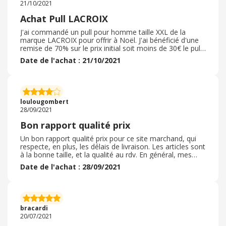
21/10/2021
très terrible) opaque mais très léger ( ça c'est plutôt
meilleur pour la planète) . Je recommande et
Achat Pull LACROIX
recommanderai.
J'ai commandé un pull pour homme taille XXL de la
marque LACROIX pour offrir à Noël. J'ai bénéficié d'une
remise de 70% sur le prix initial soit moins de 30€ le pull.
La commande s'est très bien passé, grâce au raccourci
Date de l'achat : 21/10/2021
ebuy j'ai tenté d'avoir un code de réduction en plus mais
le montant de mon panier était trop faible, dommage.
Le délai de livraison a été très bien respecté et je l'ai
reçu vraiment rapidement en point relais. L'emballage
était propre et le pull est arrivé sans accro, propre.
loulougombert
L'article était conforme à ce que j'ai commandé, la
28/09/2021
qualité aussi. Je n'ai pas besoin de retourné l'article. Je
suis très satisfaite.
Bon rapport qualité prix
Un bon rapport qualité prix pour ce site marchand, qui
respecte, en plus, les délais de livraison. Les articles sont
à la bonne taille, et la qualité au rdv. En général, mes
petits-enfants attendent les promotions pour
Date de l'achat : 28/09/2021
commander, et ils sont toujours ravis de leur shopping.
Le fait que les délais de livraison soient rapides, est
incitatif. De plus, la politique de retour permet de
commander en toute sérénité. Si l'article ne plaît pas ou
ne va pas, un bon de retour peut-être utilisé. Et, le fait de
bracardi
ne pas voir ces articles dans les magasins, leur donne
20/07/2021
leur caractère unique.