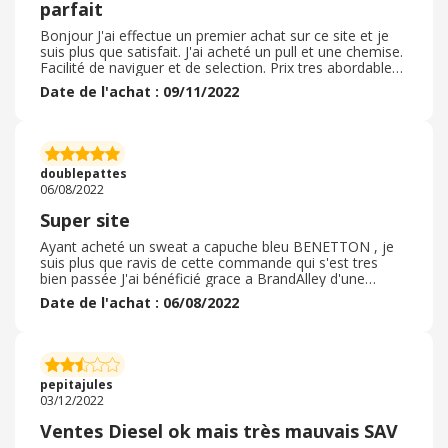
parfait
Bonjour J'ai effectue un premier achat sur ce site et je
suis plus que satisfait. J'ai acheté un pull et une chemise.
Facilité de naviguer et de selection. Prix tres abordables
et les promotions tres interressantes. La livraison est
Date de l'achat : 09/11/2022
gratuite et c'est a souligner ainsi que la rapidité. Le
cashback a ete rapidement validé. Colis arrivés
parfaitement emballés et tres rapidement. Je n'ai pas eu
a contater le service client car je n'ai vraiment eu aucun
problème. Je recommande fortement cette enseigne
doublepattes
06/08/2022
Super site
Ayant acheté un sweat a capuche bleu BENETTON , je
suis plus que ravis de cette commande qui s'est tres
bien passée J'ai bénéficié grace a BrandAlley d'une
réduction de 57% et un coupon de réduction
Date de l'achat : 06/08/2022
supplémentaire sur mon article , vraiment une aubaine ,
La commande s'est tres bien passée et facilement , le
relais de livraison a été de 4 jours , L'article était tres
bien emballé , et conforme a ma commande sans
mauvaise surprise , j'ai pu récupérer mon colis en point
pepitajules
relais a cote de chez moi , Bravo BrandAlley
03/12/2022
Ventes Diesel ok mais très mauvais SAV