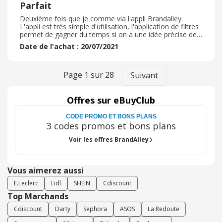
Parfait
Deuxième fois que je comme via l'appli Brandalley.
L'appli est très simple d'utilisation, l'application de filtres
permet de gagner du temps si on a une idée précise de
ce que l'on recherche. Cette fois ci j'ai commandé des
Date de l'achat : 20/07/2021
tee-shirts pour mon grand garçon afin de préparer la
nouvelle garde robe de la rentrée des classes. Le
processus de paiement est très simple, plusieurs choix
sur le type de livraison. Rapidement la commande a été
Page
1
sur
28
Suivant
expédié via mondial relay et toutes les informations sur
le suivi de l'expédition sont envoyé par mail.
Offres sur eBuyClub
CODE PROMO ET BONS PLANS
3 codes promos et bons plans
Voir les offres BrandAlley
Vous aimerez aussi
E.Leclerc
Lidl
SHEIN
Cdiscount
Top Marchands
Cdiscount
Darty
Sephora
ASOS
La Redoute