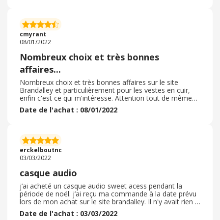
J'ai reçu ma commande rapidement moins d'une
semaine après en point relay. Je trouve que les frais de
port sont élevés malgré tout ( 7, 99€) . Je recommande
vivement ce site internet car on peut bénéficier de prix
cmyrant
intéressants sur les anciennes collections.
08/01/2022
Nombreux choix et très bonnes
affaires...
Nombreux choix et très bonnes affaires sur le site
Brandalley et particulièrement pour les vestes en cuir,
enfin c'est ce qui m'intéresse. Attention tout de même
certains articles signalés en cuir ne le sont pas toujours,
Date de l'achat : 08/01/2022
j'ai déjà renvoyé 2 sacs pour ma femme. en tout cas
service après vente très bien, pas de problème jusqu'à
présent. Réduction fréquentes mais il faut surveillé le site
car des articles peuvent passer en promo très vite mais
peuvent également voir le prix modifié à la hausse très
erckelboutnc
rapidement aussi;
03/03/2022
casque audio
j’ai acheté un casque audio sweet acess pendant la
période de noël. j’ai reçu ma commande à la date prévu
lors de mon achat sur le site brandalley. Il n'y avait rien a
signaler pour l’emballage du colis, absolument parfait. Le
Date de l'achat : 03/03/2022
produit est également à la hauteur de mes attentes , de