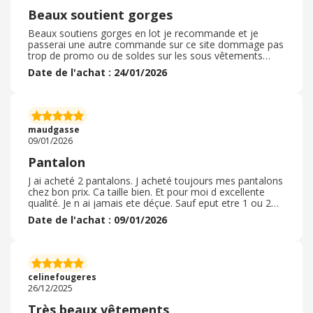
Beaux soutient gorges
Beaux soutiens gorges en lot je recommande et je
passerai une autre commande sur ce site dommage pas
trop de promo ou de soldes sur les sous vêtements
Mais n’hésitez à commander je suis ravie de cette
Date de l'achat : 24/01/2026
commande Qualité soutient bien la poitrine agréable à
porter Fidèle à la taille belles couleurs Matière agrée à
porter Les baleines ne font pas mal à la poitrine Belles
coutures Je recommanderais sûrement ces soutient
gorge Surtout quand on voit le prix des sous vêtements
maudgasse
Merci à vous pour la qualité
09/01/2026
Pantalon
J ai acheté 2 pantalons. J acheté toujours mes pantalons
chez bon prix. Ca taille bien. Et pour moi d excellente
qualité. Je n ai jamais ete déçue. Sauf eput etre 1 ou 2
fois a cause de la taille. Chez bon prix les articles sont de
Date de l'achat : 09/01/2026
tres bonnes qualités. Je recommande vivement bon prix
pour choix qu il propose leur catalogue est varié et
change régulièrement. Le paiement est facile et le. site.
internet propose aussi des soldes toute l annee a petits
prix ce qui n est pas négligeable ! Alors pas d hésitation
celinefougeres
26/12/2025
Très beaux vêtements