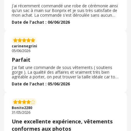
J'ai récemment commandé une robe de cérémonie ainsi
qu'un sac à main sur Bonprix et je suis très satisfaite de
mon achat. La commande s'est déroulée sans aucun
problème, du choix des articles jusqu'à la livraison. Le
Date de l'achat : 06/06/2026
site est facile à utiliser, les descriptions sont claires et les
photos correspondent bien à la réalité. À la réception du
colis, j'ai été agréablement surprise par la qualité des
produits. La robe était conforme à mes attentes, avec
une jolie coupe et un tissu agréable à porter. Le sac à
carinenegrini
main correspondait également parfaitement aux photos
05/06/2026
et complétait très bien la tenue. Les tailles indiquées
étaient justes et les finitions soignées. La livraison a été
Parfait
rapide et le colis est arrivé en parfait état. Au final, une
très bonne expérience d'achat avec un excellent rapport
J'ai fait une commande de sous vêtements ( soutiens
qualité-prix. Je n'hésiterai pas à recommander sur
gorge ). La qualité des affaires et vraiment très bien
Bonprix pour de futurs achats.
agréable a porter, on peut trouver la taille idéale car tout
et bien expliqué. Je n’est pas eu de réduction sur les
Date de l'achat : 05/06/2026
articles. Mais le site bon prix reste quand-même très
abordable il y as des articles a petit prix. Je n'ai eu
aucune réduction sur les sous-vêtements, mais j'ai pris
un lot pour que cela reste moins chez. Grâce a
l'application ebay j'ai la possibilité d'avoir des bon de
Bonito2280
réduction.
31/05/2026
Une excellente expérience, vêtements
conformes aux photos