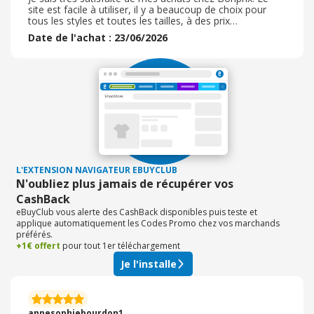
site est facile à utiliser, il y a beaucoup de choix pour
tous les styles et toutes les tailles, à des prix
raisonnables. Les articles que j'ai commandés
Date de l'achat : 23/06/2026
correspondaient bien aux photos et à la description. La
livraison a été rapide et les vêtements étaient bien
emballés. J'apprécie également la possibilité de retourner
facilement un article si besoin. Je recommande Bonprix
pour son bon rapport qualité-prix et son service sérieux.
Attention toutefois les tailles ne sont pas identiques aux
nôtres...
L'EXTENSION NAVIGATEUR EBUYCLUB
N'oubliez plus jamais de récupérer vos
CashBack
eBuyClub vous alerte des CashBack disponibles puis teste et
applique automatiquement les Codes Promo chez vos marchands
préférés.
+1€ offert
pour tout 1er téléchargement
Je l'installe
annesophiebourdon1