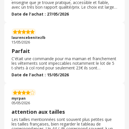
vivement.
enseigne que je trouve pratique, accessible et fiable,
avec un très bon rapport qualité/prix. Le choix est large,
avec des vêtements pour tous les styles et toutes les
Date de l'achat : 27/05/2026
morphologies, ce qui est vraiment appréciable. On
trouve facilement des pièces du quotidien comme des
tenues plus habillées, et les tailles sont généralement
bien adaptées. La qualité est correcte pour les prix
proposés, et les articles correspondent globalement
laurencebenitezlb
bien aux photos et descriptions. La commande est
15/05/2026
simple et la livraison se passe en général sans souci. ?
En résumé, une marque accessible, pratique et
Parfait
intéressante pour se faire plaisir sans trop dépenser, que
je recommande volontiers.
C'était une commande pour ma maman et franchement
les vêtements sont impeccables notamment le lot de 5
t-shirts à col rond pour seulement 23€ ils sont
impeccables et très jolis en couleur pastel également,
Date de l'achat : 15/05/2026
j'ai pris deux pyjamas pantacourt qui sont impeccables
et, j'ai pris également 4 pantacourts fluides avec taille
élastique et qui seront très pratiques pour utiliser dans
l'établissement où elle se trouve. Ce sont vraiment des
vêtements très confortables avec une jolie coupe et très
myrpan
facile à enfiler
05/05/2026
attention aux tailles
Les tailles mentionnées sont souvent plus petites que
les tailles françaises, bien regarder le tableau de
correspondances. Un 44 / 46 correspond souvent à un