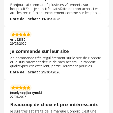
Bonjour j’ai commandé plusieurs vêtements sur
bonprix.fr?? et je suis très satisfaite de mon achat. Les
articles reçus étaient exactement comme sur les photos
du site, tant au niveau des couleurs que de la coupe. Les
Date de l'achat : 31/05/2026
tailles correspondaient bien au guide proposé et la
qualité des tissus est correcte pour le prix. Concernant la
livraison, celle-ci s'est déroulée sans problème. Le colis
est arrivé dans les délais annoncés et le suivi de
commande était pratique pour connaître l'avancement
eric62880
de l'expédition. J'ai également apprécié les informations
29/05/2026
envoyées par e-mail tout au long du processus. La
livraison a été rapide et le colis bien emballé. C’est une
Je commande sur leur site
expérience d’achat positive qui m’encourage à
recommander à nouveau sur ce site et à le
?Je commande très régulièrement sur le site de Bonprix
recommander à mon entourage.
et je suis rarement déçue de mes achats. Le rapport
qualité-prix est excellent, particulièrement pour les
vêtements du quotidien, la lingerie et le linge de maison.
Date de l'achat : 29/05/2026
J'apprécie énormément la diversité des tailles
proposées, qui s'adaptent véritablement à toutes les
morphologies sans aucun supplément de prix, ce qui est
assez rare de nos jours pour être souligné. Les
commentaires et les photos des autres clientes sont par
Jocelynepijaczynski
ailleurs très utiles pour bien choisir sa taille avant de
27/05/2026
valider le panier. La livraison est toujours fiable, les colis
sont soignés et bien emballés, et le processus de retour
Beaucoup de choix et prix intéressants
reste très simple et fluide en cas de souci. C'est une
boutique en ligne très sérieuse que je recommande
Je suis très satisfaite de la marque Bonprix. C’est une