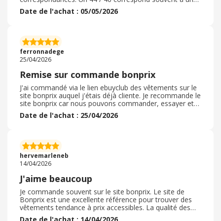
46 / 48 Beaucoup de choix dans tous les styles et
Date de l'achat : 05/05/2026
catégories, plus ou moins de bonne qualités. Echange et
retour, parfais et gratuits délais de livraison acceptable
emballage très correct commande facile à faire achat
fait en 2025 en profitant d'une promotion Dans la
majorité des cas, je n'ai pas besoin de retourner mes
ferronnadege
commandes sur Bon Prix
25/04/2026
Remise sur commande bonprix
J'ai commandé via le lien ebuyclub des vêtements sur le
site bonprix auquel j'étais déjà cliente. Je recommande le
site bonprix car nous pouvons commander, essayer et
retourner si cela ne nous plait pas. C'est plus cher que
Date de l'achat : 25/04/2026
shein ou autre du même genre mais à mon sens, plus
qualitatif. Je suis petite donc j'apprécie beaucoup qu'on
puisse commander les jeans en version courte ( cela
évite d'avoir une ourlet à faire) et de nombreux modèles
sont adaptés aux grandes tailles sans faire trop
hervemarleneb
"mémère". Nous qavons tout de suite si le produit est
14/04/2026
disponible, nous recevons rapidement notre commande
et le retour est facile et quasi gratuit. Nous avons
J'aime beaucoup
possibilité de payer en différé. 2 points négatifs au fait
d'utiliser le lien : on ne peut pas utiliser l'application
Je commande souvent sur le site bonprix. Le site de
bonprix, le délai est long avant que la remise soit validée.
Bonprix est une excellente référence pour trouver des
vêtements tendance à prix accessibles. La qualité des
articles est globalement très satisfaisante, avec des
Date de l'achat : 14/04/2026