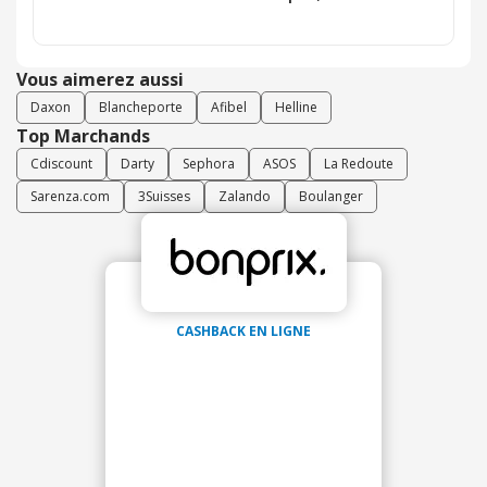
Vous aimerez aussi
Daxon
Blancheporte
Afibel
Helline
Top Marchands
Cdiscount
Darty
Sephora
ASOS
La Redoute
Sarenza.com
3Suisses
Zalando
Boulanger
CASHBACK EN LIGNE