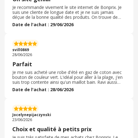
Je recommande vivement le site internet de Bonprix. Je
suis une cliente de longue date et je ne suis jamais
déçue de la bonne qualité des produits. On trouve de
tout pour les bébés, pour les enfants, les adolescents,
Date de l'achat : 29/06/2026
les femmes, les hommes, des chaussures et même des
accessoires que d'autres enseignes ne mettent pas en
avant comme cet enseigne. On y retrouve de
nombreuses bonnes marques ce qui est interessant
ayant un adolescent à la maison. C'est vraiment une
svill0869
super enseigne avec des supers produits très bien.
28/06/2026
Parfait
Je me suis acheté une robe d'été en gaz de coton avec
bouton de couleur vert. L'idéal pour aller à la plage, j'en
suis trop contente ainsi qu'un maillot bain. Ravi aussi
noir avec des broderies blanc en liserait tout autour du
Date de l'achat : 28/06/2026
maillot. Original taille très bien Mes achats se sont très
bien passé très facile d'utilisation sur le site. Livraison au
top et ultra rapide au point relais de notre choix. Je vous
recommande ce site et c'est avec un grand plaisir que je
recommanderai sans hésiter. Des petits achats à petit
Jocelynepijaczynski
prix
23/06/2026
Choix et qualité à petits prix
Je suis très satisfaite de mes achats chez Bonprix. Le