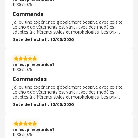
12/06/2026
Commande
J’ai eu une expérience globalement positive avec ce site.
Le choix de vêtements est varié, avec des modèles
adaptés à différents styles et morphologies. Les prix
sont souvent attractifs et les promotions régulières
Date de l'achat : 12/06/2026
permettent de réaliser de bonnes affaires. La navigation
est simple et les descriptions des articles sont détaillées.
Les délais de livraison peuvent parfois varier selon les
produits, mais le service reste satisfaisant dans
l’ensemble. Un bon rapport qualité-prix pour un achat en
annesophiebourdon1
ligne.
12/06/2026
Commandes
J’ai eu une expérience globalement positive avec ce site.
Le choix de vêtements est varié, avec des modèles
adaptés à différents styles et morphologies. Les prix
sont souvent attractifs et les promotions régulières
Date de l'achat : 12/06/2026
permettent de réaliser de bonnes affaires. La navigation
est simple et les descriptions des articles sont détaillées.
Les délais de livraison peuvent parfois varier selon les
produits, mais le service reste satisfaisant dans
l’ensemble. Un bon rapport qualité-prix pour un achat en
annesophiebourdon1
ligne.
12/06/2026