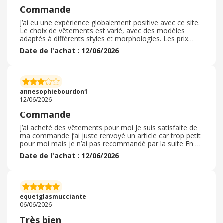
Commande
J’ai eu une expérience globalement positive avec ce site.
Le choix de vêtements est varié, avec des modèles
adaptés à différents styles et morphologies. Les prix
sont souvent attractifs et les promotions régulières
Date de l'achat : 12/06/2026
permettent de réaliser de bonnes affaires. La navigation
est simple et les descriptions des articles sont détaillées.
Les délais de livraison peuvent parfois varier selon les
produits, mais le service reste satisfaisant dans
l’ensemble. Un bon rapport qualité-prix pour un achat en
annesophiebourdon1
ligne.
12/06/2026
Commande
J’ai acheté des vêtements pour moi Je suis satisfaite de
ma commande j’ai juste renvoyé un article car trop petit
pour moi mais je n’ai pas recommandé par la suite En ce
qui concerne le cash back je suis satisfaite du aussi
Date de l'achat : 12/06/2026
même si cela a pris énormément de temps à arriver sur
mon compte. Je passerais de nouveau des commandes
sur le site de vêtement bonprix et je passerais
également par le cashback pour gagner un peut d’argent.
J’ai aussi fait connaître l’application a une amie qui elle
equetglasmucciante
aussi va commander.
06/06/2026
Très bien