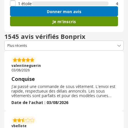
1 étoile
4
Donner mon avis
Je m'inscris
1545 avis vérifiés Bonprix
valentineguerin
03/08/2026
Conquise
J'ai passé une commande de sous vêtement. L'envoi est
rapide, respectueux des délais annoncés. Les sous
vêtements sont parfaits et pour des modèles curves
offrent un super maintien ce qui est rarement le cas ! Je
Date de l'achat : 03/08/2026
n'avais pas commande depuis plusieurs années et je ne
manquerai pas de les recommander à mon entourage et
à passer de nouvelles commandes car vraiment je suis
plus que satisfaite ! ! Les prix défiant toute concurrence
pour des modèles aussi soutenant donc vraiment
vbellote
foncez c'est l'idéal pour les personnes avec des fortes