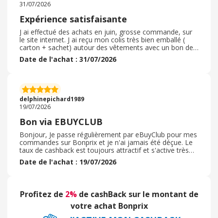
31/07/2026
poitrines !
Expérience satisfaisante
J ai effectué des achats en juin, grosse commande, sur
le site internet. J ai reçu mon colis très bien emballé (
carton + sachet) autour des vêtements avec un bon de
retour. J ai gardé toute ma commande sauf 2 articles
Date de l'achat : 31/07/2026
trop grands. J ai effectué mon retour sur le site, dans la
commande reçu, il est proposé de cocher les retours.
Transaction de retour très correct. Remboursement
rapide sur le moyen de paiement adopté au départ. C
est une très belle expérience et ils proposent une belle
delphinepichard1989
collection pour toutes les tailles. Merci
19/07/2026
Bon via EBUYCLUB
Bonjour, Je passe régulièrement par eBuyClub pour mes
commandes sur Bonprix et je n'ai jamais été déçue. Le
taux de cashback est toujours attractif et s'active très
facilement via l'extension. C'est un excellent moyen de
Date de l'achat : 19/07/2026
faire des économies supplémentaires sur des vêtements
déjà très abordables. Le suivi de la commande est
rapide et le cashback est validé sans problème dans les
délais annoncés. Je recommande vivement ce combo
Profitez de
2%
de cashBack sur le montant de
pour maximiser son pouvoir d'achat ! Achat bon prix
rentabilisé, nouveau vêtements de grossesse bien taillé
votre achat Bonprix
pour cet été. Merci.