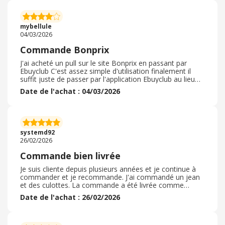
une enseigne qui est a l'écoute de ces clients . Toutes
les tailles sont au même prix. Merci à Bon prix . Je suis
une cliente satisfaite de leur service
mybellule
04/03/2026
Commande Bonprix
J'ai acheté un pull sur le site Bonprix en passant par
Ebuyclub C'est assez simple d'utilisation finalement il
suffit juste de passer par l'application Ebuyclub au lieu
d'aller sur le site directement, c'est une gymnastique à
Date de l'achat : 04/03/2026
avoir En plus j'ai vu qu'il y avait des codes promo de
proposés aussi donc en plus de mon cashback j'ai eu
une petite réduction sur ma commande aussi, ce qui fait
toujours plaisir Le seul bémol c'est peut être que le
cashback et très longtemps en attente et met assez
systemd92
longtemps à être validé
26/02/2026
Commande bien livrée
Je suis cliente depuis plusieurs années et je continue à
commander et je recommande. J'ai commandé un jean
et des culottes. La commande a été livrée comme
prévue. Le colis n'était pas abimée. Le processus de la
Date de l'achat : 26/02/2026
commande s'est très bien passé. Je n'ai pas eu recours à
un code promo. Délai de livraison respecté. La
commande a été livrée en 6 jours. Emballage correct.