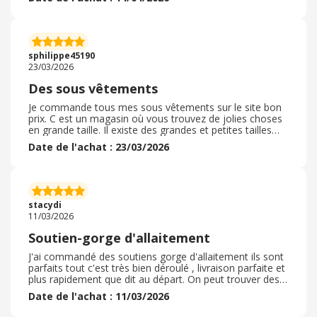
matières agréables et des coupes bien pensées. On
trouve des grandes tailles ce qui est un gros plus. La
navigation est simple et intuitive, ce qui permet de
trouver rapidement ce que l’on cherche parmi un large
choix. Enfin, les délais de livraison sont généralement
sphilippe45190
rapides et respectés, rendant l’expérience d’achat fluide
23/03/2026
et rassurante.
Des sous vêtements
Je commande tous mes sous vêtements sur le site bon
prix. C est un magasin où vous trouvez de jolies choses
en grande taille. Il existe des grandes et petites tailles
avec des bonnets allant jusqu’à f Les sous vêtements
Date de l'achat : 23/03/2026
sont de très bonne qualité, les finitions sont parfaites et
c est de jolies modèles. Le rapport qualité prix est très
attractif et l envoi est rapide et soigné. Le retour se fait
sans problème et le remboursement est facile à obtenir.
Je recommande vivement ce site qui existe depuis de
stacydi
nombreuses années .
11/03/2026
Soutien-gorge d'allaitement
J'ai commandé des soutiens gorge d'allaitement ils sont
parfaits tout c'est très bien déroulé , livraison parfaite et
plus rapidement que dit au départ. On peut trouver des
code promotionnel pour ce très beau site qu'est Bon
Date de l'achat : 11/03/2026
prix je recommande vivement tout est très très bien . Si
des articles ne conviennent pas retour simple et efficace