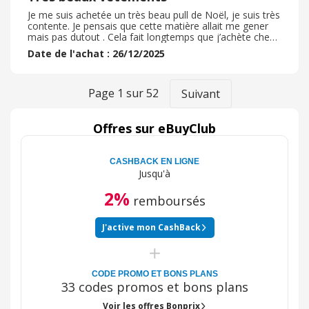
Je me suis achetée un très beau pull de Noël, je suis très
contente. Je pensais que cette matière allait me gener
mais pas dutout . Cela fait longtemps que j’achète chez
Bonprix, je suis rarement déçue ? Profiter des soldes
Date de l'achat : 26/12/2025
vaut le coût, si la taille ne vous convient pas, vous
pouvez le renvoyer sans soucis, ils vous remboursent ou
vous l’échangent. Les pyjamas de Noël sont trop beaux,
je me suis offerte plusieurs Gavroches sur ce site en plus
Page
1
sur
52
Suivant
de couleurs différentes, j’adore, vendront-ils des
Gavroches style jean ?
Offres sur eBuyClub
CASHBACK EN LIGNE
Jusqu'à
2%
remboursés
J'active mon CashBack
CODE PROMO ET BONS PLANS
33 codes promos et bons plans
Voir les offres Bonprix