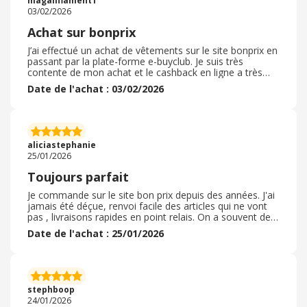
magaliflament1
ce marchand.
03/02/2026
Achat sur bonprix
J’ai effectué un achat de vêtements sur le site bonprix en
passant par la plate-forme e-buyclub. Je suis très
contente de mon achat et le cashback en ligne a très
bien fonctionné ce qui m’a permis de gagner 2,20€ pour
Date de l'achat : 03/02/2026
mon achat!! C’est très simple d’utilisation il suffit de
trouver le site bonprix sur la plateforme eBuyClub et
d’accéder au site directement. Une fois le paiement
validé on voit apparaître une somme dans notre
portefeuille eBuyClub qui est en attente et qui sera
aliciastephanie
débloqué très prochainement
25/01/2026
Toujours parfait
Je commande sur le site bon prix depuis des années. J'ai
jamais été déçue, renvoi facile des articles qui ne vont
pas , livraisons rapides en point relais. On a souvent des
réductions 10 ou 20% , Paiement différé 30 jours. On y
Date de l'achat : 25/01/2026
trouve des vêtements pour toutes les tailles, même
pour les enfants, décoration de la maison...Dommage
qu'ils ne font plus le paiement dans 3 mois c'était
pratique. Vêtements de qualité qui ne bougent pas au
lavage . Possibilité d'avoir des avantages sur les sites de
stephboop
réductions.
24/01/2026