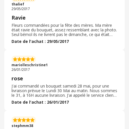
thalief
29/05/2017
Ravie
Fleurs commandées pour la fête des mères. Ma mère
était ravie du bouquet, assez ressemblant avec la photo.
Seul bémol ils ne livrent pas le dimanche, ce qui était
très décevant puisque la fête des mères est le
Date de l'achat : 29/05/2017
Dimanche...
mariolleschristine1
26/01/2017
rose
J'ai commandé un bouquet samedi 28 mai, pour une
livraison prévue le Lundi 30 Mai au matin. Nous sommes
le 31, à 16H aucune livraison. J'ai appelé le service client
5 fois depuis hier, leur manager devait me donner une
Date de l'achat : 26/01/2017
explication. Toujours rien, Je suis très déçu, je prendrais
plus le risque de commander chez eux. Ne vous risquez
pas sur ce site. J'ai noté 1.
stephmm38