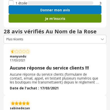
1 étoile
3
Donner mon avis
Je m'inscris
28 avis vérifiés Au Nom de la Rose
manyundu
17/03/2021
Aucune réponse du service clients !!!
Aucune réponse du service clients (formulaire de
contact, email, appel, en testant plusieurs numéros que
les boutiques me transmettaient) depuis le règlement de
la commande (il y a 6 jours) ???? Aucun suivi n'est
Date de l'achat : 17/03/2021
possible c'est tout simplement inadmissible. En
boutique, il y a toujours quelqu'un pour répondre mais
dès qu'il s'agit d'une commande en ligne : aucune
réponse, même pas via les réseaux sociaux. Le montant
de la commande est pourtant bien débité de jour même.
sabinedezan
C'est un scandal. Il s'agissait d'une commande pour mon