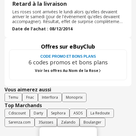
Retard à la livraison
Les roses sont arrivées le lundi alors qu'elles devaient
arriver le samedi (jour de l'événement qu'elles devaient
accompagner). Résultat, effet de surprise complètement
gâché et roses pas très fraîches puisqu'elles ont passé 2
Date de l'achat : 08/12/2014
jours de plus que prévu dans un entrepôt. De plus, le
service clients n'est pas à la hauteur : ils n'étaient pas en
mesure de me dire ce qu'il se passait le jour J et n'ont
tenu aucun compte de ma réclamation (j'ai juste eu un
Offres sur eBuyClub
message laconique pour me dire que le problème était
réglé puisque les roses avaient finalement été livrées !)
CODE PROMO ET BONS PLANS
6 codes promos et bons plans
Voir les offres Au Nom de la Rose
Vous aimerez aussi
Temu
Fnac
Interflora
Monoprix
Top Marchands
Cdiscount
Darty
Sephora
ASOS
La Redoute
Sarenza.com
3Suisses
Zalando
Boulanger