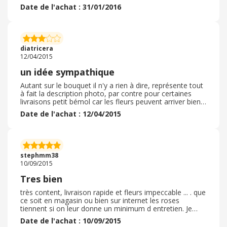
pas toujours equivalent à celui reçu dans le quartier
Date de l'achat : 31/01/2016
concerné.
diatricera
12/04/2015
un idée sympathique
Autant sur le bouquet il n'y a rien à dire, représente tout
à fait la description photo, par contre pour certaines
livraisons petit bémol car les fleurs peuvent arriver bien
ouvertes du coup la durée s'en retrouve réduit.
Date de l'achat : 12/04/2015
stephmm38
10/09/2015
Tres bien
très content, livraison rapide et fleurs impeccable ... . que
ce soit en magasin ou bien sur internet les roses
tiennent si on leur donne un minimum d entretien. Je
recommande ce site marchant a tout mes proches
Date de l'achat : 10/09/2015