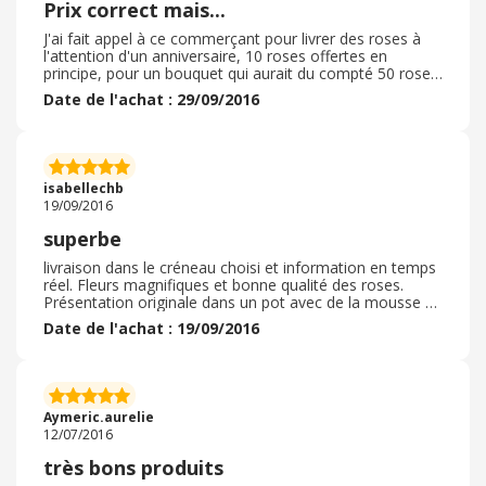
Prix correct mais...
J'ai fait appel à ce commerçant pour livrer des roses à
l'attention d'un anniversaire, 10 roses offertes en
principe, pour un bouquet qui aurait du compté 50 roses,
or apparemment le compte n'y était pas, donc un bémol
Date de l'achat : 29/09/2016
pour la confiance à l'attention de ce site.
isabellechb
19/09/2016
superbe
livraison dans le créneau choisi et information en temps
réel. Fleurs magnifiques et bonne qualité des roses.
Présentation originale dans un pot avec de la mousse ce
qui permet de conserver le bouquet plus longtemps.
Date de l'achat : 19/09/2016
Aymeric.aurelie
12/07/2016
très bons produits