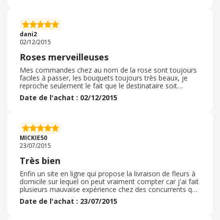
dani2
02/12/2015
Roses merveilleuses
Mes commandes chez au nom de la rose sont toujours
faciles à passer, les bouquets toujours très beaux, je
reproche seulement le fait que le destinataire soit
prévenu la veille de la livraison ( plus de surprise) et que
Date de l'achat : 02/12/2015
les livreurs ne soient pas toujours dans les temps
MICKIE50
23/07/2015
Très bien
Enfin un site en ligne qui propose la livraison de fleurs à
domicile sur lequel on peut vraiment compter car j'ai fait
plusieurs mauvaise expérience chez des concurrents que
je ne nommerai pas qui ont livré les fleurs après le
Date de l'achat : 23/07/2015
mariage de nos amis. Donc vous pouvez commander en
toute confiance, je recommande vivement !