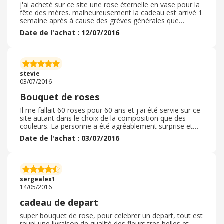
j'ai acheté sur ce site une rose éternelle en vase pour la
fête des mères. malheureusement la cadeau est arrivé 1
semaine après à cause des grèves générales que
subissait la France ( poste, pénuries carburant... ) Je ne
Date de l'achat : 12/07/2016
peux donc pas juger le délai de livraison par contre je
confirme que le produit est de qualité et l'emballage
soigné ( surtout qu'il agissait d'un vase donc fragile) . Je
recommanderai certainement sur ce site si besoin
stevie
03/07/2016
Bouquet de roses
Il me fallait 60 roses pour 60 ans et j'ai été servie sur ce
site autant dans le choix de la composition que des
couleurs. La personne a été agréablement surprise et
ravie par la qualité d'emballage et la beauté du bouquet.
Date de l'achat : 03/07/2016
sergealex1
14/05/2016
cadeau de depart
super bouquet de rose, pour celebrer un depart, tout est
reuni une livraison de qualité des fleurs tres belles et