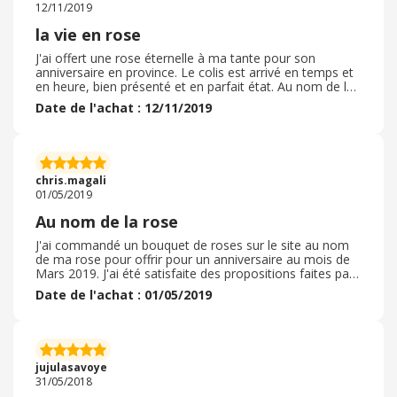
12/11/2019
entreprise et maintenant il va falloir nous rediriger vers
un autre fleuriste à la dernière minute et encore
la vie en rose
débourser de l'argent pour faire une réclamation en
recommandé. Dieu seul sait combien de temps cela va
J'ai offert une rose éternelle à ma tante pour son
nous prendre pour être remboursé sans compter le
anniversaire en province. Le colis est arrivé en temps et
temps perdu à chercher à contacter le service clients !
en heure, bien présenté et en parfait état. Au nom de la
rose est vraiment la référence en terme de cadeaux
Date de l'achat : 12/11/2019
pour faire plaisir et se faire plaisir. Les paquets sont
soignés et parfumés. La rose est conforme à la photo
du site mais les frais de port sont parfois un peu chers.
Je recommande vivement ce site pour son sérieux et la
qualité des produits comme si l'achat avait été fait dans
chris.magali
une boutique.
01/05/2019
Au nom de la rose
J'ai commandé un bouquet de roses sur le site au nom
de ma rose pour offrir pour un anniversaire au mois de
Mars 2019. J'ai été satisfaite des propositions faites par
le site. Le bouquet qui a été livré correspond aux choix
Date de l'achat : 01/05/2019
que j'avais fait et lorsque j'ai vu la composition c'était
même mieux que la photo du site. Le délai de livraison a
été respecté et les conditions de livraison très
professionnelles. Je recommande ce site au nom de la
rose et si j'ai d'autres bouquets à faire livrer je passerai
jujulasavoye
de nouveau commande sur ce site.
31/05/2018