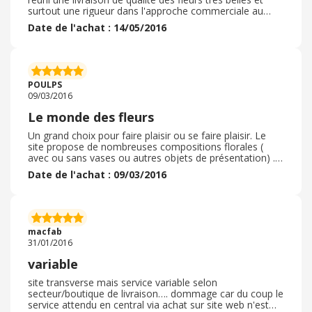
surtout une rigueur dans l'approche commerciale au
nom de la rose fait honneur à la fleur
Date de l'achat : 14/05/2016
POULPS
09/03/2016
Le monde des fleurs
Un grand choix pour faire plaisir ou se faire plaisir. Le
site propose de nombreuses compositions florales (
avec ou sans vases ou autres objets de présentation) .
les images permettent de se décider sur le choix du
Date de l'achat : 09/03/2016
bouquet. La livraison est tenue dans les délais annoncés.
macfab
31/01/2016
variable
site transverse mais service variable selon
secteur/boutique de livraison…. dommage car du coup le
service attendu en central via achat sur site web n'est