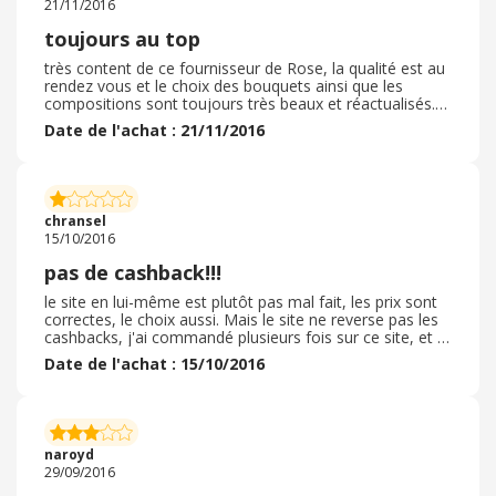
21/11/2016
toujours au top
très content de ce fournisseur de Rose, la qualité est au
rendez vous et le choix des bouquets ainsi que les
compositions sont toujours très beaux et réactualisés.
je conseil ce marchand qui reste à mon gout le top des
Date de l'achat : 21/11/2016
marchants de roses en ligne ou en boutique.
chransel
15/10/2016
pas de cashback!!!
le site en lui-même est plutôt pas mal fait, les prix sont
correctes, le choix aussi. Mais le site ne reverse pas les
cashbacks, j'ai commandé plusieurs fois sur ce site, et à
chaque fois mon cashback est invalidé!!! donc, tenez-en
Date de l'achat : 15/10/2016
compte... . très déçu
naroyd
29/09/2016