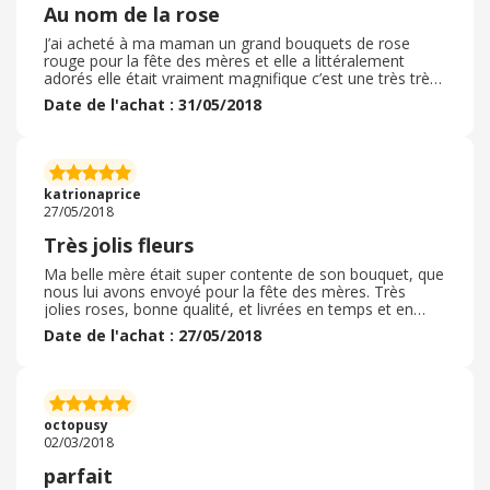
Au nom de la rose
J’ai acheté à ma maman un grand bouquets de rose
rouge pour la fête des mères et elle a littéralement
adorés elle était vraiment magnifique c’est une très très
bonne idées cadeaux ça fait toujours plaisir d’avoir de
Date de l'achat : 31/05/2018
belle fleurs comme ça
katrionaprice
27/05/2018
Très jolis fleurs
Ma belle mère était super contente de son bouquet, que
nous lui avons envoyé pour la fête des mères. Très
jolies roses, bonne qualité, et livrées en temps et en
heure. On est satisfait de notre commande!
Date de l'achat : 27/05/2018
octopusy
02/03/2018
parfait