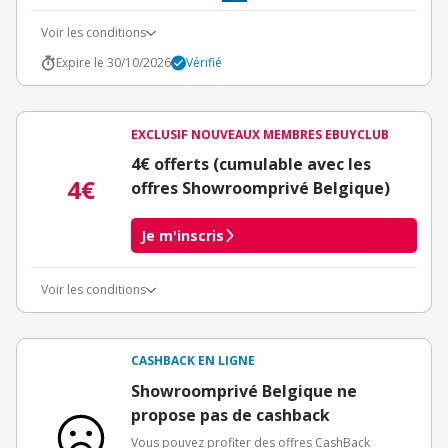
Voir les conditions
Expire le 30/10/2026
Vérifié
EXCLUSIF NOUVEAUX MEMBRES EBUYCLUB
4€ offerts (cumulable avec les
4€
offres Showroomprivé Belgique)
Je m'inscris
Voir les conditions
Conditions d'obtention du bonus
3€ de bienvenue crédités immédiatement + 1€ supplémentaire
crédité après le téléchargement de l'alerte Bons Plans.
CASHBACK EN LIGNE
Offre réservée à une toute première inscription chez eBuyClub.
Showroomprivé Belgique ne
propose pas de cashback
Vous pouvez profiter des offres CashBack