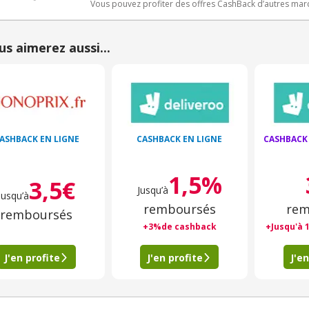
Vous pouvez profiter des offres CashBack d’autres ma
us aimerez aussi...
ASHBACK EN LIGNE
CASHBACK EN LIGNE
CASHBACK
1,5%
3,5€
Jusqu’à
Jusqu’à
remboursés
rem
remboursés
+3%de cashback
+Jusqu'à 
J'en profite
J'en profite
J'en