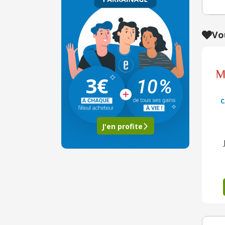
Vo
3€
C
J'en profite