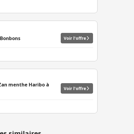
t Bonbons
Voir l'offre
e Zan menthe Haribo à
Voir l'offre
es similaires