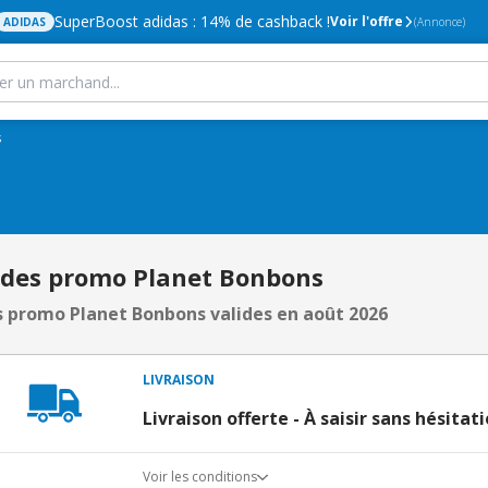
SuperBoost adidas : 14% de cashback !
Voir l'offre
ADIDAS
(Annonce)
s
odes promo Planet Bonbons
 promo Planet Bonbons valides en août 2026
LIVRAISON
Livraison offerte - À saisir sans hésitati
Voir les conditions