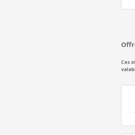
Off
Ces o
valab