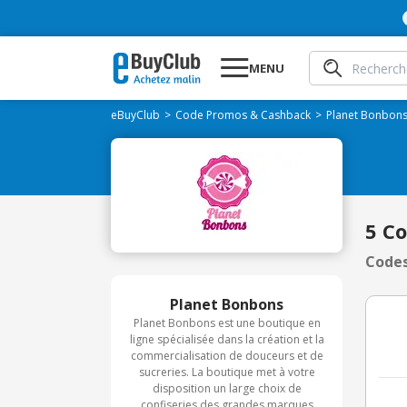
MENU
eBuyClub
Code Promos & Cashback
Planet Bonbon
5 C
Codes
Planet Bonbons
Planet Bonbons est une boutique en
ligne spécialisée dans la création et la
commercialisation de douceurs et de
sucreries. La boutique met à votre
disposition un large choix de
confiseries des grandes marques