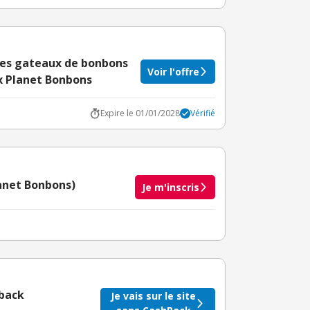
les gateaux de bonbons
Voir l'offre
ix Planet Bonbons
Expire le 01/01/2028
Vérifié
lanet Bonbons)
Je m'inscris
taire crédité après le téléchargement de l'alerte
BuyClub.
hback
Je vais sur le site