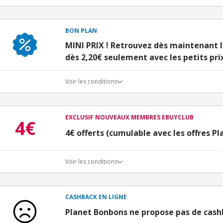
BON PLAN
MINI PRIX ! Retrouvez dès maintenant 
dès 2,20€ seulement avec les petits pr
Voir les conditions
EXCLUSIF NOUVEAUX MEMBRES EBUYCLUB
4€
4€ offerts (cumulable avec les offres P
Voir les conditions
Conditions d'obtention du bonus
3€ de bienvenue crédités immédiatement + 1€ supplémen
Bons Plans.
CASHBACK EN LIGNE
Offre réservée à une toute première inscription chez e
Planet Bonbons ne propose pas de cas