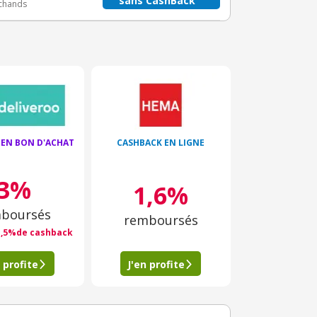
sans CashBack
rchands
 EN BON D'ACHAT
CASHBACK EN LIGNE
3%
1,6%
boursés
remboursés
1,5%de cashback
 profite
J'en profite