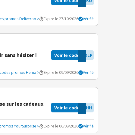
Voir le code
IKU
des promos Deliveroo >
Expire le 27/10/2026
Vérifié
ir sans hésiter !
Voir le code
KLF
s codes promos Hema >
Expire le 09/09/2026
Vérifié
se sur les cadeaux
Voir le code
HHH
 promos YourSurprise >
Expire le 06/08/2026
Vérifié