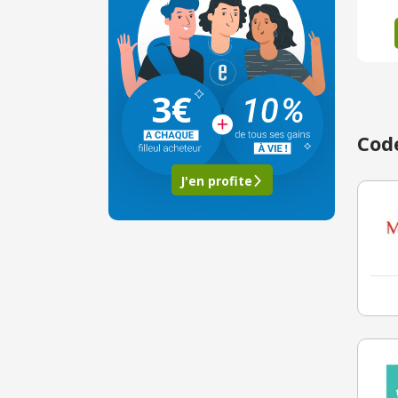
3€
Code
J'en profite