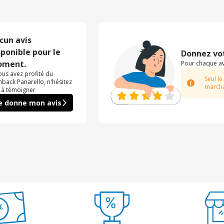
cun avis
sponible pour le
Donnez vot
ment.
Pour chaque avi
vous avez profité du
Seul le
hback Panarello, n'hésitez
marcha
 à témoigner
e donne mon avis