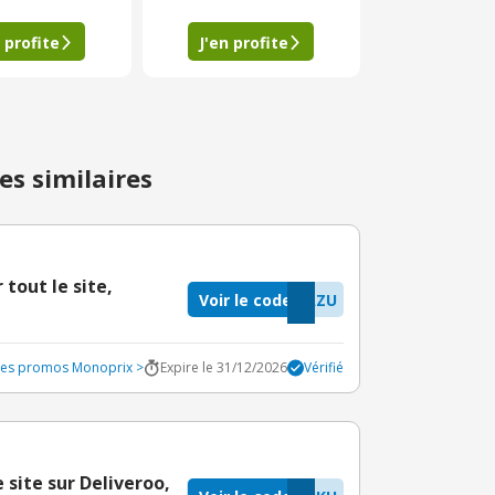
 profite
J'en profite
es similaires
tout le site,
Voir le code
AZU
odes promos Monoprix >
Expire le 31/12/2026
Vérifié
site sur Deliveroo,