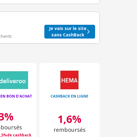
taire crédité après le téléchargement de l'alerte
BuyClub.
Je vais sur le site
sans CashBack
rchands
 EN BON D'ACHAT
CASHBACK EN LIGNE
3%
1,6%
boursés
remboursés
1,5%de cashback