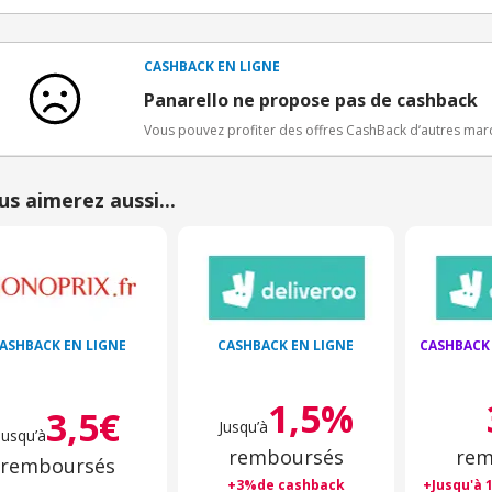
Conditions d'obtention du bonus
3€ de bienvenue crédités immédiatement + 1€ supplémen
Bons Plans.
CASHBACK EN LIGNE
Offre réservée à une toute première inscription chez e
Panarello ne propose pas de cashback
Vous pouvez profiter des offres CashBack d’autres ma
us aimerez aussi...
ASHBACK EN LIGNE
CASHBACK EN LIGNE
CASHBACK
1,5%
3,5€
Jusqu’à
Jusqu’à
remboursés
rem
remboursés
+3%de cashback
+Jusqu'à 