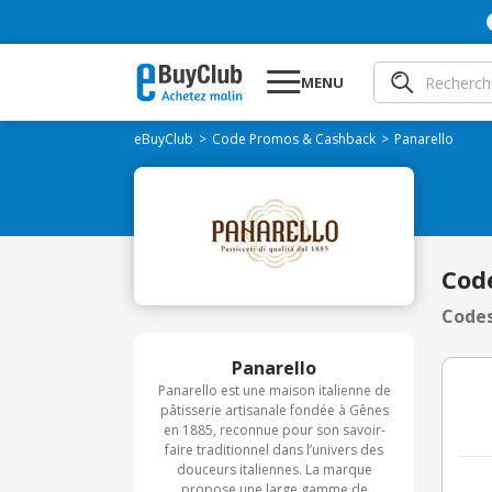
MENU
eBuyClub
Code Promos & Cashback
Panarello
Cod
Codes
Panarello
Panarello est une maison italienne de
pâtisserie artisanale fondée à Gênes
en 1885, reconnue pour son savoir-
faire traditionnel dans l’univers des
douceurs italiennes. La marque
propose une large gamme de