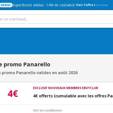
SuperBoost adidas : 14% de cashabck !
Voir l'offre
ADIDAS
(Annonce)
e promo Panarello
 promo Panarello valides en août 2026
EXCLUSIF NOUVEAUX MEMBRES EBUYCLUB
4€
4€ offerts (cumulable avec les offres Pa
Voir les conditions