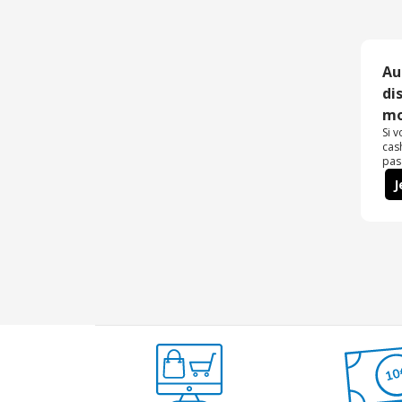
Au
di
mo
Si 
cas
pas
J