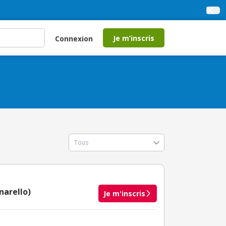
Je m’inscris
Connexion
narello)
Je m'inscris