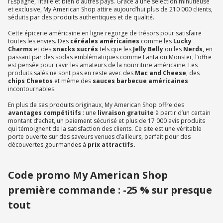
l’Espagne, l’Italie et bien d’autres pays. Grâce à une sélection minutieuse
et exclusive, My American Shop attire aujourd’hui plus de 210 000 clients,
séduits par des produits authentiques et de qualité.
Cette épicerie américaine en ligne regorge de trésors pour satisfaire
toutes les envies. Des
céréales américaines
comme les
Lucky
Charms
et des
snacks sucrés
tels que les
Jelly Belly
ou les
Nerds,
en
passant par des sodas emblématiques comme Fanta ou Monster, l’offre
est pensée pour ravir les amateurs de la nourriture américaine. Les
produits salés ne sont pas en reste avec des
Mac and Cheese
, des
chips Cheetos
et même des
sauces barbecue américaines
incontournables.
En plus de ses produits originaux, My American Shop offre des
avantages compétitifs
: une
livraison gratuite
à partir d’un certain
montant d’achat, un paiement sécurisé et plus de 17 000 avis produits
qui témoignent de la satisfaction des clients. Ce site est une véritable
porte ouverte sur des saveurs venues d’ailleurs, parfait pour des
découvertes gourmandes à
prix attractifs.
Code promo My American Shop
première commande : -25 % sur presque
tout