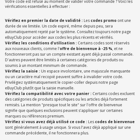
Votre code est refusé au moment de valider votre commande ? Voici les
vérifications essentielles à effectuer :
Vérifiez en premier la date de validité :
Les
codes promo
ont une
durée de vie limitée. Un code expiré, même depuis peu, sera
automatiquement rejeté par le système. Consultez toujours notre page
eBuyClub pour accéder aux codes les plus récents et vérifiés.
Vérifiez les conditions d'utilisation :
Certains codes sont réservés
aux nouveaux clients, comme l'
offre de bienvenue à -25 %
, et ne
fonctionneront pas sur un compte existant ayant déjà passé commande.
D'autres peuvent être limités à certaines catégories de produits ou
soumis à un montant minimum de commande.
Vérifiez la saisie :
Un espace involontaire, une majuscule manquante
ou un caractère mal recopié peuvent suffire à invalider votre code.
Privilégiez systématiquement le copier-coller depuis notre page
eBuyClub plutôt que la saisie manuelle.
Vérifiez la compatibilité avec votre panier :
Certains codes excluent
des catégories de produits spécifiques ou les articles déjà fortement
remisés. La mention "presque tout le site" sur l'offre de bienvenue
signifie que quelques exclusions peuvent s'appliquer sur certaines
marques ou références premium.
Vérifiez si vous avez déjà utilisé ce code :
Les
codes de bienvenue
sont généralement à usage unique. Si vous l'avez déjà appliqué sur une
commande précédente, il ne fonctionnera plus.