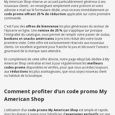
My American Shop réserve un accueil particulièrement généreux à ses
nouveaux clients : en renseignant simplement votre prénom et votre
adresse e-mail sur le formulaire dédié, vous recevez immédiatement un
code promo offrant 25 % de réduction
applicable sur votre première
commande.
C'est l'une des
offres de bienvenue
les plus généreuses du secteur de
l'épicerie en ligne. Une
remise de 25 %
qui s'applique sur presque
l'intégralité du catalogue, vous permet de remplir votre panier de sodas,
bonbons et snacks américains
à prix très réduit dès votre toute
première visite. Cette offre est exclusivement réservée aux nouveaux
clients. Un excellent argument pour franchir le pas et découvrir l'univers
gourmand de la marque sans attendre.
En complément de cette offre directe, notre page eBuyClub dédiée à My
American Shop centralise et met à jour régulièrement les
meilleurs
codes promo
disponibles et vérifiés, pour que vous accédiez toujours
aux
réductions
les plus avantageuses, que vous soyez nouveau client
ou habitué de la boutique.
Comment profiter d’un code promo My
American Shop
L’utilisation d’un
code promo My American Shop
est simple et rapide.
Voici les étapes à suivre pour bénéficier d’
avantages exclusifs
sur une