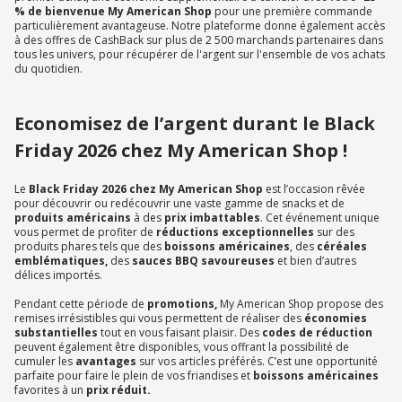
% de bienvenue My American Shop
pour une première commande
particulièrement avantageuse. Notre plateforme donne également accès
à des offres de CashBack sur plus de 2 500 marchands partenaires dans
tous les univers, pour récupérer de l'argent sur l'ensemble de vos achats
du quotidien.
Economisez de l’argent durant le Black
Friday 2026 chez My American Shop !
Le
Black Friday 2026 chez My American Shop
est l’occasion rêvée
pour découvrir ou redécouvrir une vaste gamme de snacks et de
produits américains
à des
prix imbattables
. Cet événement unique
vous permet de profiter de
réductions exceptionnelles
sur des
produits phares tels que des
boissons américaines
, des
céréales
emblématiques,
des
sauces BBQ savoureuses
et bien d’autres
délices importés.
Pendant cette période de
promotions,
My American Shop propose des
remises irrésistibles qui vous permettent de réaliser des
économies
substantielles
tout en vous faisant plaisir. Des
codes de réduction
peuvent également être disponibles, vous offrant la possibilité de
cumuler les
avantages
sur vos articles préférés. C’est une opportunité
parfaite pour faire le plein de vos friandises et
boissons américaines
favorites à un
prix réduit.