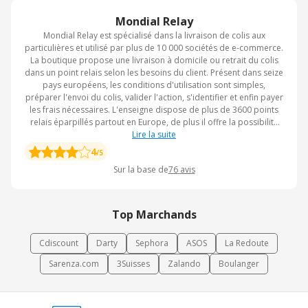
Mondial Relay
Mondial Relay est spécialisé dans la livraison de colis aux
particulières et utilisé par plus de 10 000 sociétés de e-commerce.
La boutique propose une livraison à domicile ou retrait du colis
dans un point relais selon les besoins du client. Présent dans seize
pays européens, les conditions d'utilisation sont simples,
préparer l'envoi du colis, valider l'action, s'identifier et enfin payer
les frais nécessaires. L'enseigne dispose de plus de 3600 points
relais éparpillés partout en Europe, de plus il offre la possibilité
de suivre les colis en consultant le site web. Le but étant de
Lire la suite
faciliter la tâche de l'envoyeur ainsi que celle du destinataire. En
4
/5
somme, la préoccupation de Mondial Relay est de se rapprocher
Sur la base de
76
avis
le plus possible de ses clients pour les satisfaire au mieux.
Top Marchands
Cdiscount
Darty
Sephora
ASOS
La Redoute
Sarenza.com
3Suisses
Zalando
Boulanger