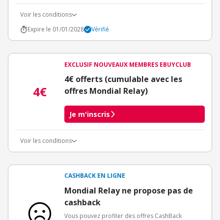
Voir les conditions
Expire le 01/01/2028
Vérifié
EXCLUSIF NOUVEAUX MEMBRES EBUYCLUB
4€ offerts (cumulable avec les
4€
offres Mondial Relay)
Je m'inscris
Voir les conditions
Conditions d'obtention du bonus
3€ de bienvenue crédités immédiatement + 1€ supplémentaire
crédité après le téléchargement de l'alerte Bons Plans.
CASHBACK EN LIGNE
Offre réservée à une toute première inscription chez eBuyClub.
Mondial Relay ne propose pas de
cashback
Vous pouvez profiter des offres CashBack