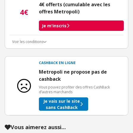
4€ offerts (cumulable avec les
4€
offres Metropoli)
Je m'inscris
Voir les conditions
Conditions d'obtention du bonus
3€ de bienvenue crédités immédiatement + 1€ supplémentaire
crédité après le téléchargement de l'alerte Bons Plans.
CASHBACK EN LIGNE
Offre réservée à une toute première inscription chez eBuyClub.
Metropoli ne propose pas de
cashback
Vous pouvez profiter des offres CashBack
d’autres marchands
Je vais sur le site
sans CashBack
Vous aimerez aussi...