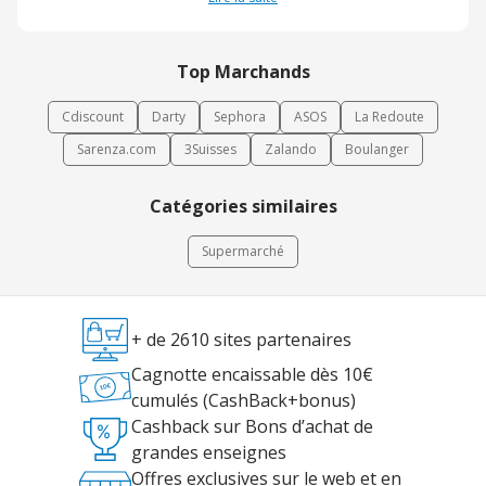
réguliers. Grâce à son offre diversifiée et à son ambiance
conviviale, le centre constitue une destination importante pour le
shopping et les loisirs dans la région milanaise.
Top Marchands
Cdiscount
Darty
Sephora
ASOS
La Redoute
Sarenza.com
3Suisses
Zalando
Boulanger
Catégories similaires
Supermarché
+ de 2610 sites partenaires
Cagnotte encaissable dès 10€
cumulés (CashBack+bonus)
Cashback sur Bons d’achat de
grandes enseignes
Offres exclusives sur le web et en