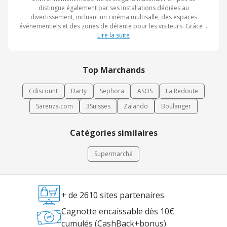
distingue également par ses installations dédiées au
divertissement, incluant un cinéma multisalle, des espaces
événementiels et des zones de détente pour les visiteurs. Grâce à
son concept innovant mêlant shopping, loisirs et hospitalité, il
Lire la suite
représente une destination importante pour les habitants comme
pour les touristes de la région.
Top Marchands
Cdiscount
Darty
Sephora
ASOS
La Redoute
Sarenza.com
3Suisses
Zalando
Boulanger
Catégories similaires
Supermarché
+ de 2610 sites partenaires
Cagnotte encaissable dès 10€
cumulés (CashBack+bonus)