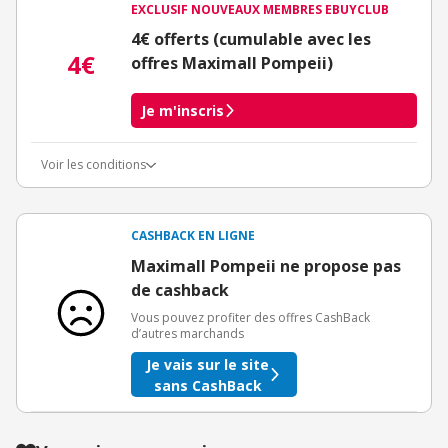
EXCLUSIF NOUVEAUX MEMBRES EBUYCLUB
4€ offerts (cumulable avec les
4€
offres Maximall Pompeii)
Je m'inscris
Voir les conditions
Conditions d'obtention du bonus
3€ de bienvenue crédités immédiatement + 1€ supplémentaire
crédité après le téléchargement de l'alerte Bons Plans.
CASHBACK EN LIGNE
Offre réservée à une toute première inscription chez eBuyClub.
Maximall Pompeii ne propose pas
de cashback
Vous pouvez profiter des offres CashBack
d’autres marchands
Je vais sur le site
sans CashBack