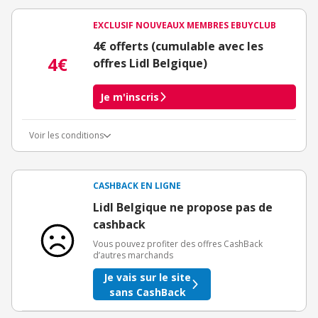
EXCLUSIF NOUVEAUX MEMBRES EBUYCLUB
4€ offerts (cumulable avec les
4€
offres Lidl Belgique)
Je m'inscris
Voir les conditions
Conditions d'obtention du bonus
3€ de bienvenue crédités immédiatement + 1€ supplémentaire
crédité après le téléchargement de l'alerte Bons Plans.
CASHBACK EN LIGNE
Offre réservée à une toute première inscription chez eBuyClub.
Lidl Belgique ne propose pas de
cashback
Vous pouvez profiter des offres CashBack
d’autres marchands
Je vais sur le site
sans CashBack