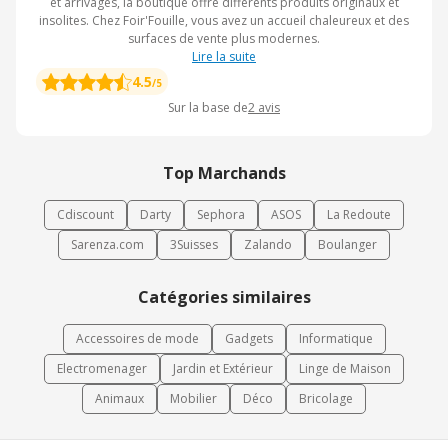
et arrivages, la boutique offre différents produits originaux et
insolites. Chez Foir'Fouille, vous avez un accueil chaleureux et des
surfaces de vente plus modernes.
Lire la suite
4.5
/5
Sur la base de
2
avis
Top Marchands
Cdiscount
Darty
Sephora
ASOS
La Redoute
Sarenza.com
3Suisses
Zalando
Boulanger
Catégories similaires
Accessoires de mode
Gadgets
Informatique
Electromenager
Jardin et Extérieur
Linge de Maison
Animaux
Mobilier
Déco
Bricolage