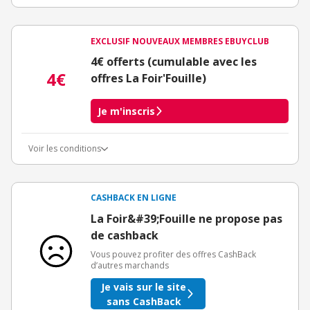
EXCLUSIF NOUVEAUX MEMBRES EBUYCLUB
4€ offerts (cumulable avec les
4€
offres La Foir'Fouille)
Je m'inscris
Voir les conditions
Conditions d'obtention du bonus
3€ de bienvenue crédités immédiatement + 1€ supplémentaire
crédité après le téléchargement de l'alerte Bons Plans.
CASHBACK EN LIGNE
Offre réservée à une toute première inscription chez eBuyClub.
La Foir&#39;Fouille ne propose pas
de cashback
Vous pouvez profiter des offres CashBack
d’autres marchands
Je vais sur le site
sans CashBack