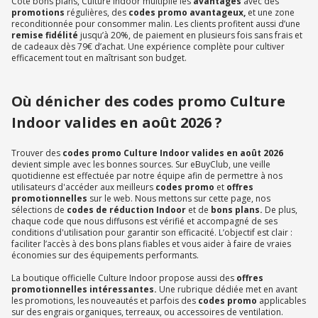
Côté bons plans, Culture Indoor multiplie les
avantages
avec des
promotions
régulières, des
codes promo avantageux,
et une zone
reconditionnée pour consommer malin. Les clients profitent aussi d’une
remise fidélité
jusqu’à 20%, de paiement en plusieurs fois sans frais et
de cadeaux dès 79€ d’achat. Une expérience complète pour cultiver
efficacement tout en maîtrisant son budget.
Où dénicher des codes promo Culture
Indoor valides en août 2026 ?
Trouver des
codes promo Culture Indoor valides en août 2026
devient simple avec les bonnes sources. Sur eBuyClub, une veille
quotidienne est effectuée par notre équipe afin de permettre à nos
utilisateurs d'accéder aux meilleurs
codes promo
et
offres
promotionnelles
sur le web. Nous mettons sur cette page, nos
sélections de
codes de réduction Indoor
et de
bons plans.
De plus,
chaque code que nous diffusons est vérifié et accompagné de ses
conditions d'utilisation pour garantir son efficacité. L’objectif est clair :
faciliter l’accès à des bons plans fiables et vous aider à faire de vraies
économies sur des équipements performants.
La boutique officielle Culture Indoor propose aussi des
offres
promotionnelles intéressantes.
Une rubrique dédiée met en avant
les promotions, les nouveautés et parfois des
codes promo
applicables
sur des engrais organiques, terreaux, ou accessoires de ventilation.