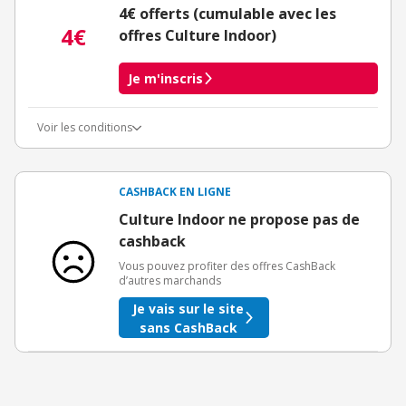
4€ offerts (cumulable avec les
4€
offres Culture Indoor)
Je m'inscris
Voir les conditions
Conditions d'obtention du bonus
3€ de bienvenue crédités immédiatement + 1€ supplémentaire
crédité après le téléchargement de l'alerte Bons Plans.
CASHBACK EN LIGNE
Offre réservée à une toute première inscription chez eBuyClub.
Culture Indoor ne propose pas de
cashback
Vous pouvez profiter des offres CashBack
d’autres marchands
Je vais sur le site
sans CashBack