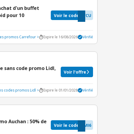
achat d'un buffet
id pour 10
Voir le code
YCU
des promos Carrefour >
Expire le 16/08/2026
Vérifié
e sans code promo Lidl,
Voir l'offre
les codes promos Lidl >
Expire le 01/01/2028
Vérifié
romo Auchan : 50% de
Voir le code
MI6