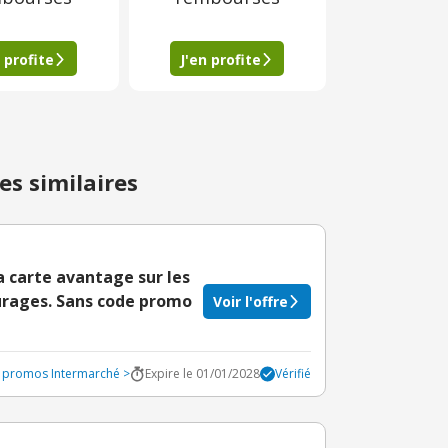
 profite
J'en profite
es similaires
a carte avantage sur les
turages. Sans code promo
Voir l'offre
s promos Intermarché >
Expire le 01/01/2028
Vérifié