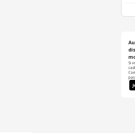
Au
di
mo
Si 
cas
Com
pas
J