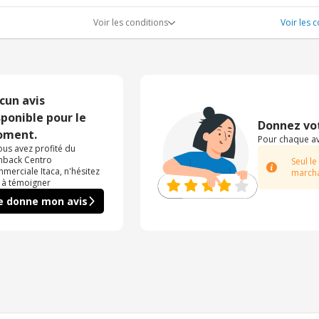
Voir les conditions
Voir les
cun avis
sponible pour le
Donnez vot
ment.
Pour chaque avi
vous avez profité du
hback Centro
Seul le
merciale Itaca, n'hésitez
marcha
 à témoigner
e donne mon avis