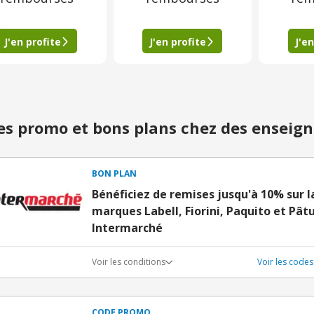
J'en profite
J'en profite
J'en
s promo et bons plans chez des enseign
BON PLAN
Bénéficiez de remises jusqu'à 10% sur l
marques Labell, Fiorini, Paquito et Pâ
Intermarché
Voir les conditions
Voir les code
CODE PROMO