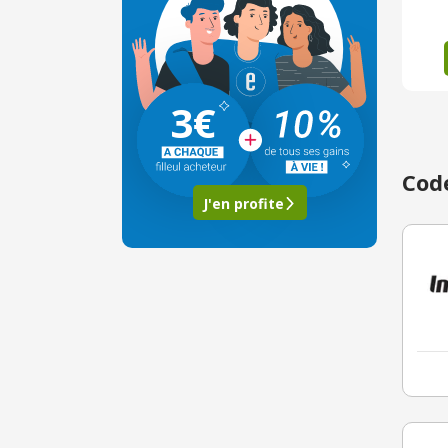
3€
Code
J'en profite