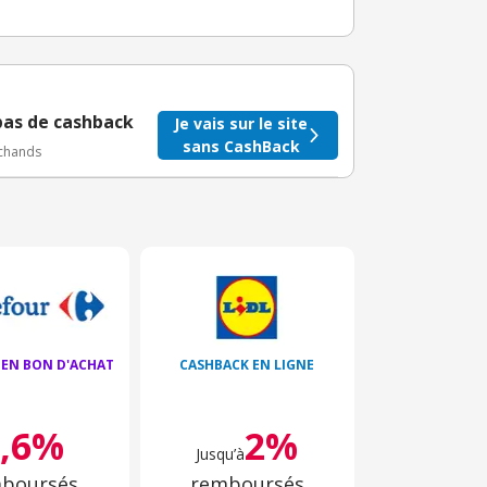
taire crédité après le téléchargement de l'alerte
BuyClub.
pas de cashback
Je vais sur le site
sans CashBack
rchands
 EN BON D'ACHAT
CASHBACK EN LIGNE
3,6%
2%
Jusqu’à
boursés
remboursés