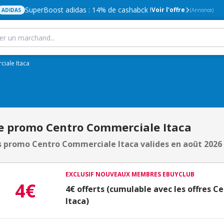
SuperBoost adidas : 14% de cashabck !
Voir l'offre
ADIDAS
(Annonce)
iale Itaca
e promo Centro Commerciale Itaca
 promo Centro Commerciale Itaca valides en août 2026
EXCLUSIF NOUVEAUX MEMBRES EBUYCLUB
4€
4€ offerts (cumulable avec les offres 
Itaca)