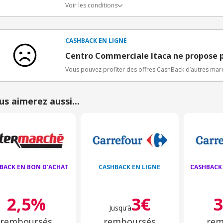
Voir les conditions
Conditions d'obtention du bonus
3€ de bienvenue crédités immédiatement + 1€ supplémen
Bons Plans.
CASHBACK EN LIGNE
Offre réservée à une toute première inscription chez e
Centro Commerciale Itaca ne propose 
Vous pouvez profiter des offres CashBack d’autres ma
us aimerez aussi...
BACK EN BON D'ACHAT
CASHBACK EN LIGNE
CASHBACK
2,5%
3€
Jusqu’à
remboursés
remboursés
rem