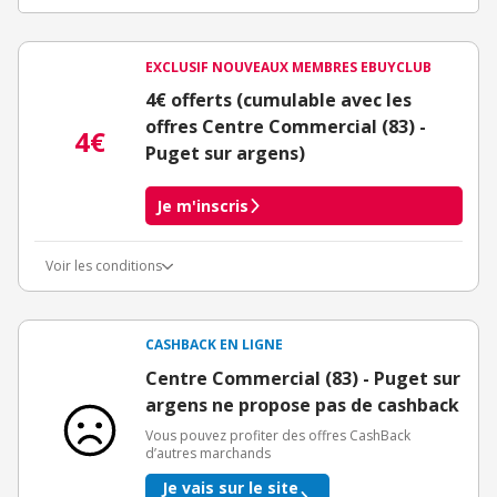
EXCLUSIF NOUVEAUX MEMBRES EBUYCLUB
4€ offerts (cumulable avec les
offres Centre Commercial (83) -
4€
Puget sur argens)
Je m'inscris
Voir les conditions
Conditions d'obtention du bonus
3€ de bienvenue crédités immédiatement + 1€ supplémentaire
crédité après le téléchargement de l'alerte Bons Plans.
CASHBACK EN LIGNE
Offre réservée à une toute première inscription chez eBuyClub.
Centre Commercial (83) - Puget sur
argens ne propose pas de cashback
Vous pouvez profiter des offres CashBack
d’autres marchands
Je vais sur le site