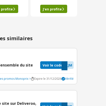
 profite
J'en profite
es similaires
l'ensemble du site
Voir le code
KJM
odes promos Monoprix >
Expire le 31/12/2026
Vérifié
site sur Deliveroo,