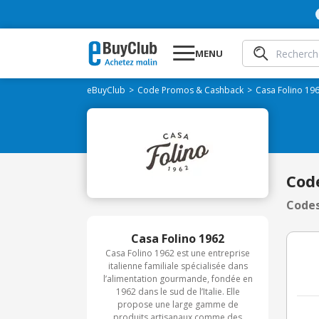
MENU
eBuyClub
Code Promos & Cashback
Casa Folino 19
Cod
Codes
Casa Folino 1962
Casa Folino 1962 est une entreprise
italienne familiale spécialisée dans
l’alimentation gourmande, fondée en
1962 dans le sud de l’Italie. Elle
propose une large gamme de
produits artisanaux comme des