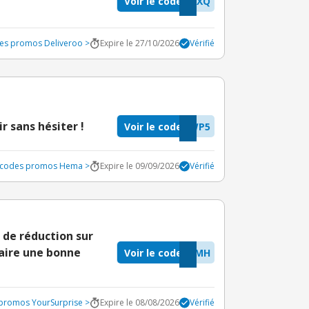
Voir le code
EXQ
des promos Deliveroo >
Expire le 27/10/2026
Vérifié
ir sans hésiter !
Voir le code
WP5
s codes promos Hema >
Expire le 09/09/2026
Vérifié
 de réduction sur
faire une bonne
Voir le code
OMH
 promos YourSurprise >
Expire le 08/08/2026
Vérifié