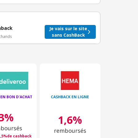
taire crédité après le téléchargement de l'alerte
BuyClub.
hback
Je vais sur le site
sans CashBack
rchands
 EN BON D'ACHAT
CASHBACK EN LIGNE
3%
1,6%
boursés
remboursés
1,5%de cashback