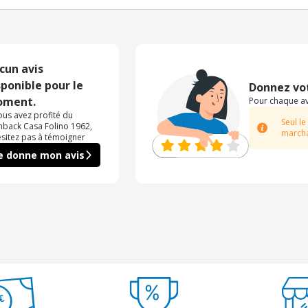
cun avis
sponible pour le
Donnez vot
ment.
Pour chaque avi
vous avez profité du
Seul le
hback Casa Folino 1962,
marcha
ésitez pas à témoigner
e donne mon avis