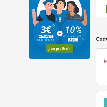
3€
Code
J'en profite