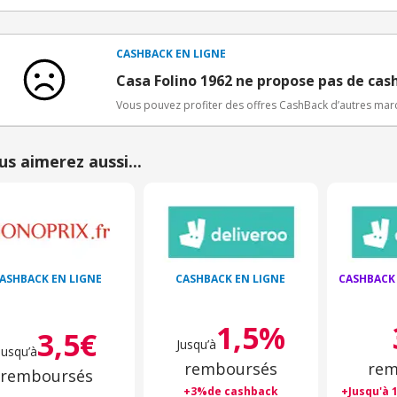
Conditions d'obtention du bonus
3€ de bienvenue crédités immédiatement + 1€ supplémen
Bons Plans.
CASHBACK EN LIGNE
Offre réservée à une toute première inscription chez e
Casa Folino 1962 ne propose pas de cas
Vous pouvez profiter des offres CashBack d’autres ma
us aimerez aussi...
ASHBACK EN LIGNE
CASHBACK EN LIGNE
CASHBACK
1,5%
3,5€
Jusqu’à
Jusqu’à
remboursés
rem
remboursés
+3%de cashback
+Jusqu'à 