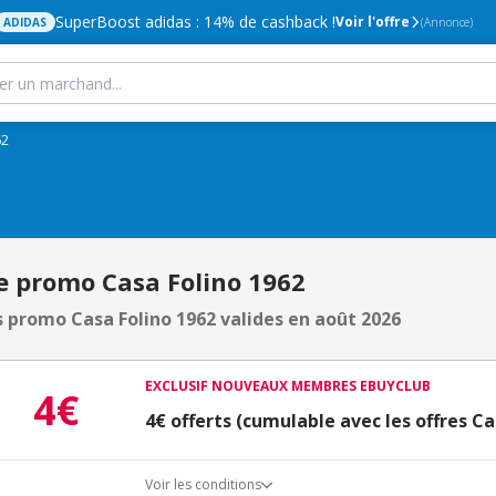
SuperBoost adidas : 14% de cashback !
Voir l'offre
ADIDAS
(Annonce)
62
e promo Casa Folino 1962
 promo Casa Folino 1962 valides en août 2026
EXCLUSIF NOUVEAUX MEMBRES EBUYCLUB
4€
4€ offerts (cumulable avec les offres Ca
Voir les conditions