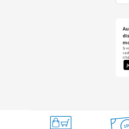
Au
di
mo
Si 
cas
n'h
J