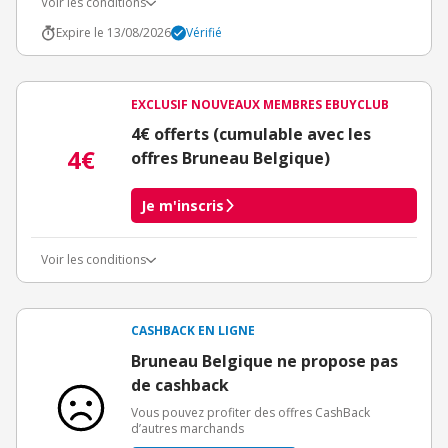
Voir les conditions
Expire le 13/08/2026
Vérifié
EXCLUSIF NOUVEAUX MEMBRES EBUYCLUB
4€ offerts (cumulable avec les
4€
offres Bruneau Belgique)
Je m'inscris
Voir les conditions
Conditions d'obtention du bonus
3€ de bienvenue crédités immédiatement + 1€ supplémentaire
crédité après le téléchargement de l'alerte Bons Plans.
CASHBACK EN LIGNE
Offre réservée à une toute première inscription chez eBuyClub.
Bruneau Belgique ne propose pas
de cashback
Vous pouvez profiter des offres CashBack
d’autres marchands