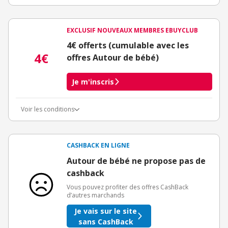
EXCLUSIF NOUVEAUX MEMBRES EBUYCLUB
4€ offerts (cumulable avec les
4€
offres Autour de bébé)
Je m'inscris
Voir les conditions
Conditions d'obtention du bonus
3€ de bienvenue crédités immédiatement + 1€ supplémentaire
crédité après le téléchargement de l'alerte Bons Plans.
CASHBACK EN LIGNE
Offre réservée à une toute première inscription chez eBuyClub.
Autour de bébé ne propose pas de
cashback
Vous pouvez profiter des offres CashBack
d’autres marchands
Je vais sur le site
sans CashBack