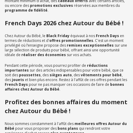
montant minimum d'achat, des
cadeaux offerts
avec certains articles,
ou encore des
promotions exclusives
réservées aux membres du
programme de fidélité
.
French Days 2026 chez Autour du Bébé !
Chez Autour du Bébé, le
Black Friday
équivaut à nos
French Days
en
termes de réductions et d'
offres promotionnelles
. C'est un moment
privilégié où l’enseigne propose des
remises exceptionnelles
sur une
large sélection de produits pour bébé, offrant ainsi une opportunité
idéale de
réaliser des économies
sur vos achats.
Pendant cette période, vous pourrez profiter de
réductions
importantes
sur des articles indispensables pour votre bébé, que ce
soit des
poussettes
, des
sièges auto
, des
vêtements pour bébé
,
des
jouets
et bien plus encore. Restez à l'affût de ces offres pendant les
French Days
pour ne pas manquer ces occasions de faire de
bonnes
affaires chez Autour du Bébé
.
Profitez des bonnes affaires du moment
chez Autour du Bébé !
Nous sommes constamment à l'affût des
meilleures offres Autour du
Bébé
pour vous proposer des
bons plans
qui rendront votre