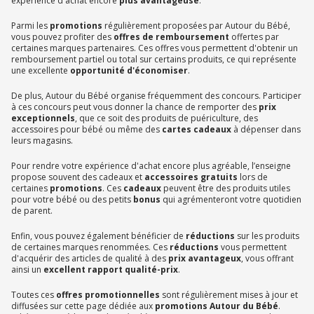
expérience d'achat encore
plus avantageuse
.
Parmi les
promotions
régulièrement proposées par Autour du Bébé,
vous pouvez profiter des
offres de remboursement
offertes par
certaines marques partenaires. Ces offres vous permettent d'obtenir un
remboursement partiel ou total sur certains produits, ce qui représente
une excellente
opportunité d'économiser
.
De plus, Autour du Bébé organise fréquemment des concours. Participer
à ces concours peut vous donner la chance de remporter des
prix
exceptionnels
, que ce soit des produits de puériculture, des
accessoires pour bébé ou même des
cartes cadeaux
à dépenser dans
leurs magasins.
Pour rendre votre expérience d'achat encore plus agréable, l’enseigne
propose souvent des cadeaux et
accessoires gratuits
lors de
certaines
promotions
. Ces
cadeaux
peuvent être des produits utiles
pour votre bébé ou des petits
bonus
qui agrémenteront votre quotidien
de parent.
Enfin, vous pouvez également bénéficier de
réductions
sur les produits
de certaines marques renommées. Ces
réductions
vous permettent
d'acquérir des articles de qualité à des
prix avantageux
, vous offrant
ainsi un
excellent rapport qualité-prix
.
Toutes ces
offres promotionnelles
sont régulièrement mises à jour et
diffusées sur cette page dédiée aux
promotions Autour du Bébé
.