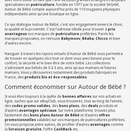
spécialisées en
puériculture
, fondée en 1977 par la société SAGAM,
Autour de Bébé compte aujourd'hui près de 110 magasins physiques
indépendants ainsi qu'une boutique en ligne.
Ce qui distingue Autour de Bébé, c'est son engagement envers le choix,
la qualité et la proximité. C'est l'adresse idéale pour trouver à
prix
avantageux
vos marques de
puériculture
préférées. Parmi les
marques proposées, on retrouve
Babymoov
,
Béaba
,
Chicco
et bien
d'autres encore.
Naviguer à travers les rayons virtuels d'Autour de Bébé vous permettra
de trouver en quelques clics tout ce dont vous avez besoin pour le
confort, la sécurité et le bien-être de votre bébé. Les collections
s'adressent aux bébés de 0 à 3 ans, ainsi qu'aux mamans et futures
mamans. Vous y découvrirez notamment des produits fabriqués en
France, des
produits bio et éco-responsables
.
Comment économiser sur Autour de Bébé ?
Si vous êtes toujours à la quête de
bonnes affaires
sur vos achats en
ligne, sachez que sur eBuyClub, vous trouverez, tout au long de l’année,
des
codes promo valides
, des
bons plans
, des
deals
produits et
d’autres
avantages spéciaux
. Sur notre plateforme, trouvez plus
facilement des
bons plans Autour de Bébé
et d’autres
offres
promotionnelles
valables sur vos marques de puéricultures préférées.
On vous propose,entre autres, de profiter d’autres
avantages
comme
la
livraison gratuite
, l’offre
CashBack
etc.