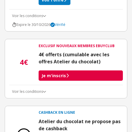
Voir les conditions
Expire le 30/10/2026
Vérifié
EXCLUSIF NOUVEAUX MEMBRES EBUYCLUB
4€ offerts (cumulable avec les
4€
offres Atelier du chocolat)
Je m'inscris
Voir les conditions
Conditions d'obtention du bonus
3€ de bienvenue crédités immédiatement + 1€ supplémentaire
crédité après le téléchargement de l'alerte Bons Plans.
CASHBACK EN LIGNE
Offre réservée à une toute première inscription chez eBuyClub.
Atelier du chocolat ne propose pas
de cashback