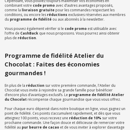
Cependant, vous pouvez toujours maximiser vos économies en
combinant votre
code promo
avec d’autres avantages proposés,
comme la
livraison gratuite
pour les commandes respectant les
conditions, ou encore les
réductions
exclusives réservées aux membres
du
programme de fidélité
ou aux abonnés à la newsletter.
Vous pouvez également vérifier si le
code promo
est utilisable avec
l’offre de
CashBack
que nous proposons. Vous pourrez ainsi obtenir
plus de
réduction
.
Programme de fidélité Atelier du
Chocolat : Faites des économies
gourmandes !
En plus de la
réduction
sur votre première commande, l'Atelier du
Chocolat vous invite à rejoindre sa grande famille pour bénéficier
d’encore plus d’avantages exclusifs. Le
programme de fidélité Atelier
du Chocolat
récompense chaque gourmandise que vous vous offrez.
Pour chaque euro dépensé dans notre boutique en ligne, vous gagnez un
point de fidélité. Ces points s’accumulent rapidement, et dès que vous
atteignez 100 points, vous recevez une
réduction de 10%
sur votre
prochaine commande. Une façon douce et délicieuse de remercier votre
fidélité au
pur beurre de cacao
et de vous inviter à explorer davantage