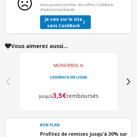
Vous pouvez profiter des offres CashBack
d’autres marchands
Je vais sur le site
sans CashBack
Vous aimerez aussi...
CASHBACK EN LIGNE
3,5€
J
remboursés
Jusqu’à
BON PLAN
Profitez de remises jusqu'à 30% sur