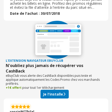
acheté les billets en ligne. Profitez des promos régulières
et évitez la file d'attente à l'entrée du parc situé en
Auvergne / Rhône-Alpes. Paiement simple et permettant
Date de l'achat : 30/07/2018
d'acheter facilement des billets adultes et / ou enfants.
L'EXTENSION NAVIGATEUR EBUYCLUB
N'oubliez plus jamais de récupérer vos
CashBack
eBuyClub vous alerte des CashBack disponibles puis teste et
applique automatiquement les Codes Promo chez vos marchands
préférés.
+1€ offert
pour tout 1er téléchargement
Je l'installe
yassin8677bilal