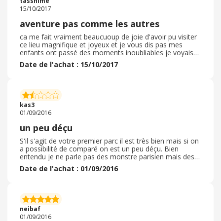
tassnime
15/10/2017
aventure pas comme les autres
ca me fait vraiment beaucuoup de joie d'avoir pu visiter
ce lieu magnifique et joyeux et je vous dis pas mes
enfants ont passé des moments inoubliables je voyais
dans leurs yeux comment ils étaient très heureux d'avoir
Date de l'achat : 15/10/2017
eu la chance de le visiter
kas3
01/09/2016
un peu déçu
S'il s'agit de votre premier parc il est très bien mais si on
a possibilité de comparé on est un peu déçu. Bien
entendu je ne parle pas des monstre parisien mais des
parcs de la même envergure. Mais il est tout de même
Date de l'achat : 01/09/2016
agréable a visiter avec de belle attraction à sensations.
neibaf
01/09/2016