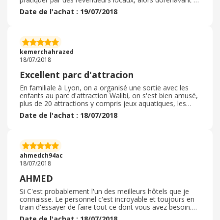
vais sur BG lorsque j'ai un besoin non urgent d'un article
Date de l'achat : 19/07/2018
car je suis sur de le trouver et chose pas négligeable un
prix de gros à partir de trois articles BG c'est la caverne
d'Alibaba, on, y trouve tout
kemerchahrazed
18/07/2018
Excellent parc d'attracion
En familiale à Lyon, on a organisé une sortie avec les
enfants au parc d'attraction Walibi, on s'est bien amusé,
plus de 20 attractions y compris jeux aquatiques, les
enfants ont bien adoré et on compte revisiter dès que
Date de l'achat : 18/07/2018
possible
ahmedch94ac
18/07/2018
AHMED
Si C'est probablement l'un des meilleurs hôtels que je
connaisse. Le personnel c'est incroyable et toujours en
train d'essayer de faire tout ce dont vous avez besoin.
Le restaurant c'est incroyable, avec quelque chose pour
Date de l'achat : 18/07/2018