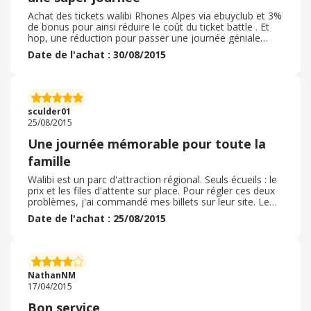
Achat des tickets walibi Rhones Alpes via ebuyclub et 3%
de bonus pour ainsi réduire le coût du ticket battle . Et
hop, une réduction pour passer une journée géniale
dans un parc familial et très agréable.
Date de l'achat : 30/08/2015
sculder01
25/08/2015
Une journée mémorable pour toute la
famille
Walibi est un parc d'attraction régional. Seuls écueils : le
prix et les files d'attente sur place. Pour régler ces deux
problèmes, j'ai commandé mes billets sur leur site. Le
prix a été plus intéressant grâce au cashback et les
Date de l'achat : 25/08/2015
billets électroniques nous ont permis d'éviter les files. Je
recommande.
NathanNM
17/04/2015
Bon service