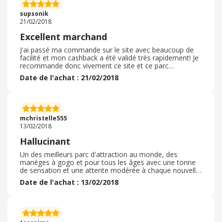
supsonik
21/02/2018
Excellent marchand
J'ai passé ma commande sur le site avec beaucoup de
facilité et mon cashback a été validé très rapidement! Je
recommande donc vivement ce site et ce parc
d'attraction qui est très agréable surtout en été avec son
Date de l'achat : 21/02/2018
parc aquatique!
mchristelle555
13/02/2018
Hallucinant
Un des meilleurs parc d'attraction au monde, des
manèges à gogo et pour tous les âges avec une tonne
de sensation et une attente modérée à chaque nouvelle
activité. Prix très abordable pour l' entrée du parc et pour
Date de l'achat : 13/02/2018
la restauration. Belle animation, journée inoubliable.