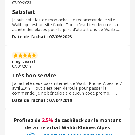
07/09/2023
Satisfait
Je suis satisfait de mon achat. Je recommande le site
Walibi qui est un site fiable. Tous c'est bien déroulé. J'ai
acheté des places pour le parc d'attractions de Walibi,
c'est un bon parc pas trop cher comparé à d'autres.
Date de l'achat : 07/09/2023
C'est une sortie sympa à faire l'été avec vos enfants
sans trop se ruiner. Bien moins de monde que dans les
grands parcs comme Disney. Content d'avoir eu du
cashback grâce à l'application ebuyclub ! Merci ebuyclub
et le site Walibi. Ça fait toujours plaisir de faire des
magroussel
économies ??
07/04/2019
Très bon service
J'ai acheté deux pass internet de Walibi Rhône-Alpes le 7
avril 2019. Tout s'est bien déroulé pour passer la
commande. Je ne bénéficiais d'aucun code promo. Il
s'agit d'un parc d'attractions situé à proximité de chez
Date de l'achat : 07/04/2019
moi et j'apprécie d'y aller de temps en temps. Les
attractions sont variées, il y en a pour tous les goûts et
tous les âges et on n'attend jamais très longtemps. La
mini ferme est également très agréable lorsque l'on va à
Profitez de
2.5%
de cashBack sur le montant
Walibi avec de jeunes enfants qui sont toujours très
contents de pouvoir nourrir les animaux.
de votre achat Walibi Rhônes Alpes