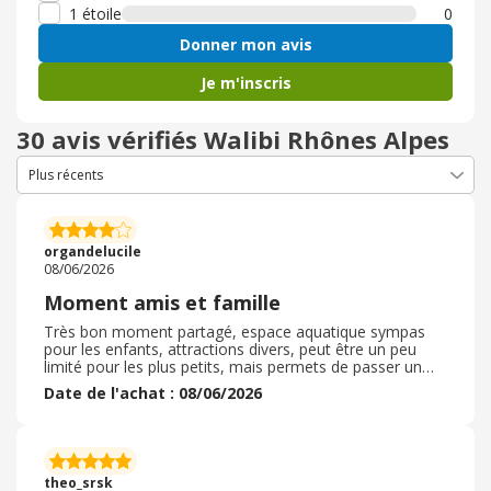
1 étoile
0
Donner mon avis
Je m'inscris
30 avis vérifiés Walibi Rhônes Alpes
organdelucile
08/06/2026
Moment amis et famille
Très bon moment partagé, espace aquatique sympas
pour les enfants, attractions divers, peut être un peu
limité pour les plus petits, mais permets de passer un
agréable moment, air de pic nic à l’extérieur, proche du
Date de l'achat : 08/06/2026
parking, parking plutôt ombragé, bonne organisation.
Mascotte à l’entrée du parc pour une photo. Si vous
voulez passer un moment en famille et faire plaisir aux
enfant, walibi c’est parfait! Je recommande de prévoir le
pic nic lors de votre visite. A faire en famille ou entre
theo_srsk
amis