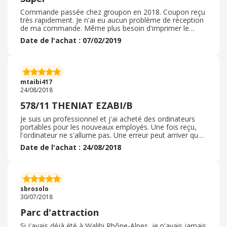
Commande passée chez groupon en 2018. Coupon reçu
très rapidement. Je n'ai eu aucun problème de réception
de ma commande. Même plus besoin d'imprimer le
coupon, il suffit de présenter l'email pour entrer au parc.
Date de l'achat : 07/02/2019
Le personnel du parc est très au courant de l'offre
groupon et l'entrée au parc a été simple et rapide. C'est
très pratique, surtout avec des enfants ! Je
recommanderais surement sur groupon ce type
d'entrées pour un parc d'attractions. Le parc en lui
mtaibi417
même est très bien aussi. Nous avons passé une
24/08/2018
excellente journée.
578/11 THENIAT EZABI/B
Je suis un professionnel et j'ai acheté des ordinateurs
portables pour les nouveaux employés. Une fois reçu,
l'ordinateur ne s'allume pas. Une erreur peut arriver que
ce ne soit pas la fin du monde. J'ai donc appelé Dell pour
Date de l'achat : 24/08/2018
envoyer un nouveau message électronique, sachant que
j'étais dans un groupe de garantie et d'assistance…
Après plusieurs heures au téléphone, ils ont accepté
d'échanger l'appareil dans les 3 semaines: Ce processus
durera entre deux semaines et un maximum de 3
sbrosolo
semaines au cours desquelles vous recevrez une
30/07/2018
estimation de 0 euro pour valider l'échange de votre
appareil et un véritable support technique ( DELL) et ne
Parc d'attraction
souhaiterez évidemment pas annuler la commande. Je
dois donc acheter un nouvel ordinateur. Merci Dell!
Si j'avais déjà été à Walibi Rhône-Alpes, je n'avais jamais