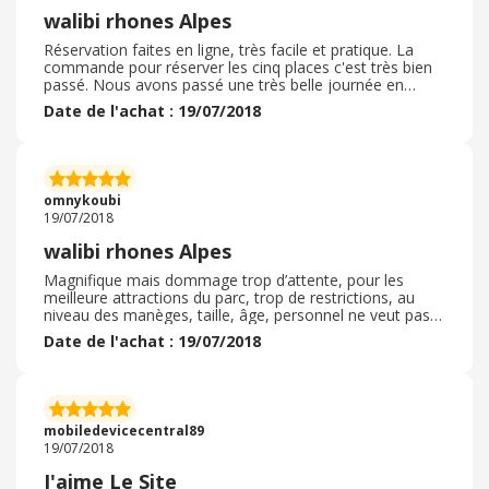
walibi rhones Alpes
Réservation faites en ligne, très facile et pratique. La
commande pour réserver les cinq places c'est très bien
passé. Nous avons passé une très belle journée en
famille, deux enfants qui se sont éclatés et trois adultes
Date de l'achat : 19/07/2018
qui ont passé une bonne journée de rire et détente. Le
cashback a bien été validé. Je recommande, c'est super.
omnykoubi
19/07/2018
walibi rhones Alpes
Magnifique mais dommage trop d’attente, pour les
meilleure attractions du parc, trop de restrictions, au
niveau des manèges, taille, âge, personnel ne veut pas
prendre de responsabilité lors des attractions , laisse des
Date de l'achat : 19/07/2018
enfants en bas âge en dehors de l’attraction, risque
d’enlèvement d’enfant, restaurant trop chère, déjà qu’on
paye assez chère de plus aqualibie 5 euros pour accéder
mobiledevicecentral89
19/07/2018
J'aime Le Site