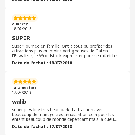
tous les goûts. Si vous y allez en été vous... Plus
auudrey
18/07/2018
SUPER
Super journée en famille. Ont a tous pu profiter des
attractions plus ou moins vertigineuses, le Galion;
l'Eqwalizer, le Woodstock express et pour se rafarichir
ont a aussi tester le Bambooz et le Radja river. Les
Date de l'achat : 18/07/2018
enfants ont aussi profité du parc aquatique avec ses
nombreuses attractionns autour de la glisse. Le
spectacle des "plongeurs de l'extrême" est
impressionnant et d'un grand niveau sportif.
fafamestari
17/07/2018
walibi
super je valide tres beau park d attraction avec
beaucoup de manege tres amusant un coin pour les
enfant beaucoup de monde cependant mais la queu
passe vite pas tres loin de chez moi et les transport
Date de l'achat : 17/07/2018
reste pratique