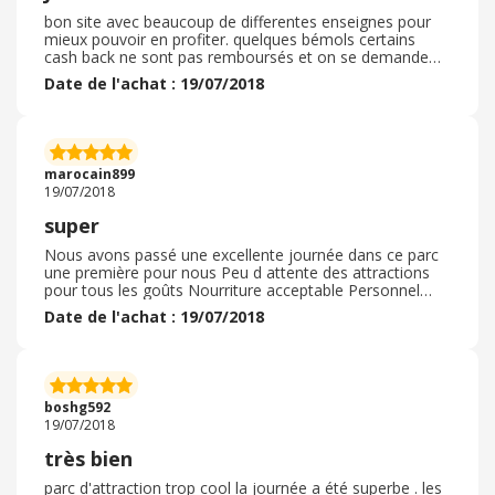
bon site avec beaucoup de differentes enseignes pour
mieux pouvoir en profiter. quelques bémols certains
cash back ne sont pas remboursés et on se demande
pourquoi et impossible de contacter le service client de
Date de l'achat : 19/07/2018
ebuy club.
marocain899
19/07/2018
super
Nous avons passé une excellente journée dans ce parc
une première pour nous Peu d attente des attractions
pour tous les goûts Nourriture acceptable Personnel
sympathique parc très propre et calme Ce fut une bonne
Date de l'achat : 19/07/2018
surprise À refaire à l occasion
boshg592
19/07/2018
très bien
parc d'attraction trop cool la journée a été superbe . les