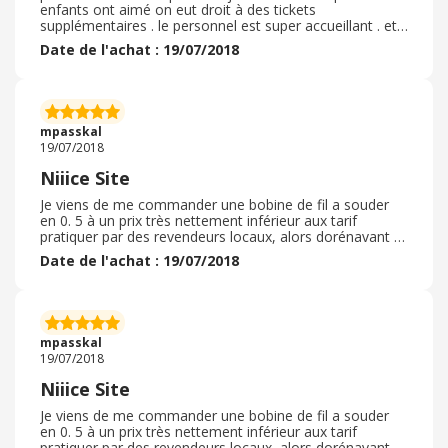
enfants ont aimé on eut droit à des tickets
supplémentaires . le personnel est super accueillant . et
l'ambiance très sympathique. bref on a pas oublié notre
Date de l'achat : 19/07/2018
belle journée au parc
mpasskal
19/07/2018
Niiice Site
Je viens de me commander une bobine de fil a souder
en 0. 5 à un prix très nettement inférieur aux tarif
pratiquer par des revendeurs locaux, alors dorénavant je
vais sur BG lorsque j'ai un besoin non urgent d'un article
Date de l'achat : 19/07/2018
car je suis sur de le trouver et chose pas négligeable un
prix de gros à partir de trois articles BG c'est la caverne
d'Alibaba, on, y trouve tout
mpasskal
19/07/2018
Niiice Site
Je viens de me commander une bobine de fil a souder
en 0. 5 à un prix très nettement inférieur aux tarif
pratiquer par des revendeurs locaux, alors dorénavant je