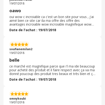
19/07/2018
oawo
oui wow c incroiable ca c'est un bon site pour vous , j'ai
aimé bien ce site car ila ma offre des offre des
avantages incroiable wow incroiable magnifeque wow
ca n'hesitez pas a le visiter car c'est bien pour vous wow
Date de l'achat : 19/07/2018
soufianemilan2
19/07/2018
belle
ce marché est magnifique parce que i'l ma ide beaucoup
pour acheté des produit et il faire respect avec ça va ma
donné poucoup des produit tres beaux et très bien et ça
fait devenir mes clients.
Date de l'achat : 19/07/2018
omnykoubi
19/07/2018