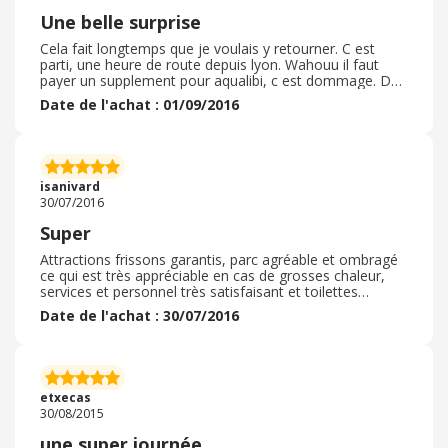
Une belle surprise
Cela fait longtemps que je voulais y retourner. C est
parti, une heure de route depuis lyon. Wahouu il faut
payer un supplement pour aqualibi, c est dommage. Du
coup on decide de ne pas profiter de cet espace
Date de l'achat : 01/09/2016
aquatique. Le reste ? Le parc s'est bien modernise et
apparement cela devrait continuer. J'ai beaucoup aime.
isanivard
30/07/2016
Super
Attractions frissons garantis, parc agréable et ombragé
ce qui est très appréciable en cas de grosses chaleur,
services et personnel très satisfaisant et toilettes
propres. Nous avons aussi testé aqualibi, là aussi
Date de l'achat : 30/07/2016
amusement garanti et nombreux jeux, la piscine a
vagues est extra. Et pour ceux qui veulent faire
bronzette pas de souci de nombreux transats sont
disponibles. Bref une journée extraordinaire.
etxecas
30/08/2015
une super journée