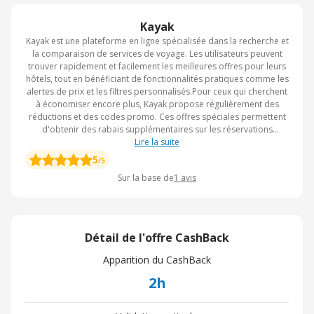
Kayak
Kayak est une plateforme en ligne spécialisée dans la recherche et
la comparaison de services de voyage. Les utilisateurs peuvent
trouver rapidement et facilement les meilleures offres pour leurs
hôtels, tout en bénéficiant de fonctionnalités pratiques comme les
alertes de prix et les filtres personnalisés.Pour ceux qui cherchent
à économiser encore plus, Kayak propose régulièrement des
réductions et des codes promo. Ces offres spéciales permettent
d'obtenir des rabais supplémentaires sur les réservations
d'hôtels. En utilisant un code promo Kayak, les voyageurs peuvent
Lire la suite
réduire considérablement le coût de leur voyage, rendant ainsi les
5
/5
escapades plus abordables. Que ce soit pour un week-end en
Sur la base de
1
avis
Europe ou un séjour prolongé à l'autre bout du monde, Kayak est
l'outil idéal pour trouver les meilleures affaires et profiter de
réductions avantageuses.
Détail de l'offre CashBack
Apparition du CashBack
2h