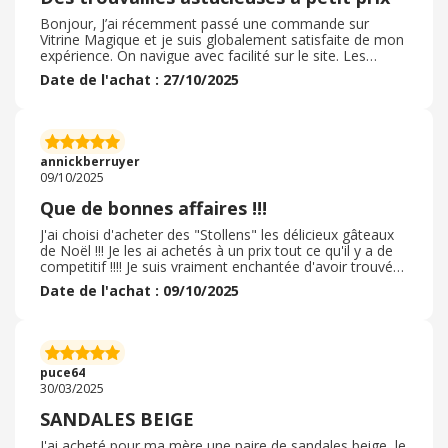
Bonjour, J’ai récemment passé une commande sur
Vitrine Magique et je suis globalement satisfaite de mon
expérience. On navigue avec facilité sur le site. Les
produits proposés sont originaux et souvent
Date de l'achat : 27/10/2025
introuvables ailleurs. Concernant la livraison, l'envoi a été
rapide et soigné. De plus, les articles reçus
correspondaient bien à la description. Mention spéciale
pour les petits gadgets pratiques et les idées déco
malignes ! Je recommande pour tous ceux qui aiment les
annickberruyer
trouvailles astucieuses à prix raisonnables.
09/10/2025
Que de bonnes affaires !!!
J'ai choisi d'acheter des "Stollens" les délicieux gâteaux
de Noël !!! Je les ai achetés à un prix tout ce qu'il y a de
competitif !!!! Je suis vraiment enchantée d'avoir trouvé
ces délicieux gâteaux chez Vitrine magique !!! Je suis
Date de l'achat : 09/10/2025
toujours sûre de pouvoir faire de très bonnes affaires, et
je peux aussi découvrir plein de différentes offres très
utiles pour la vie de tous les jours !!! Aussi bien en
cuisine, mais aussi dans plusieurs autres "domaines" et
également plein d'idées cadeaux pour les fêtes de Noël
puce64
!!!
30/03/2025
SANDALES BEIGE
J'ai acheté pour ma mère une paire de sandales beige, le