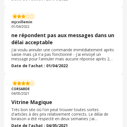
rapidement. Quant aux délais de livraison , ils sont
corrects . Je suis satisfaite de tous mes articles . Je suis
une cliente depuis quelques années et j'ai toujours été
satisfaite de mes achats .
mjcvillemin
01/04/2022
ne répondent pas aux messages dans un
délai acceptable
j'ai voulu annuler une commande immédiatement après
saisie mais çà n'a pas fonctionné - j'ai envoyé un
message pour l'annuler mais aucune réponse après 2
jours et la commande est bien enregistrée dans mon
Date de l'achat : 01/04/2022
compte et va être livrée ! je la refuserai évidemment
mais j'ai bien peur que le remboursement ne soit
effectué que frais de livraison déduits soit 6. 99e ! ! ce
n'est pas normal - on devrait pouvoir annuler une
commande surtout tout de suite après sa saisie sur le
CORSARDE
site ! ! commande du 30 / 3 / 2022 n° 202208960799
04/05/2021
pour 42. 46€ hors frais de livraison qui devaient être
gratuits avec le code utilisé 753 ( frais de port gratuits
Vitrine Magique
dès 29€ d'achat valable jusqu'au 29 / 9 / 2022
Très bon site où l'on peut trouver toutes sortes
d'articles à des prix relativement corrects. Le délai de
livraison a été respecté en deux semaines j'ai
réceptionné mon colis, ce qui est un peu long.
Date de l'achat : 04/05/2021