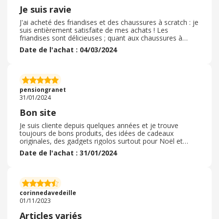
la nuit.
Je suis ravie
J'ai acheté des friandises et des chaussures à scratch : je
suis entièrement satisfaite de mes achats ! Les
friandises sont délicieuses ; quant aux chaussures à
scratch, je suis entièrement satisfaite car je ne peux pas
Date de l'achat : 04/03/2024
me chausser comme je le souhaiterais à cause de
problèmes aux pieds ! En plus, ces chaussures sont très
belles ( elles sont mauves et c'est justement ma couleur
préférée ! ) Je recommande sans aucun problème ce
marchand car, en plus, les prix "pratiqués sont
pensiongranet
relativement raisonnables !
31/01/2024
Bon site
Je suis cliente depuis quelques années et je trouve
toujours de bons produits, des idées de cadeaux
originales, des gadgets rigolos surtout pour Noël et
Pâques. le processus de commande est simple et
Date de l'achat : 31/01/2024
pratique. Dernièrement, j'ai acheté des petits poussins
et des lapins pour Pâques pour mes petites filles. Les
délais de livraison sont corrects et l'emballage est
toujours soigné. S'il y a besoin de faire un retour pour
échange, tout se passe parfaitement bien même en
corinnedavedeille
relais colis. Très bon site je recommande
01/11/2023
Articles variés