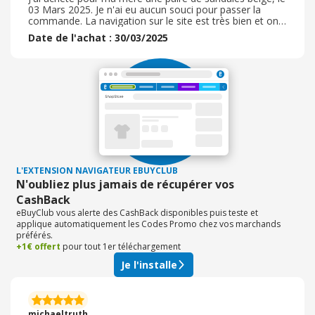
03 Mars 2025. Je n'ai eu aucun souci pour passer la
commande. La navigation sur le site est très bien et on
trouve très facilement les articles que l'on recherche. Je
Date de l'achat : 30/03/2025
bénéficiais d'un code de réduction par le biais d'une offre
courrier qui m'a permise de les avoir pour un prix de 29.
99 euros. Le délai de livraison a été respecté et le colis
très bien emballé. Je suis très satisfaite de mon achat.
Ma mère les trouve très confortables, très légères
comme des chaussons et à la bonne pointure. Je
recommande vraiment Vitrine Magique.
L'EXTENSION NAVIGATEUR EBUYCLUB
N'oubliez plus jamais de récupérer vos
CashBack
eBuyClub vous alerte des CashBack disponibles puis teste et
applique automatiquement les Codes Promo chez vos marchands
préférés.
+1€ offert
pour tout 1er téléchargement
Je l'installe
michaeltruth