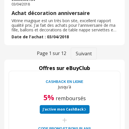
03/04/2018
Achat décoration anniversaire
Vitrine magique est un très bon site, excellent rapport
qualité prix. J'ai fait des achats pour l'anniversaire de ma
fille, ballons et decorations de table nappe serviettes etc
le colis est bien arrivé dans les délais annoncés.
Date de l'achat : 03/04/2018
Page
1
sur
12
Suivant
Offres sur eBuyClub
CASHBACK EN LIGNE
Jusqu'à
5%
remboursés
J'active mon CashBack
CODE PROMO ET BONS PLANS