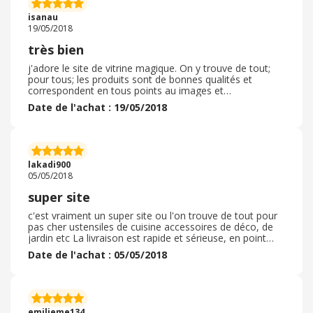
isanau
19/05/2018
très bien
j'adore le site de vitrine magique. On y trouve de tout;
pour tous; les produits sont de bonnes qualités et
correspondent en tous points au images et
commentaires intégrés dans les descriptions je
Date de l'achat : 19/05/2018
commande régulièrement
lakadi900
05/05/2018
super site
c'est vraiment un super site ou l'on trouve de tout pour
pas cher ustensiles de cuisine accessoires de déco, de
jardin etc La livraison est rapide et sérieuse, en point
relais ou à la maison. Je recommande ce site pour ceux
Date de l'achat : 05/05/2018
qui veulent faire de bonnes affaires !
emilieme134