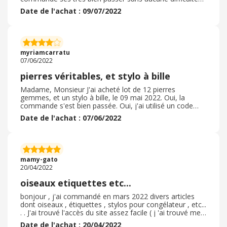
oui j'ai u un code promo dont j'ai pu en bénéficier le
Date de l'achat : 09/07/2022
délais de la livraison a était entre 3 et 5 jours l'emballage
a était très respecter sans accro et très satisfaite de
mon bouchon d'évier car je peux faire ma vaisselle s'en
problème je n'est u aucun besoin de retourner mon
article car j'en suis très content cela va me permettre de
myriamcarratu
réduire ma facture d'eau surtout avec le temps qui court
07/06/2022
cela est bien pratique merci a vitrine magique et a
eBuyClub
pierres véritables, et stylo à bille
Madame, Monsieur J'ai acheté lot de 12 pierres
gemmes, et un stylo à bille, le 09 mai 2022. Oui, la
commande s'est bien passée. Oui, j'ai utilisé un code
promo. Oui, le délai de livraison a été respecté. La
Date de l'achat : 07/06/2022
commande a été livrée au bout de 5 jours. Oui,
l'emballage était soigné. Les articles étaient conformes,
identique au site internet. Oui, les articles ont une belle
qualité, comme ce que je pensais. Non, je ne retournerai
pas ces articles, parce qu'ils sont beaux. Je suis une
mamy-gato
fidèle cliente chez vitrine magique Je vous remercie
20/04/2022
oiseaux etiquettes etc...
bonjour , j'ai commandé en mars 2022 divers articles
dont oiseaux , étiquettes , stylos pour congélateur , etc...
. . J'ai trouvé l'accès du site assez facile ( j 'ai trouvé mes
articles facilement) - la commande a été traitée
Date de l'achat : 20/04/2022