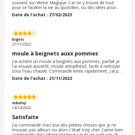
souvent sur Vitrine Magique. Car on y trouve de tout
pour se faciliter la vie au quotidien, ou des idées pour
faire des cadeaux utiles et originaux. Mais c'est aussi
Date de l'achat : 27/02/2023
sans se ruiner, surtout si on sait patienter jusqu'aux
soldes. Car je regarde systématiquement tous les
articles soldés ou en fin de séries, et je trouve
régulièrement des articles auxquels je n'aurais jamais
pensé. J'ai encore passé une commande le 8 / 2 / 2023,
bigotc
car j'ai encore trouvé de nouveaux articles. J'ai tout testé
21/11/2022
depuis, et tout est très utile et pratique. Je recommande
vraiment ce site. En plus, eBuyClub reverse un cashback,
moule à beignets auxx pommes
ce qui n'est pas négligeable non plus ! Merci.
J'ai acheté un moule à beignets aux pommes, parfait je
l'ai essayé aussitôt, moule antiadhésif, facile à nettoyer
sous l'eau chaude. Commande livrée rapidement, j'ai pu
avoir un code promotion en passant chez ebuyclub,
Date de l'achat : 21/11/2022
j'étais ravie. Délai de livraison correct. Je commande
souvent chez Vitrine Magique, je n'ai jamais rencontré
de problèmes. Je recommande vivement, on trouve des
articles qu'on ne voit pas en boutique. S'il y a des articles
à retourner, cela se passe toujours très bien, étiquette
mbalny
de retour jointe dans les colis.
14/10/2022
Satisfaite
J'ai commandé chez eux des petites choses que je ne
trouvais pas ailleurs ou alors c'était trop cher. J'aime bien
commandé chez Vitrine Magique car ils ne sont pas cher.