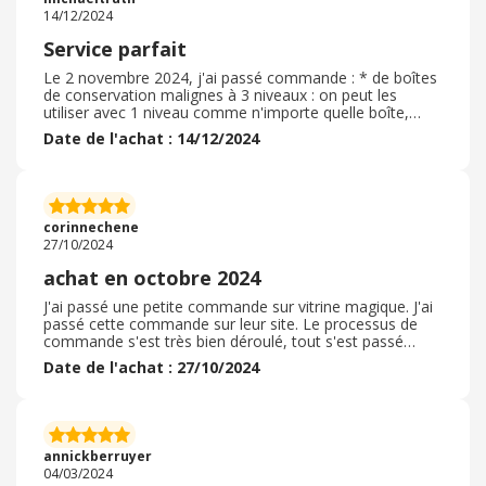
14/12/2024
Service parfait
Le 2 novembre 2024, j'ai passé commande : * de boîtes
de conservation malignes à 3 niveaux : on peut les
utiliser avec 1 niveau comme n'importe quelle boîte,
avec 2 niveaux ou 3 niveaux * d'un panier à linge pliable,
Date de l'achat : 14/12/2024
très pratique car il tient peu de place et à une bonne
contenance. Le processus de commande s'est bien
déroulé. Le délai de livraison a été respecté. Je n'ai pas
souvenir d'avoir eu un problème avec l'emballage. Je n'ai
pas eu à retourner les objets commandés et je les utilise
corinnechene
depuis 1 mois et demi avec bonheur.
27/10/2024
achat en octobre 2024
J'ai passé une petite commande sur vitrine magique. J'ai
passé cette commande sur leur site. Le processus de
commande s'est très bien déroulé, tout s'est passé
parfaitement. La livraison a été rapide, j'ai retrouvé mon
Date de l'achat : 27/10/2024
colis dans ma boite aux lettres. L'emballage était parfait,
les articles bien emballés. Rien à redire. J'avais
commandé plusieurs pinces en forme de chat pour
accrocher à des paquets entamés comme des petits
pains grillés afin qu'ils ne sèchent pas. J'ai aussi
annickberruyer
commandé des décorations à mettre dans mes plantes
04/03/2024
qui retiennent le soleil le jour et deviennent fluorescents