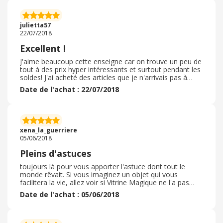
fermetures de nombreux dépôts de Colissimo, mais les
articles étaient parfaitement protégés. Une option rare
dont j'ai déjà profité plusieurs fois : la personalisation de
julietta57
petits articles qui font toujours beaucoup plaisir à offrir
22/07/2018
en cadeau. Dommage que les "frais de préparation"
soient un peu élevés, même s'ils sont compensés par
Excellent !
une offre de livraisongratuite.
J'aime beaucoup cette enseigne car on trouve un peu de
tout à des prix hyper intéressants et surtout pendant les
soldes! J'ai acheté des articles que je n'arrivais pas à
trouver ailleurs, Je recommande !
Date de l'achat : 22/07/2018
xena_la_guerriere
05/06/2018
Pleins d'astuces
toujours là pour vous apporter l'astuce dont tout le
monde rêvait. Si vous imaginez un objet qui vous
facilitera la vie, allez voir si Vitrine Magique ne l'a pas
déjà fait. C'est fou ce que l'on peut trouver dans leurs
Date de l'achat : 05/06/2018
petits catalogues.