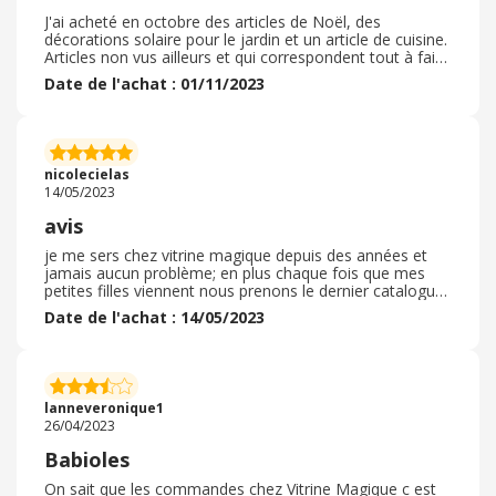
J'ai acheté en octobre des articles de Noël, des
décorations solaire pour le jardin et un article de cuisine.
Articles non vus ailleurs et qui correspondent tout à fait
à mon attente. Beaucoup de choix dans les articles
Date de l'achat : 01/11/2023
solaires et lampes superbes, originales et très
décoratives. La commande s'est bien déroulée sur
internet et la livraison en relais a été effectuée dans un
délai correct. Les marchandises sont arrivées intactes. Il
n'y a pas eu de retour. Je recommande Vitrine Magique
nicolecielas
pour son choix d'articles.
14/05/2023
avis
je me sers chez vitrine magique depuis des années et
jamais aucun problème; en plus chaque fois que mes
petites filles viennent nous prenons le dernier catalogue
reçu et elles trouvent toujours des petits gadgets et je
Date de l'achat : 14/05/2023
les commandes pour leur faire plaisir; c'est devenu un
rituel et comme il y a toujours des petits prix cela me
permet de les leur commander. la livraison arrive
toujours à la date annoncée; je continuerai à être une
fidèle cliente; ne changez rien. je n'ai jamais eu à
lanneveronique1
retourner aucun article car toutes mes commandes
26/04/2023
correspondaient aux objets commandésf
Babioles
On sait que les commandes chez Vitrine Magique c est