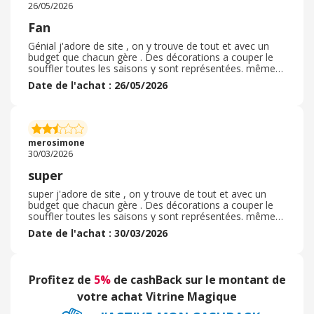
26/05/2026
Fan
Génial j'adore de site , on y trouve de tout et avec un
budget que chacun gère . Des décorations a couper le
souffler toutes les saisons y sont représentées. même
Pâques , décorations , chocolats , nappes . bref, je
Date de l'achat : 26/05/2026
recommande ce site. La livraison est conforme, bon des
fois en plusieurs colis mais un mail d'information est
toujours envoyé en temps et en heure. les articles de
bases pour certains pour d'autres très bien. EN tout cas
de nombreux catalogues sont envoyés et des mails de
merosimone
promotions seront vite dans vos boites .
30/03/2026
super
super j'adore de site , on y trouve de tout et avec un
budget que chacun gère . Des décorations a couper le
souffler toutes les saisons y sont représentées. même
Pâques , décorations , chocolats , nappes . bref, je
Date de l'achat : 30/03/2026
recommande ce site. La livraison est conforme, bon des
fois en plusieurs colis mais un mail d'information est
toujours envoyé en temps et en heure. les articles de
bases pour certains pour d'autres très bien. EN tout cas
Profitez de
5%
de cashBack sur le montant de
de nombreux catalogues sont envoyés et des mails de
promotions seront vite dans vos boites .
votre achat Vitrine Magique