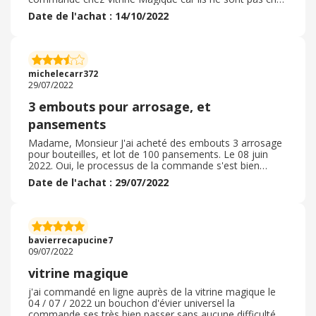
C'est ma deuxième commande chez eux. Tout c'est très
Date de l'achat : 14/10/2022
bien passé. Le délais de livraison en point relais a bien
été respecté, le colis n'était pas abimé. J'appréhendais la
livraison car en cadeau c'était une lampe de table ( le
socle est en bois et le fil de leds sous une cloche en
verre) , la première chose que j'ai regardé c'était ça.
michelecarr372
29/07/2022
3 embouts pour arrosage, et
pansements
Madame, Monsieur J'ai acheté des embouts 3 arrosage
pour bouteilles, et lot de 100 pansements. Le 08 juin
2022. Oui, le processus de la commande s'est bien
passé. Oui, j'ai utilisé un code promo. Oui, le délai de
Date de l'achat : 29/07/2022
livraison a été respecté. Ma commande a été livrée en 7
jours. Oui, l'emballage était correct, et soigné. Oui, les
articles achetés étaient conformes, et la qualité c'est ce
que je pensais, les articles ont une bonne qualité. Non,
je ne retournerai pas ma commande. Vitrine magique
bavierrecapucine7
ont des articles intéressants. Je vous remercie.
09/07/2022
vitrine magique
j'ai commandé en ligne auprès de la vitrine magique le
04 / 07 / 2022 un bouchon d'évier universel la
commande ses très bien passer sans aucune difficulté