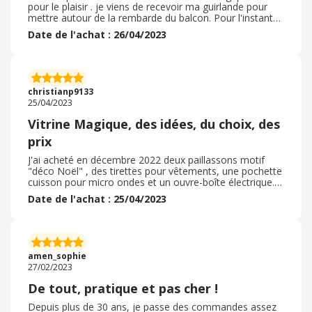
pour le plaisir . je viens de recevoir ma guirlande pour
mettre autour de la rembarde du balcon. Pour l'instant
elle fonctionne bien se recharge la journée au soleil et
Date de l'achat : 26/04/2023
éclaire environ 6h à7h dans la nuit c'est sympa.
Commande effectuée rapidement sur le site aucun souci
. Livraison en relay emballage correct Livraison sous 10
jours c 'est le délai chez vitrine magique. En tout cas je
suis ravie de ma guirlande de petites fleurs qui égaie
christianp9133
mes balconnières.
25/04/2023
Vitrine Magique, des idées, du choix, des
prix
J'ai acheté en décembre 2022 deux paillassons motif
"déco Noël" , des tirettes pour vêtements, une pochette
cuisson pour micro ondes et un ouvre-boîte électrique. Il
y avait un code promo que j'ai utilisé. Le délai de
Date de l'achat : 25/04/2023
livraison a été respecté, environ de 7 à 8 jours.
L'emballage du colis était suffisamment solide, et les
articles bien emballés. Les articles commandés étaient
tous conforme, de bonne qualité en général. Pas eu
besoin de retourner ma commande, tous les articles
amen_sophie
fonctionnaient bien ou était comme je l'espérais. Site qui
27/02/2023
vends beaucoup d'articles très intéressant, pour la
maison, le jardin, les loisirs, la cuisine,...à recommander.
De tout, pratique et pas cher !
Depuis plus de 30 ans, je passe des commandes assez