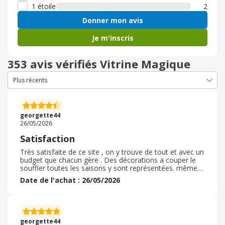
1 étoile
2
Donner mon avis
Je m'inscris
353 avis vérifiés Vitrine Magique
georgette44
26/05/2026
Satisfaction
Très satisfaite de ce site , on y trouve de tout et avec un
budget que chacun gère . Des décorations a couper le
souffler toutes les saisons y sont représentées. même
Pâques , décorations , chocolats , nappes . bref, je
Date de l'achat : 26/05/2026
recommande ce site. La livraison est conforme, bon des
fois en plusieurs colis mais un mail d'information est
toujours envoyé en temps et en heure. les articles de
bases pour certains pour d'autres très bien. EN tout cas
de nombreux catalogues sont envoyés et des mails de
georgette44
promotions seront vite dans vos boites .