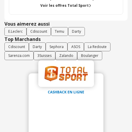
Voir les offres Total Sport
Vous aimerez aussi
E.Leclerc
Cdiscount
Temu
Darty
Top Marchands
Cdiscount
Darty
Sephora
ASOS
La Redoute
Sarenza.com
3Suisses
Zalando
Boulanger
CASHBACK EN LIGNE