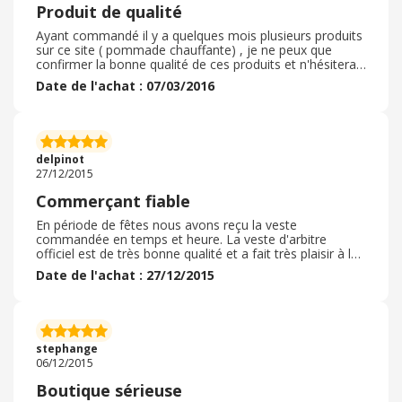
Produit de qualité
Ayant commandé il y a quelques mois plusieurs produits
sur ce site ( pommade chauffante) , je ne peux que
confirmer la bonne qualité de ces produits et n'hésiterait
pas à en recommander lorsque j'en aurai besoin.
Date de l'achat : 07/03/2016
delpinot
27/12/2015
Commerçant fiable
En période de fêtes nous avons reçu la veste
commandée en temps et heure. La veste d'arbitre
officiel est de très bonne qualité et a fait très plaisir à la
personne à qui nous l'avons offerte. Le prix était donc
Date de l'achat : 27/12/2015
correct pour la qualité et la livraison à domicile.
stephange
06/12/2015
Boutique sérieuse