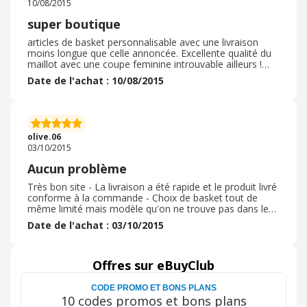
10/08/2015
super boutique
articles de basket personnalisable avec une livraison
moins longue que celle annoncée. Excellente qualité du
maillot avec une coupe feminine introuvable ailleurs !
seul bémol attention aux tailles : un même code taille ne
Date de l'achat : 10/08/2015
signifiant pas la meme chose selon les articles donc a
verifier article après article
olive.06
03/10/2015
Aucun problème
Très bon site - La livraison a été rapide et le produit livré
conforme à la commande - Choix de basket tout de
même limité mais modèle qu'on ne trouve pas dans les
grandes enseignes. A recommander... .
Date de l'achat : 03/10/2015
Offres sur eBuyClub
CODE PROMO ET BONS PLANS
10 codes promos et bons plans