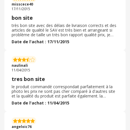
misscece40
17/11/2015
bon site
très bon site avec des délais de livraison corrects et des
articles de qualité le SAV est très bien et arrangeant si
problème de taille un très bon rapport qualité prix, je
n’hésiterais pas a recommander sur ce site
Date de l'achat : 17/11/2015
naulinali
11/04/2015
tres bon site
le produit commandé correspondait parfaitement à la
photo les prix ne sont pas cher comparé à d'autres site
et la qualité du produit est parfaite également. la
livraison est très rapide et le produit est bien protégé le
Date de l'achat : 11/04/2015
petit cadeau bonus etait tres bien
angeloic76