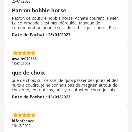
25/01/2023
de qualité tout a fait correct. Je ne suis pas déçue de ma
commande, et j'y reviendrai !
Patron hobbie horse
Patron de couture hobbie horse. Acheté courant janvier.
La commande s'est bien déroulée. Manque de
communication pour le suivi de l'article par contre. Pas
de code promo utilisé. Commande un peu longue a
Date de l'achat : 25/01/2023
arrivé à mon gout. Emballage parfait et solide pour bien
le protéger. Article conforme à ma commande et à mes
attentes. Juste explication en allemand, je n'ai pas vu en
commandant la langue mais je devrais m'en sortir
comme il s'agit d'un patron de couture. Très beau livret.
awalie070663
Il n'y a plus qu'à faire la réalisation
13/01/2023
que de choix
que de choix sur ce site. de quoi passer des jours et des
nuits a coudre. je ne connais pas de magasin autour de
chez moi, en tout cas, où il y a autant de choix. je suis
une débutante en couture et autodidacte et j y ai trouvé
Date de l'achat : 13/01/2023
de multiples inspirations et découvert un choix
formidables de matériaux des quantités de beautés d
imprimés , les fournitures , fils , galons et toutes les
choses nécessaires sont de très bonne qualité et de
belles couleurs qui s accordent avec tous les tissus et
hifenfrance
permettent toutes les réalisations.
19/12/2022