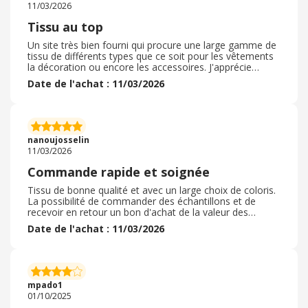
11/03/2026
Tissu au top
Un site très bien fourni qui procure une large gamme de
tissu de différents types que ce soit pour les vêtements
la décoration ou encore les accessoires. J'apprécie
pouvoir commander un échantillon afin de savoir quel
Date de l'achat : 11/03/2026
est le type de tissu et s'il correspond à ma recherche.
Nous avons en plus un vendredi pour rembourser les
frais de port qui pourraient être utilisé à la commande
suivante. Les tissus sont proposés avec plusieurs coloris
et la possibilité de les avoir tous sur la même fiche et
nanoujosselin
hyper intéressant.
11/03/2026
Commande rapide et soignée
Tissu de bonne qualité et avec un large choix de coloris.
La possibilité de commander des échantillons et de
recevoir en retour un bon d'achat de la valeur des
échantillons est un vrai plus pour savoir quel tissu
Date de l'achat : 11/03/2026
prendre. Les catégories sont très bien faites et on y
retrouve tout type de tissu. Les offres régulières sont
intéressantes et les prix sont de très bon rapport qualité-
prix. Peut-être que l'utilisation du site serait amené à
pouvoir être un tout petit peu plus fluide. Le moteur de
mpado1
recherche est vraiment très efficace.
01/10/2025