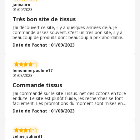
janisniro
01/09/2023
Très bon site de tissus
J'ai découvert ce site, il y a quelques années déjà. Je
commande assez souvent. C'est un très bon site, il y a
beaucoup de produits dont beaucoup à prix abordables,
ils proposent des promotions régulièrement. Le site
Date de l'achat : 01/09/2023
propose la livraison gratuite à partir d'un certain
montant. Les frais de livraison sont raisonnables
comparé à d'autres sites. Un service d'échantillons
gratuit est disponible. En cas de question, on obtient une
réponse rapidement. Les commandes sont emballées
lemonnierpauline17
soigneusement et rapidement. Je recommande ce site,
01/08/2023
ne changez rien.
Commande tissus
J'ai commandé sur le site Tissus. net des cotons en toile
enduite. Le site est plutôt fluide, les recherches se font
facilement. Les promotions du moment sont mises en
avant. J'ai eu recours à une promotion via le site
Date de l'achat : 01/08/2023
Ebuyclub ( remise d'environ 2€ sur ma cagnotte) . Le
délais de livraison a été respecté. Après validation de la
commande, il a fallu environ 72h pour que je sois livrée.
Colis déposé à la poste de mon quartier car j'étais
absente. Emballage tout a fait correcte. Tissus bien pliés,
celine_suhard1
étiquetés pour un bon repérage des références. . Tissu