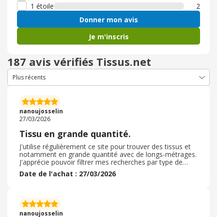
1 étoile
2
Donner mon avis
Je m'inscris
187 avis vérifiés Tissus.net
nanoujosselin
27/03/2026
Tissu en grande quantité.
J'utilise régulièrement ce site pour trouver des tissus et
notamment en grande quantité avec de longs-métrages.
J'apprécie pouvoir filtrer mes recherches par type de
tissu coloris et classer la pertinence par prix. On peut
Date de l'achat : 27/03/2026
aussi commander des échantillons ce qui nous permet
de savoir si ce tissu nous convient avant avec en plus la
possibilité de recevoir un bon d'achat à réutiliser sur sa
prochaine commande. J'ai acheté des tissus pour faire
des rideaux et j'ai trouvé ça très pratique d'avoir pu
nanoujosselin
recevoir un échantillon avant.