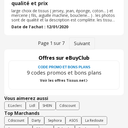
represente bienla réalité. Je n'ai pas eu besoin de
qualité et prix
retourner ma commande donc ne peut pas juger le
service et le retour de ma commande.
large choix de tissus ( jersey, jean, éponge, coton... ) et
mercerie ( fils, aiguille machine, bouclerie... ) . les photos
sont de qualité et la description est complète. les tissus
sont de super qualité pour des petits prix. sur chacun est
Date de l'achat : 12/01/2020
indiqué les conseils de lavage, repassage et entretien.
sur certains tissus, les tarifs sont dégressifs selon la
quantité. vente de coupons ou fin de rouleaux avec prix
promo, de quoi craquer sur un coup de coeurs ! la
Page
1
sur
7
Suivant
livraison est rapide et toujours soignée je recommande
vivement
Offres sur eBuyClub
CODE PROMO ET BONS PLANS
9 codes promos et bons plans
Voir les offres Tissus.net
Vous aimerez aussi
E.Leclerc
Lidl
SHEIN
Cdiscount
Top Marchands
Cdiscount
Darty
Sephora
ASOS
La Redoute