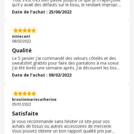
qu'il y avait des défauts sur le tissu, le rendant impropre
à l'utilisation. J'ai donc contacté le SAV par téléphone,
Date de l'achat : 25/06/2022
impossible et à deux reprises via le formulaire de
contact disponible sur le site marchand de tissus. net.
Deux confirmations de lecture mais aucune nouvelle de
ma demande à ce jour. Puis-je espérer une réponse un
jour ? Voir même le remplacement de la toile enduite ?
niniecant
Merci pour votre aide.
08/02/2022
Qualité
Le 5 janvier j'ai commandé des velours côtelés et des
sweatshirt grattés pour faire des pantalons à ma soeur.
J'ai été livrée une semaine après. J'ai découvert les tissus
en ouvrant le carton. J'avais un peu peur d'être déçue car
Date de l'achat : 08/02/2022
sur internet il est difficile de se rendre compte de la
qualité mais aussi de l'épaisseur ou du rendu du tissus.
J'ai été très agréablement surprise car c'était
exactement ce que je voulais. Le colis était en très bon
état et à l'intérieur tout était très bien plié et rangé. Je
broutinmariecatherine
suis toujours très satisfaite de ce site et de la qualité de
05/01/2022
ses tissus. Je recommande vivement.
Satisfaite
Je vous recommande sans hésiter ce site pour vos
achats de tissus ou autres accessoires de mercerie.
Vous pouvez obtenir un bon rapport qualité prix par