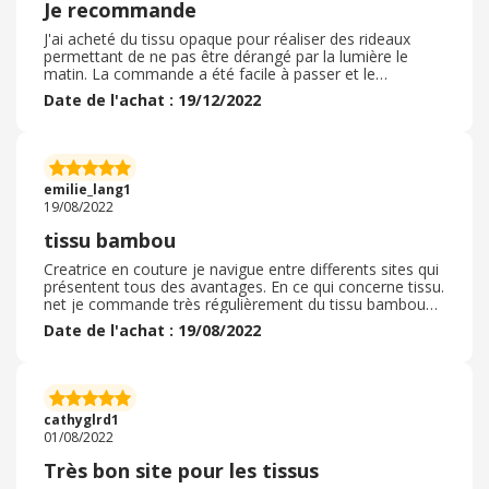
Je recommande
J'ai acheté du tissu opaque pour réaliser des rideaux
permettant de ne pas être dérangé par la lumière le
matin. La commande a été facile à passer et le
processus rapide et rassurant. Les délais de livraison
Date de l'achat : 19/12/2022
proposés ont été respectés et j'ai récupéré ma
commande sans difficulté en point relais. A la réception
le tissu commandé correspondait parfaitement à ce que
j'attendais. Bien emballés et en parfait état. C'est un site
que je ne connaissait pas mais sur lequel je retournerais
emilie_lang1
si j'ai d'autres produits du même type à acheter.
19/08/2022
tissu bambou
Creatrice en couture je navigue entre differents sites qui
présentent tous des avantages. En ce qui concerne tissu.
net je commande très régulièrement du tissu bambou
que je trouve imbattable au niveau de la qualité! J'en ai
Date de l'achat : 19/08/2022
commandé de nombreuses fois sur d'autres sites et je
n'ai jamais retrouvé la qualité, la douceur, l'épaisseur de
celui ci. Les frais de ports sont assez élevés, mieux vaut
commander quand il y a une promotion ( ce qui revient
assez régulièrement) Avec e cashback en plus c'est
cathyglrd1
toujours très interessant, je recommande
01/08/2022
Très bon site pour les tissus