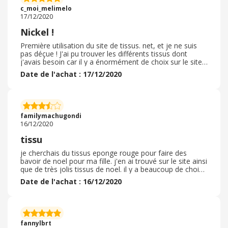
du tissu est vraiment très bonne. L'emballage était très
c_moi_melimelo
bien est en parfait état.
17/12/2020
Nickel !
Première utilisation du site de tissus. net, et je ne suis
pas déçue ! J'ai pu trouver les différents tissus dont
j'avais besoin car il y a énormément de choix sur le site,
et à des prix vraiment très corrects, et j'ai même pu
Date de l'achat : 17/12/2020
bénéficier des frais de ports offerts, ainsi que d'un code
promo proposé à toute personne passant sa première
commande et s'étant abonnée à la newsletter ! Donc
pourquoi hésiter. Les tissus sont de bonnes qualités, et
l'envoi a été rapide et soigné, emballage très correct,
familymachugondi
produits conformes à leurs descriptions.
16/12/2020
tissu
je cherchais du tissus eponge rouge pour faire des
bavoir de noel pour ma fille. j'en ai trouvé sur le site ainsi
que de très jolis tissus de noel. il y a beaucoup de choix.
le métrage est bien détaillé et on peut commander la
Date de l'achat : 16/12/2020
longueur de tissus désirée. ce qui est un peu dommage,
c'est le temps de livraison. j'ai commandé un dimanche
et je l'ai reçu 10 jours plus tard. il faut donc prévoir ce
temps lors de la commande. la livraison se fait par l'aide
d'un transporteur avec un suivi sur internet.
fannylbrt