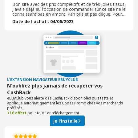
Bon site avec des prix compétitifs et de très jolies tissus.
J'avais déjà eu l'occasion de commander sur ce site ne le
connaissant pas en amont. Pari pris et pas déçue. Pour
cette nouvelle commande il s'agit d'un tissu qui sera
Date de l'achat : 04/06/2023
utilisé pour un cadeau. La commande se fait très
facilement, la confirmation de commande se fait par
mail et la livraison est assez rapide en moins d'une
semaine. Les tissus sont de bonnes qualité. Je
recommande le site de tissus. net sans problème et
n'hésiterai pas recommander
L'EXTENSION NAVIGATEUR EBUYCLUB
N'oubliez plus jamais de récupérer vos
CashBack
eBuyClub vous alerte des CashBack disponibles puis teste et
applique automatiquement les Codes Promo chez vos marchands
préférés.
+1€ offert
pour tout 1er téléchargement
Je l'installe