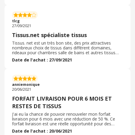
le pour gratuit pendant 6 mois est extrement pratique
dés 20E de commande le port est gratuit. c'est parfais
pourla couturière que je suis . ainsi on n'est pas obligée
de faire de grosse commandes pour ne pas payer le
tlcg
transport. JE RECOMMANDE
27/09/2021
Tissus.net spécialiste tissus
Tissus. net est un très bon site, des prix attractives
nombreux choix de tissus dans différent domaines,
rideaux pour chambres salle de bains et autres tissus
pour fabriquer éventuellement des habits pour enfants,
Date de l'achat : 27/09/2021
adultes pour femmes et hommes avec de nombreuses
promotions. Vous trouver aussi de la mercerie (
boutons, fermetures éclair, kit couture ) ainsi que du
bricolage ( colles de bricolage, pistolets a colle , papier
bricolage) . Ils vendent aussi du tissus bio Livraison
anniemonique
rapide, et emballage correct . Site a conseiller
20/06/2021
FORFAIT LIVRAISON POUR 6 MOIS ET
RESTES DE TISSUS
J'ai eu la chance de pouvoir renouveler mon forfait
livraison pour 6 mois avec une réduction de 50 %. Ce
forfait livraison est une réelle opportunité pour des
petites commandes comportant des choix multiples
Date de l'achat : 20/06/2021
pour mes clients ; il s'agit très souvent de petites