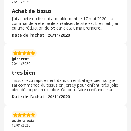
26/11/2020
Achat de tissus
J'ai acheté du tissu d'ameublement le 17 mai 2020. La
commande a été facile à réaliser, le site est bien fait. J'ai
eu une réduction de 5€ car c'était ma première
commande sur ce site. Le délai de livraison indiqué était
Date de l'achat : 26/11/2020
de 17 à 20 jours ouvrés. Ce délai a été respecté puisque
la commande a été expédiée le 2 juin et j'ai été livrée 2
jours après. L'emballage était correct. Le tissus est
parfaitement conforme, les dimensions commandées
sont respectées. Le tissus est bien épais et va me
jpicherot
permettre de réaliser mon projet. Bonne expérience sur
20/11/2020
ce site, je vais certainement recommander un autre
tissus pour un autre projet d'ameublement !
tres bien
Tissus reçu rapidement dans un emballage bien soigné.
J'ai commandé du tissus en jersey pour enfant, très jolie
bien découpé en octobre. On peut faire confiance sur
tissus. net sans soucis. C'est conforme à mes attentes,
Date de l'achat : 20/11/2020
la commande en un seul envoi. Je n'ai pas eu de code
promotion sur mes articles mais je me suis inscrite à la
newsletter, on ne sait jamais. Je recommencerai
prochainement. La livraison une semaine et demi
environ. La qualité du tissus correspond bien à al photo
astieralexia
du site. Ce n'est aps évident sur une photo pour les
12/01/2020
débutante comme moi de voir le tissus mais cela