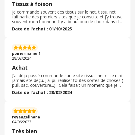
Tissus à foison
Je commande souvent des tissus sur le net, tissu. net
fait partie des premiers sites que je consulte et j’y trouve
souvent mon bonheur. Il y a beaucoup de choix dans de
nombreuses matières et couleurs ainsi que toute la
Date de l'achat : 01/10/2025
mercerie nécessaire pour réaliser son projet. Le site est
facile d’accès, la commande est aisée tout comme le
paiement. Pas de surprise pour la livraison, les colis sont
bien emballés. Sur ce site finalement nous n’avons que
l’embarras du choix mais c’est la partie que l’on préfère.
poiriermanon1
28/02/2024
Achat
J'ai déjà passé commande sur le site tissus. net et je n'ai
jamais été déçu. J'ai pu réaliser toutes sortes de choses (
pull, sac, couverture...) . Cela faisait un moment que je
n'avais pas acheté de tissus alors quand j'ai voulu m'y
Date de l'achat : 28/02/2024
remettre j'ai commencé par regarder sur le site. J'ai
trouvé un tissus pour lequel j'ai eu un coup de cœur et à
la réception je n'ai pas été déçu. De plus le fait d'avoir dj
cashback m'incite à commencer sur le site. Petit point
noir pour moi c'est le prix des frais de port.
reyangelinana
04/06/2023
Très bien