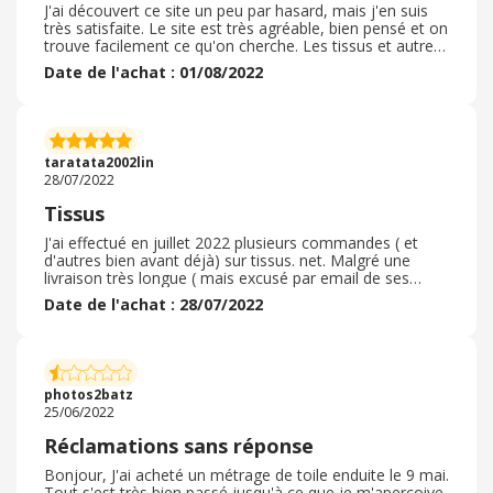
J'ai découvert ce site un peu par hasard, mais j'en suis
très satisfaite. Le site est très agréable, bien pensé et on
trouve facilement ce qu'on cherche. Les tissus et autres
articles de mercerie sont envoyés rapidement, ils sont
Date de l'achat : 01/08/2022
coupés proprement et bien emballés. Je n'ai rien à redire
sur la qualité ni sur le prix qui sont bien en adéquation
l'un avec l'autre ! Le site propose en outre une offre très
variée de tissus, il y en a pour tous les goûts, de quoi
satisfaire la créativité de chacun.
taratata2002lin
28/07/2022
Tissus
J'ai effectué en juillet 2022 plusieurs commandes ( et
d'autres bien avant déjà) sur tissus. net. Malgré une
livraison très longue ( mais excusé par email de ses
retards avec bon de réduction) , la qualité du tissus est
Date de l'achat : 28/07/2022
bonne. J'ai reçue la première des livraisons et j'en suis
très satisfaite. Nous pouvons aussi commander des
échantillons, c'est très utile pour de prochains achats. Le
site est très agréable et facile d'accès. J'aime quand on
peut voir des mannequins qui porte des vêtements avec
photos2batz
les habits finis. Merci, je recommande ce site à mon
25/06/2022
entourage.
Réclamations sans réponse
Bonjour, J'ai acheté un métrage de toile enduite le 9 mai.
Tout s'est très bien passé jusqu'à ce que je m'aperçoive