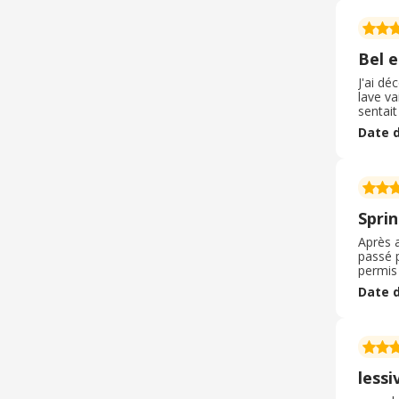
Bel e
J'ai dé
lave va
sentai
abonnem
Date d
emball
Spri
Après 
passé p
permis
command
Date d
market
lessi