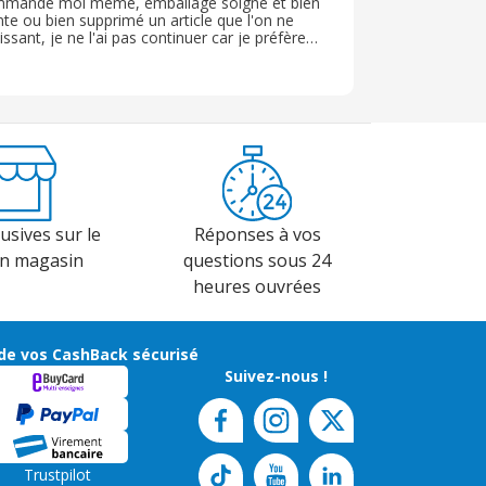
commande moi même, emballage soigné et bien
te ou bien supprimé un article que l'on ne
ssant, je ne l'ai pas continuer car je préfère
 correcte pour le prix La livraison n'a pas mis
usives sur le
Réponses à vos
en magasin
questions sous 24
heures ouvrées
de vos CashBack sécurisé
Suivez-nous !
Trustpilot