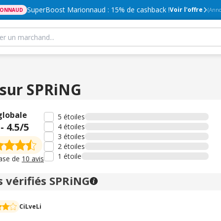
SuperBoost Marionnaud : 15% de cashback !
Voir l'offre
IONNAUD
(Anno
 sur SPRiNG
globale
5 étoiles
-
4.5
/5
4 étoiles
3 étoiles
2 étoiles
1 étoile
base de
10 avis
s vérifiés SPRiNG
CiLveLi