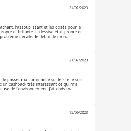
24/07/2023
étachant, l'assouplissant et les dosés pour le
 propre et brillante. La lessive était propre et
n problème decaller le début de mon
rton, pas un colis ( moins de carton) . Les
nde.
21/07/2023
t de passer ma commande sur le site je suis
vec un cashback très intéressant ce qui m'a
euse de l'environnement. J'attends ma
t si c'est conforme avec la publicité et
15/06/2023