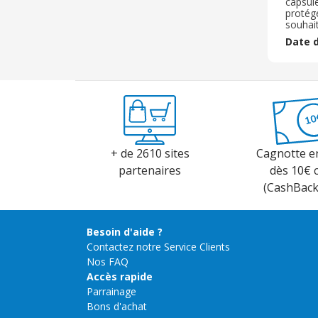
capsul
protégé
souhait
en liqu
Date d
longte
+ de 2610 sites
Cagnotte e
partenaires
dès 10€ 
(CashBac
Besoin d'aide ?
Contactez notre Service Clients
Nos FAQ
Accès rapide
Parrainage
Bons d'achat