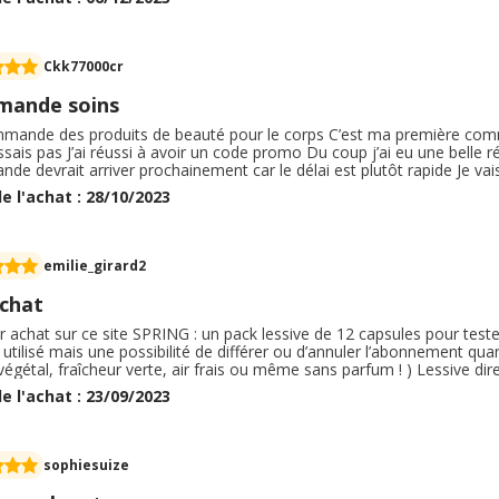
le, capsule lave vaisselle... ) . Vraiment très satisfaite d avoir fait ce cho
Ckk77000cr
ande soins
ommande des produits de beauté pour le corps C’est ma première com
sais pas J’ai réussi à avoir un code promo Du coup j’ai eu une belle ré
e devrait arriver prochainement car le délai est plutôt rapide Je vais
aiment être plus ecolo car t’as le nom de jeter des bouteilles Et ces s
e l'achat : 28/10/2023
 recevoir tout ça
emilie_girard2
achat
r achat sur ce site SPRING : un pack lessive de 12 capsules pour tes
utilisé mais une possibilité de différer ou d’annuler l’abonnement qu
égétal, fraîcheur verte, air frais ou même sans parfum ! ) Lessive dir
te sans plastique. Plus besoin de se noter de racheter de la lessive
e l'achat : 23/09/2023
ve pour la planète !
sophiesuize