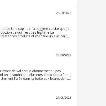
ix.
28/10/2023
mande Une copine m’a suggéré ce site que je
duction ce qui n’est pas légitime La
 tester ces produits et me faire un avis car je
avons solides vont durer dans le temps J’ai
23/09/2023
ter avant de valider un abonnement… pas
and on le souhaite… Plusieurs choix de parfum (
ectement livrée dans la boîte aux lettres dans
, SPRING s’en occupe pour nous… une très belle
27/08/2023