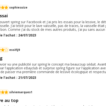
sophiesuize
ssai
couvert spring sur Facebook et j'ai pris les essais pour la lessive, le d
isselle. J'ai testé pour le lave vaisselle, pas de traces, la vaisselle était
t bon. Comme j'ai du stock de mes autres produits, j'ai pu sans aucu
ent à un mois. Les produits sont livrés dans une simple enveloppe ca
e l'achat : 24/07/2023
ages de chaque produits sont sécurisés pour les enfants. Je recomma
essifij9
ng
avoir vu une publicité sur spring le concept ma beaucoup séduit. Avan
ar l'application eBayclub et surprise spring figure sur l'application a
 de passer ma première commande de lessive écologique et respectu
e passée le 11 juillet avec impatiences pour voir la qualité et surtou
e l'achat : 21/07/2023
ing autour de ce nouveau produit.
silviemarques1
ve au top