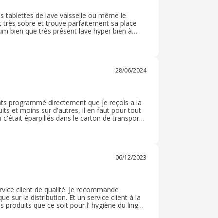
les tablettes de lave vaisselle ou même le
 est très sobre et trouve parfaitement sa place
fum bien que très présent lave hyper bien à
 sur du blanc alors j’espère qu’il sera à la
28/06/2024
ats programmé directement que je reçois a la
ts et moins sur d'autres, il en faut pour tout
ci c'était éparpillés dans le carton de transport
blème aussitôt. Je recommande leurs produits
06/12/2023
ervice client de qualité. Je recommande
e sur la distribution. Et un service client à la
 produits que ce soit pour l' hygiène du linge (
urfaces, spray salle de bain, lave vitre, liquide