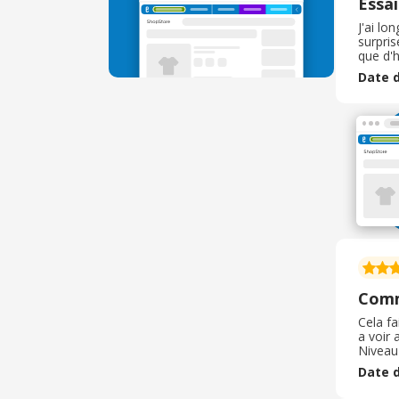
Essai
J'ai lo
surpris
que d'h
égaleme
Date d
déchet
Com
Cela fa
a voir 
Niveau
c'est 
Date d
ma puce