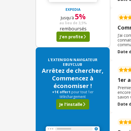
vaissel
EXPEDIA
5%
Jusqu'à
au lieu de
3,5%
Comm
remboursés
J’ai c
J'en profite
connais
command
veux vr
Date d
hâte de
L'EXTENSION NAVIGATEUR
EBUYCLUB
Arrêtez de chercher,
Commencez à
1er 
économiser !
Premie
+1€ offert
pour tout 1er
encore 
téléchargement
savon v
une boî
Date d
Je l'installe
initiati