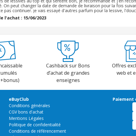
es de lessives au top et qui sentent bon, je recommande et j'en re
. On peut changer la date de demande de livraison pour la fois suivan
e pas continuer. je vais essayé d'autres parfum pour la lessive, l'douci
ide, là c'est en poudre, les lingettes ne sont pas chère et la lessive est
e l'achat : 15/06/2023
mps à arriver
ncaissable
Cashback sur Bons
Offres excl
cumulés
d’achat de grandes
web et 
k+bonus)
enseignes
eBuyClub
Paiement 
Conditions générales
CGV bons d'achat
Mentions Légales
Politique de confidentialité
Conditions de référencement