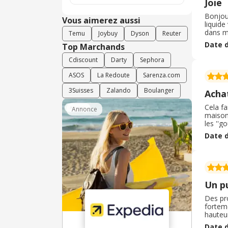
Joie
Bonjour
Vous aimerez aussi
liquide
dans ma
Temu
Joybuy
Dyson
Reuter
basse t
Date d
Top Marchands
hauteur
Cdiscount
Darty
Sephora
ASOS
La Redoute
Sarenza.com
3Suisses
Zalando
Boulanger
Acha
Cela f
Annonce
maison 
les ''g
mais j'
Date d
sans s
Un p
Des pro
forteme
hauteur
lessive
Date d