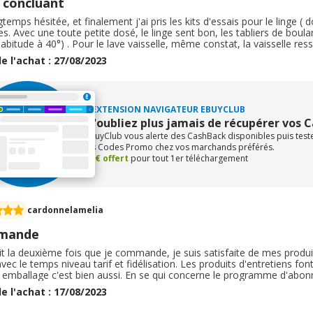
 concluant
ngtemps hésitée, et finalement j'ai pris les kits d'essais pour le linge
es. Avec une toute petite dosé, le linge sent bon, les tabliers de boul
abitude à 40°) . Pour le lave vaisselle, même constat, la vaisselle resso
nt pour le détachant ling et l'assouplissant. Petits conditionnements
e l'achat : 27/08/2023
s à recycler. Je recommande.
L'EXTENSION NAVIGATEUR EBUYCLUB
N'oubliez plus jamais de récupérer vos 
eBuyClub vous alerte des CashBack disponibles puis tes
les Codes Promo chez vos marchands préférés.
+1€ offert
pour tout 1er téléchargement
cardonnelamelia
mande
it la deuxième fois que je commande, je suis satisfaite de mes produi
avec le temps niveau tarif et fidélisation. Les produits d'entretiens font 
 emballage c'est bien aussi. En se qui concerne le programme d'abon
toujours moins de choses à penser , je fais déjà se programme d'abon
e l'achat : 17/08/2023
 et c'est un tracas du quotidien en moins. ?