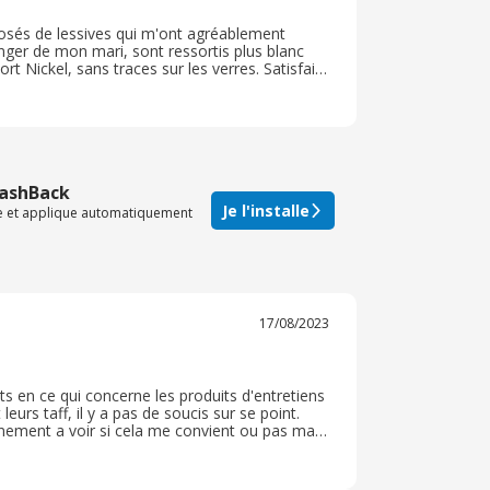
 ( dosés de lessives qui m'ont agréablement
anger de mon mari, sont ressortis plus blanc
rt Nickel, sans traces sur les verres. Satisfaite
, ne prenant pas de place et très peu de
CashBack
Je l'installe
te et applique automatiquement
17/08/2023
ts en ce qui concerne les produits d'entretiens
leurs taff, il y a pas de soucis sur se point.
nement a voir si cela me convient ou pas mais
nement sur un autre site pour les couches de