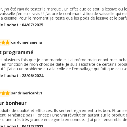
, j’ai été ravi de tester la marque . En effet que ce soit la lessive ou 
 vaisselle j’en suis ravis ! ! J’adore le contenant à liquide vaisselle qui
 cuisine! Pour le moment j’ai testé que les pods de lessive et le par
empérature et c’est ce qui m’a plu. Aujourd’hui je teste un autre parfum
e l'achat : 04/07/2025
 ? ? Merci spring
cardonnelamelia
t programmé
ais plusieurs fois que je commande et j'ai même maintenant mes ach
en fonction de mon choix de date. Je suis satisfaite de certains produi
out''. J'ai eu un problème du a la colle de l'emballage qui fait que celui-
ai signalé le problème et le site a était très réactif et a réglé le pro
e l'achat : 28/06/2024
oucis
sandrinericard51
ur bonheur
duits de qualité et efficaces. Ils sentent également très bon. Et un s
nt. N'hésitez pas ! Foncez ! Une vrai révolution autant sur le produit qu
 d une très très grande enseigne bien connue... J ai pris l ensemble des
 et adoucissant ) que ceux pour l' hygiène de la maison ( spray toutes s
e l'achat : 06/12/2023