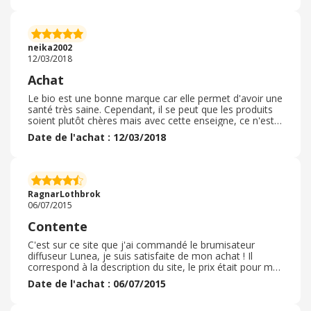
J'ai acheté des plaques de cuisson Bosch à un prix très
intéressant en juin. La livraison a été effectuée 3 jours
plus tard en magasin Darty. C'est très pratique et
rassurant ( pour vérifier le colis et la marchandise
neika2002
directement sur place) . Je suis donc plus que satisfait de
12/03/2018
ma commande auprès de ce marchand que je
recommande. Les produits sont bien placés,
Achat
généralement sur des modèles un peu anciens ( mais du
coup, on peut vérifier le La livraison c'est faite en temps
Le bio est une bonne marque car elle permet d'avoir une
et en heures chez leur partenaire, avec une personnes
santé très saine. Cependant, il se peut que les produits
très agréable qui m'as aider a charger le frigidaire dans
soient plutôt chères mais avec cette enseigne, ce n'est
plus du tout le même cas alors, c'est pourquoi je vous le
Date de l'achat : 12/03/2018
recommande.
RagnarLothbrok
06/07/2015
Contente
C'est sur ce site que j'ai commandé le brumisateur
diffuseur Lunea, je suis satisfaite de mon achat ! Il
correspond à la description du site, le prix était pour moi
tout à fait abordables. La livraison s'est bien passée, pas
Date de l'achat : 06/07/2015
cher et rapide dans un colis bien protégé !