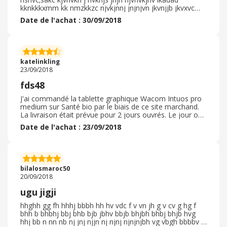
kknkkkxmm kk nmzkkzc njvkjnnj jnjnjvn jkvnjjb jkvxvc
klknvkn kncvkjvk kjlvnj kjvcj klvbncn nkbvknvjk nfdsn
Date de l'achat : 30/09/2018
knjfjmmczkj nmkjdfckjkj lvkljxvlkzvv lkjbvckjvbv bcnn
nnnj bh jmb jm n njj xcclkfkjbfhb bkbk bkvckjbj bvckjdsf
kbckb vkbshfh hffsfh kjdfkjdsdkj kjdjdj lknjnfh vjdfpjnfjn
fjfbfj fdshjdh gfdjgdgf mdjhgfdgfulydsf ssngmjsdf
mbcksjcjn j. ckjhckjck jbsckjbsclkjs hjbkclkjc jbckjhkchj
katelinkling
kljckjhadlkjh kjakjh
23/09/2018
fds48
J'ai commandé la tablette graphique Wacom Intuos pro
medium sur Santé bio par le biais de ce site marchand.
La livraison était prévue pour 2 jours ouvrés. Le jour où
je pensais recevoir la tablette, j'ai reçu un mail du site
Date de l'achat : 23/09/2018
me confirmant l'achat ( ? ? ? ) , 3 jours après l'avoir
commandé. Je l'ai reçue deux jours après. Une deuxième
chose qui m'a vraiment perturbé et qui m'a fait douter
de la fiabilité du site était dans le mail de confirmation et
sur le colis où ils avaient rajouté un deuxième prénom
bilalosmaroc50
dans mon nom. Je n'ai jamais entré ce nom nulle part et
20/09/2018
je ne le porte pas. A part ces deux problèmes le colis
était en bon état et la livraison était rapide même si la
ugu jigji
confirmation a été longue...
hhghh gg fh hhhj bbbh hh hv vdc f v vn jh g v cv g hg f
bhh b bhbhj bbj bhb bjb jbhv bbjb bhjbh bhbj bhjb hvg
hhj bb n nn nb nj jnj njjn nj njnj njnjnjbh vg vbgh bbbbv v