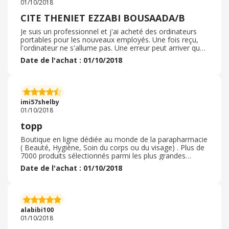
01/10/2018
CITE THENIET EZZABI BOUSAADA/B
Je suis un professionnel et j'ai acheté des ordinateurs
portables pour les nouveaux employés. Une fois reçu,
l'ordinateur ne s'allume pas. Une erreur peut arriver que
ce ne soit pas la fin du monde. J'ai donc appelé Dell pour
Date de l'achat : 01/10/2018
envoyer un nouveau message électronique, sachant que
j'étais dans un groupe de garantie et d'assistance…
Après plusieurs heures au téléphone, ils ont accepté
d'échanger l'appareil dans les 3 semaines: Ce processus
durera entre deux semaines et un maximum de 3
imi57shelby
semaines au cours desquelles vous recevrez une
01/10/2018
estimation de 0 euro pour valider l'échange de votre
appareil et un véritable support technique ( DELL) et ne
topp
souhaiterez évidemment pas annuler la commande. Je
dois donc acheter un nouvel ordinateur. Merci Dell!
Boutique en ligne dédiée au monde de la parapharmacie
( Beauté, Hygiène, Soin du corps ou du visage) . Plus de
7000 produits sélectionnés parmi les plus grandes
marques de la cosmétique : acide Hyaluronique d'Idune,
Date de l'achat : 01/10/2018
les crèmes anti-ride Restylane ou Surgidermmais aussi
des grandes marques telles que les chaussures
allemandes School. livraison très rapide et soignée.
LIVRAISON RAPIDE ET FIABLE INFORMEE PAR SMS DE
L ARRIVEE A LA POSTE;très bon dialogue, rapide et le
alabibi100
petit cadeau est beaucoup apprécié.
01/10/2018