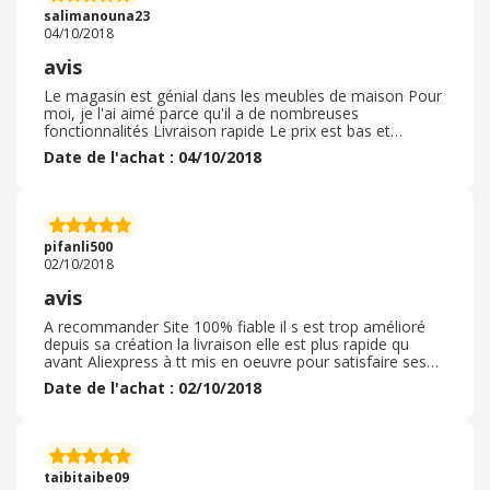
salimanouna23
04/10/2018
avis
Le magasin est génial dans les meubles de maison Pour
moi, je l'ai aimé parce qu'il a de nombreuses
fonctionnalités Livraison rapide Le prix est bas et
convenable, je vous conseille d'y entrer et de l'acheter et
Date de l'achat : 04/10/2018
bonne chance à tous car vous ne le regretterez pas Tout
est adapté à tout le monde Et n'oubliez pas qu'il y a de
bonnes personnes qui possèdent la livraison J'ai été
impressionné et j'espère que vous l'aimez tous et bonne
contuni tout léqpe de ce magazan :) :) :) :) :) :) :) :) :) :) :) .
pifanli500
02/10/2018
avis
A recommander Site 100% fiable il s est trop amélioré
depuis sa création la livraison elle est plus rapide qu
avant Aliexpress à tt mis en oeuvre pour satisfaire ses
clients , les vendeurs tiers sont notés et contrôlés en cas
Date de l'achat : 02/10/2018
de non réception de l'article vous pouvez déclarer le non
réception de l'article et vous pouvez être remboursés .
Les colis sont bien emballés conforme à la description ,
la qualité est au top et les prix sont abordables . On
trouve tous sur aliexpress même les nouvelles
taibitaibe09
tendances à prix discount je recommande