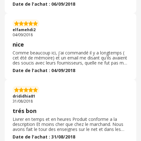
pour des produits de rasage et de parfum -Contient des
Date de l'achat : 06/09/2018
marques diverses et fortes - produit est acheté Huile de
Citrouille Bio - 90 gélules - 500 mg -Le produit était bon
et efficace - Le produit est arrivé intact -Le produit est
arrivé à l'heure convenue -Sa membrane était bonne je
suis heureux de traiter avec ce site -Je continuerai à
elfamehdi2
acheter de lui
04/09/2018
nice
Comme beaucoup ici, j'ai commandé il y a longtemps (
cet été de mémoire) et un email me disant qu'ils avaient
des soucis avec leurs fournisseurs, quelle ne fut pas ma
surprise en voyant un email m'annonçant que mon colis
Date de l'achat : 04/09/2018
était parti! Maintenant, j'attend de voir les produits et la
qualité mais les prix étaient interessant! ( 28€ fdpc pour
2 paires de chaussures d'une valleur de plus de 150€
chacunes =) ) Donc je ne pense pas recommander sur
ce site! Comme beaucoup ici, j'ai commandé il y a
drididhia81
longtemps ( cet été de mémoire) et un email me disant
31/08/2018
qu'ils avaient des soucis avec leurs fournisseurs, quelle
ne fut pas ma surprise en voyant un email m'annonçant
trés bon
que mon colis était parti! Maintenant, j'attend de voir les
produits et la qualité mais les prix étaient interessant! (
Livrer en temps et en heures Produit conforme a la
28€ fdpc pour 2 paires de chaussures d'une valleur de
description Et moins cher que chez le marchand. Nous
plus de 150€ chacunes =) ) Donc j
avons fait le tour des enseignes sur le net et dans les
villes voisines, mistergooddeal proposer l'article que
Date de l'achat : 31/08/2018
nous recherchions avec une grosse différence de prix.