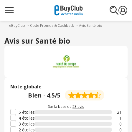
eBuyClub
Code Promos & Cashback
Avis Santé bio
Avis sur Santé bio
Note globale
Bien
-
4.5
/5
Sur la base de
23 avis
5 étoiles
21
4 étoiles
1
3 étoiles
0
2 étoiles
0