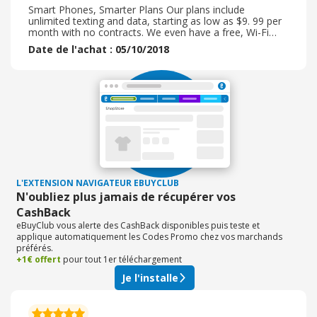
Smart Phones, Smarter Plans Our plans include
unlimited texting and data, starting as low as $9. 99 per
month with no contracts. We even have a free, Wi-Fi
only version of TextNow, available for download on
Date de l'achat : 05/10/2018
your existing device. SHOP PHONES & PLANS We've
developed technology to save you money Our
technology uses a hybrid of Wi-Fi + cellular for texting
and calling. This means we can offer you low-cost plans
with affordable, name-brand smartphones. Smart
Phones, Smarter Plans Our plans include unlimited
texting and data, starting as low as $9. 99 per month
with no contracts. We even have a free, Wi-Fi only
version of TextNow, available for download on your
existing device. SHOP PHONES & PLANS Smart Phones,
Smarter Plans Our plans include unlimited texting and
data, starting as low as $9. 99 per month with no
L'EXTENSION NAVIGATEUR EBUYCLUB
contracts. We even have a free, Wi-Fi only version of
N'oubliez plus jamais de récupérer vos
TextNow, available for download on your existing
CashBack
device.
eBuyClub vous alerte des CashBack disponibles puis teste et
applique automatiquement les Codes Promo chez vos marchands
préférés.
+1€ offert
pour tout 1er téléchargement
Je l'installe