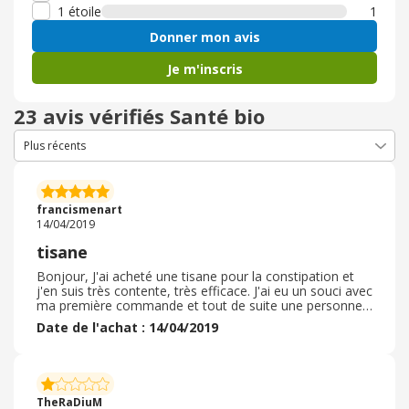
1 étoile
1
Donner mon avis
Je m'inscris
23 avis vérifiés Santé bio
francismenart
14/04/2019
tisane
Bonjour, J'ai acheté une tisane pour la constipation et
j'en suis très contente, très efficace. J'ai eu un souci avec
ma première commande et tout de suite une personne
m'a rappelé pour m'aider vraiment satisfaite de ce
Date de l'achat : 14/04/2019
service, c'est rare. La livraison a été très rapide, colis
super bien emballé aucun souci. L’article commandé
était conforme a la livraison et en plus il y avait un petit
cadeau, agréable surprise. Je recommanderai avec grand
plaisir sur ce site, au vu des articles divers et efficaces
TheRaDiuM
que l'on peut y trouver et la facilité de commande même