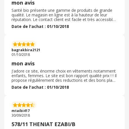
mon avis
Santé bio présente une gamme de produits de grande
qualité. Le magasin en ligne est à la hauteur de leur
réputation. Le contact client est facile et très accessible.
Je ne regrette absolument pas mon achat. Que des
Date de l'achat : 01/10/2018
qualités pour mon achat de poches d'aspirateur Les
poches de marque moins cher que les copies . La qualité
associée . Les frais de ports gratuit La rapidité de la
livraison Le site facile Bref la prochaine fois , j'y reviens .
ivraison très rapide par transporteur, je n'ai jamais été
bagrakbira2121
déçue par Santé bio, le service après-vente est très
01/10/2018
efficace. De plus le site est agréable à visiter et les
produits toujours disponibles. Au top
mon avis
J'adore ce site, énorme choix en vêtements notamment
enfants, femmes. Le site est bon rapport qualité prix ! ! Il
propose régulièrement des reductions et des bons plans
pendant les soldes! ! La livraison est rapide en relais colis
Date de l'achat : 01/10/2018
et souvent gratuite par un code réduction ! Les retours
sont faciles et gratuit en relais. La redoute permet
d'habiller les enfants et adultes avec des articles de
marques à des prix intéressants. Il propose également
du mobilier pour la maison, les extérieurs. Je
mtaibi417
recommande vivement ce site.
30/09/2018
578/11 THENIAT EZABI/B