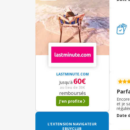
Réserv
à me fa
une pr
bien pl
LASTMINUTE.COM
60€
Jusqu'à
au lieu de
30€
Parfa
remboursés
Encore
J'en profite
et je s
réguliè
est trè
Date d
en plus
L'EXTENSION NAVIGATEUR
EBUYCLUB