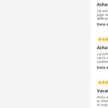
Achat
J'ai ac
pays av
différe
de la r
Date d
J'ai bé
Acha
J ai ac
car le
seuleme
prouve
Date d
une so
ebuyclu
Vaca
Nous av
le choi
et tou