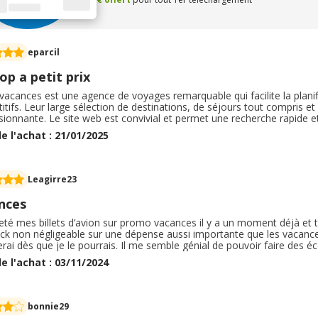
eparcil
op a petit prix
acances est une agence de voyages remarquable qui facilite la planifi
tifs. Leur large sélection de destinations, de séjours tout compris et
ionnante. Le site web est convivial et permet une recherche rapide et e
ionnel, réactif et toujours prêt à aider en cas de besoin. Avec Prom
e l'achat : 21/01/2025
t un vrai plaisir. Je recommande vivement cette agence pour des vaca
Leagirre23
nces
heté mes billets d’avion sur promo vacances il y a un moment déjà et tou
ck non négligeable sur une dépense aussi importante que les vacance
serai dès que je le pourrais. Il me semble génial de pouvoir faire de
s essentiels ou encore en pratiquant des loisirs tel qu’aller au ciném
e l'achat : 03/11/2024
e application
bonnie29