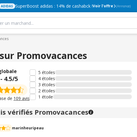
SuperBoost adidas : 14% de cashabck !
Voir l'offre
ADIDAS
(Annonce)
ances
 sur Promovacances
globale
5 étoiles
-
4.5
/5
4 étoiles
3 étoiles
2 étoiles
1 étoile
base de
109 avis
is vérifiés Promovacances
marinheuripeau