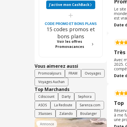
Prom
J'active mon CashBack
Le site
monde.
est vra
site es
CODE PROMO ET BONS PLANS
Date d
Méditer
15 codes promos et
bons plans
Voir les offres
Promovacances
Très 
Avec m
2025. C
Vous aimerez aussi
compéti
démarch
Promoséjours
FRAM
Ovoyages
Date d
un proc
Voyages Auchan
Top Marchands
Cdiscount
Darty
Sephora
Top
ASOS
La Redoute
Sarenza.com
Réserv
3Suisses
Zalando
Boulanger
à me fa
une pr
bien pl
Annonce
Date d