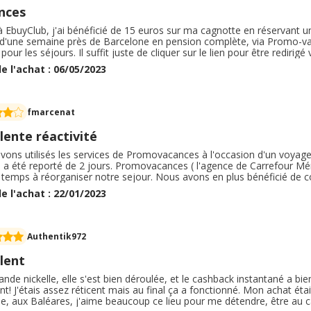
nces
 EbuyClub, j'ai bénéficié de 15 euros sur ma cagnotte en réservant u
 d'une semaine près de Barcelone en pension complète, via Promo-va
 pour les séjours. Il suffit juste de cliquer sur le lien pour être redirigé 
urs cartes et en 2 fois. J'ai reçu mon cashback 3 semaines après avo
e l'achat : 06/05/2023
ue le site Promo-vacances pour réserver des séjours à l'étranger.
fmarcenat
lente réactivité
ons utilisés les services de Promovacances à l'occasion d'un voyage à
a été reporté de 2 jours. Promovacances ( l'agence de Carrefour Mérig
temps à réorganiser notre sejour. Nous avons en plus bénéficié de cons
 Yucatan et , bien que la région soit plutôt sécure, il est bon de respe
e l'achat : 22/01/2023
erflu de rappeler.
Authentik972
lent
de nickelle, elle s'est bien déroulée, et le cashback instantané a b
t! J'étais assez réticent mais au final ça a fonctionné. Mon achat éta
, aux Baléares, j'aime beaucoup ce lieu pour me détendre, être au ca