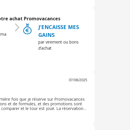
es mais c’est la première fois que je pense
erche safari et à chaque fois ça me précise si
t au même prix avec les mêmes avantages et
 de recherche et je fais beaucoup d’économie
otre achat Promovacances
J’ENCAISSE MES
 ma
GAINS
par virement ou bons
d’achat
07/08/2025
emière fois que je réserve sur Promovacances
ations et de formules, et des promotions sont
 comparer et le tour est joué. La réservation
 un conseiller. Le règkement se fait également