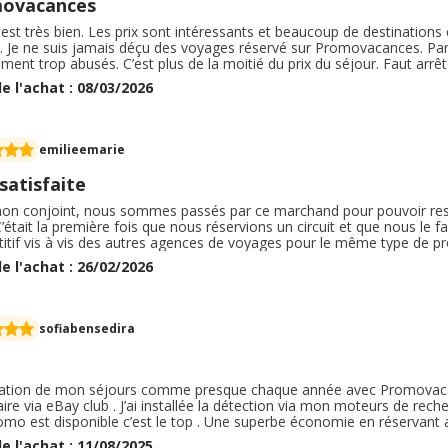
ovacances
 est très bien. Les prix sont intéressants et beaucoup de destinations e
 Je ne suis jamais déçu des voyages réservé sur Promovacances. Par
iment trop abusés. C’est plus de la moitié du prix du séjour. Faut arr
t bien organisé, il y à beaucoup d’informations disponibles sur les hote
e l'achat : 08/03/2026
ranée, il y a un problème en geo.
emilieemarie
satisfaite
on conjoint, nous sommes passés par ce marchand pour pouvoir reser
’était la première fois que nous réservions un circuit et que nous le fa
tif vis à vis des autres agences de voyages pour le même type de prod
es et tout s’est bien déroulé une fois présents sur place. Nous n’hé
e l'achat : 26/02/2026
hain voyage, ni à le conseiller à notre entourage.
sofiabensedira
ation de mon séjours comme presque chaque année avec Promovacanc
ire via eBay club . J’ai installée la détection via mon moteurs de rech
omo est disponible c’est le top . Une superbe économie en réservan
us grâce à eBay club . Merci dorénavant je vérifie grave à ce moteur
e l'achat : 11/08/2025