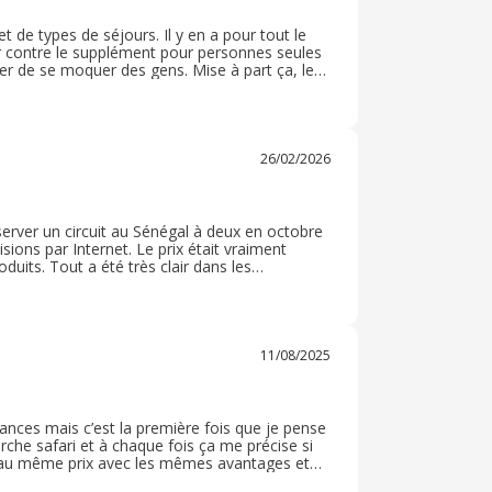
t de types de séjours. Il y en a pour tout le
 contre le supplément pour personnes seules
êter de se moquer des gens. Mise à part ça, le
ls. Par contre places l’île Maurice en
26/02/2026
ver un circuit au Sénégal à deux en octobre
isions par Internet. Le prix était vraiment
uits. Tout a été très clair dans les
siterons pas à réitérer avec ce marchand pour
11/08/2025
es mais c’est la première fois que je pense
erche safari et à chaque fois ça me précise si
t au même prix avec les mêmes avantages et
 de recherche et je fais beaucoup d’économie