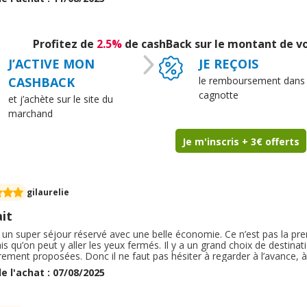
ation de mon séjours comme presque chaque année avec Promovacanc
ire via eBay club . J’ai installée la détection via mon moteurs de rech
omo est disponible c’est le top . Une superbe économie en réservan
us grâce à eBay club . Merci dorénavant je vérifie grave à ce moteur
Profitez de
2.5%
de cashBack sur le montant de v
J’ACTIVE MON
JE REÇOIS
CASHBACK
le remboursement dans
cagnotte
et j’achète sur le site du
marchand
Je m'inscris + 3€ offerts
gilaurelie
it
 un super séjour réservé avec une belle économie. Ce n’est pas la pr
ais qu’on peut y aller les yeux fermés. Il y a un grand choix de destin
rement proposées. Donc il ne faut pas hésiter à regarder à l’avance, à
s facile, il est également possible de se faire aider par téléphone par
e l'achat : 07/08/2025
ieurs fois ce qui est appréciable.