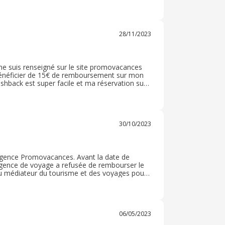
 Site sécurisé avec de très bon avis ce qui
28/11/2023
 me suis renseigné sur le site promovacances
u bénéficier de 15€ de remboursement sur mon
ashback est super facile et ma réservation sur
du cashback a été faite une fois mon voyage
30/10/2023
 agence Promovacances. Avant la date de
l’agence de voyage a refusée de rembourser le
ion du médiateur du tourisme et des voyages pour
 pas vouloir payer l’indemnité due en cas
ent européen) .
06/05/2023