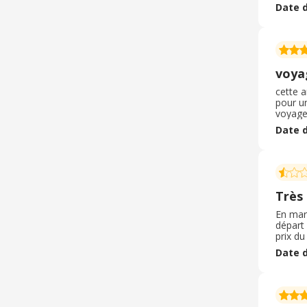
d’avoir
Date d
nous a
voya
cette a
pour un
voyage 
promova
Date d
effectu
Très
En mar
départ 
prix du
que l’a
Date d
d’annul