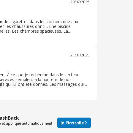
20/07/2025
r de cigarettes dans les couloirs due aux
c les chaussures donc.... une piscine
nelles. Les chambres spacieuses. La
rès bien aussi. En hiver il manque un peu
23/01/2025
nt à ce que je recherche dans le secteur
 services semblent à la hauteur de nos
ifs qui lui ont été donnés. Les massages qui
t à la hauteur. La qualité de la nourriture est
CashBack
Je l'installe
te et applique automatiquement