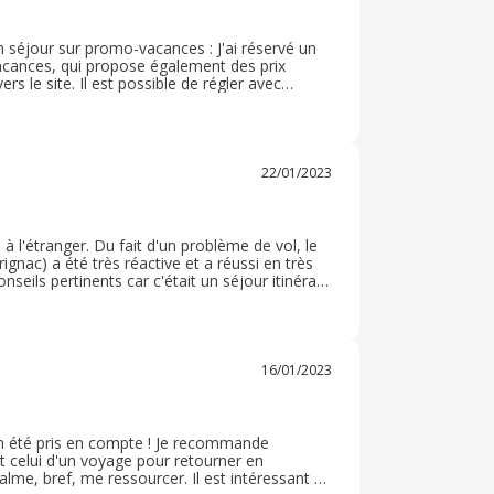
n séjour sur promo-vacances : J'ai réservé un
cances, qui propose également des prix
vers le site. Il est possible de régler avec
ir réservé. Je recommande vivement ce cashback
22/01/2023
 l'étranger. Du fait d'un problème de vol, le
nac) a été très réactive et a réussi en très
eils pertinents car c'était un séjour itinérant
cter quelques consignes de sécurité qu'il n'est
16/01/2023
ien été pris en compte ! Je recommande
it celui d'un voyage pour retourner en
lme, bref, me ressourcer. Il est intéressant de