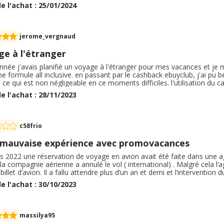
 une bel opportunité pour les vacances. Je recommande sans hésitez ! !
e l'achat : 25/01/2024
 rassuré
jerome_vergnaud
ge à l'étranger
nnée j'avais planifié un voyage à l'étranger pour mes vacances et je
e formule all inclusive. en passant par le cashback ebuyclub, j'ai p
ce qui est non négligeable en ce moments difficiles. l'utilisation du c
cances a été réalisée sans erreur et sans difficultés. la validation 
e l'achat : 28/11/2023
é. je recommande donc l'utilisation de ebuyclub.
c58frio
 mauvaise expérience avec promovacances
s 2022 une réservation de voyage en avion avait été faite dans une
la compagnie aérienne a annulé le vol ( international) . Malgré cela 
 billet d’avion. Il a fallu attendre plus d’un an et demi et l’intervent
gence soit forcée de rembourser. Mais elle a continué également à ne
e l'achat : 30/10/2023
ation de vols longs courriers ( Règlement CE n° 261 / 2004 du Parlem
massilya95