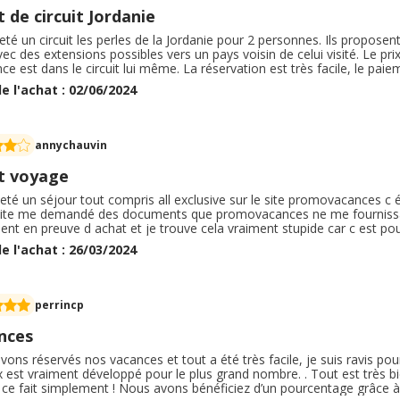
 de circuit Jordanie
heté un circuit les perles de la Jordanie pour 2 personnes. Ils proposen
ec des extensions possibles vers un pays voisin de celui visité. Le pr
nce est dans le circuit lui même. La réservation est très facile, le pa
éservation et le solde 40 jours avant le départ. Le circuit est bien déta
e l'achat : 02/06/2024
néficié d'une réduction de 200€. Je vous recommande, réservation hype
annychauvin
t voyage
heté un séjour tout compris all exclusive sur le site promovacances c
 site me demandé des documents que promovacances ne me fournissais 
nt en preuve d achat et je trouve cela vraiment stupide car c est pou
 que tu a bien payé ton voyage mais après beaucoup de semaine d éc
e l'achat : 26/03/2024
lution avec tous les documents que j ai fournis pour me virer l arge
b très correct
perrincp
nces
ons réservés nos vacances et tout a été très facile, je suis ravis pour 
x est vraiment développé pour le plus grand nombre. . Tout est très bie
t ce fait simplement ! Nous avons bénéficiez d’un pourcentage grâce 