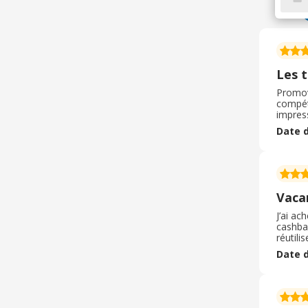
Les t
Promov
compéti
impress
profess
Date d
devien
Vaca
J’ai ac
cashba
réutili
produit
Date d
nouvell