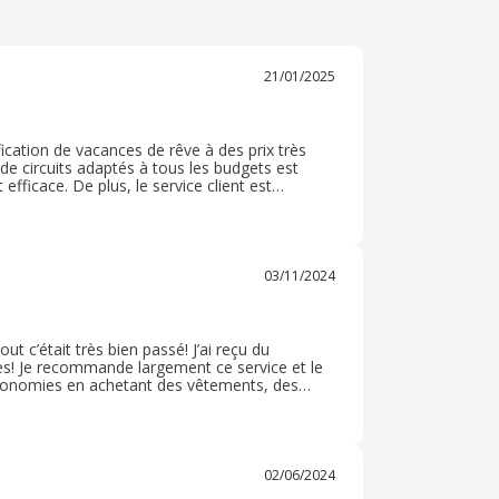
21/01/2025
cation de vacances de rêve à des prix très
 de circuits adaptés à tous les budgets est
fficace. De plus, le service client est
ovacances, l'organisation de vos voyages
nces sans souci et mémorables ! ? ?
03/11/2024
t c’était très bien passé! J’ai reçu du
s! Je recommande largement ce service et le
s économies en achetant des vêtements, des
a ou en vacances! C’est une chance d’avoir cette
02/06/2024