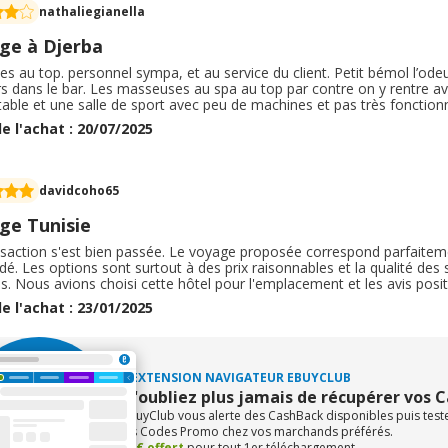
nathaliegianella
ge à Djerba
s au top. personnel sympa, et au service du client. Petit bémol l’odeu
 dans le bar. Les masseuses au spa au top par contre on y rentre ave
table et une salle de sport avec peu de machines et pas très fonction
ation correcte avec du choix et les serveurs aux petits soins. Le bar t
e l'achat : 20/07/2025
tion dû au fait qu’il y ait peu de clients
davidcoho65
ge Tunisie
nsaction s'est bien passée. Le voyage proposée correspond parfaiteme
. Les options sont surtout à des prix raisonnables et la qualité des
s. Nous avions choisi cette hôtel pour l'emplacement et les avis posit
oposés sont aussi très bien notés. La qualité des équipements semblen
e l'achat : 23/01/2025
au rendez-vous. Je recommande le site.
L'EXTENSION NAVIGATEUR EBUYCLUB
N'oubliez plus jamais de récupérer vos 
eBuyClub vous alerte des CashBack disponibles puis tes
les Codes Promo chez vos marchands préférés.
+1€ offert
pour tout 1er téléchargement