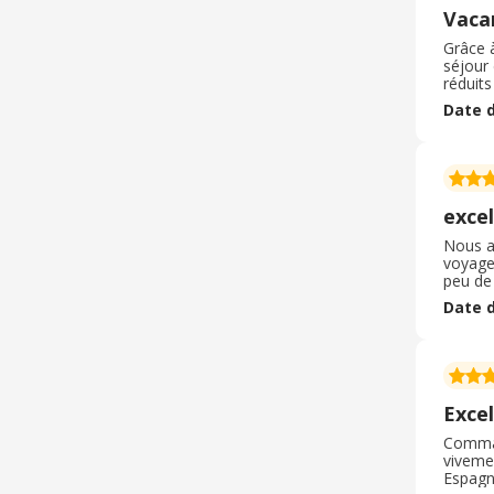
Vaca
Grâce à
séjour
réduits
plusie
Date d
ainsi q
excel
Nous av
voyage 
peu de 
dans le
Date d
pas sup
Excel
Comman
vivemen
Espagne