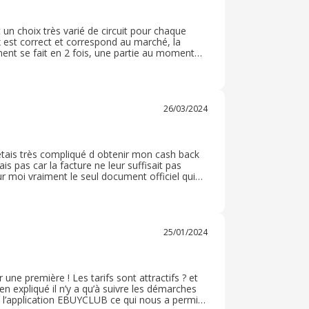
t un choix très varié de circuit pour chaque
ix est correct et correspond au marché, la
iement se fait en 2 fois, une partie au moment
illé et la présentation des sites plutôt sympa.
r facile.
26/03/2024
 étais très compliqué d obtenir mon cash back
pas car la facture ne leur suffisait pas
r moi vraiment le seul document officiel qui
hange et dialogue ebuyclub à enfin trouver
nt de mon cash back merci beaucoup site
25/01/2024
une première ! Les tarifs sont attractifs ? et
n expliqué il n’y a qu’à suivre les démarches
à l’application EBUYCLUB ce qui nous a permis