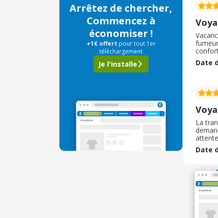
Arrêtez de chercher,
Commencez à
Voya
économiser !
Vacance
fumeurs
+1€ offert
pour tout 1er
confor
téléchargement
restaur
Date d
Je l'installe
d’anima
Voya
La tra
demandé
attente
sont pr
Date d
aussi 