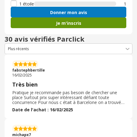
1 étoile
1
Donner mon avis
Je m'inscris
30 avis vérifiés Parclick
fabstephbertille
16/02/2025
Très bien
Pratique je recommande pas besoin de chercher une
place Surtout prix super intéressant défiant toute
concurrence Pour nous c était à Barcelone on a trouvé
une place dans un des parkings on a du marcher mais
Date de l'achat : 16/02/2025
tout en découvrant la ville N hésitez pas réservation via
internet super facile pratique et efficace Par contre
places trop étroites pour une voiture familiale mais à
l'abri et en sécurité pour tout le monde Toujours quelqu
un a l accueil quelque soit l heure du jour et de la nuit ou
michapx7
de la journée