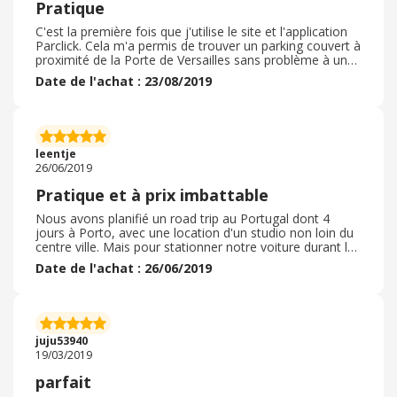
Pratique
C'est la première fois que j'utilise le site et l'application
Parclick. Cela m'a permis de trouver un parking couvert à
proximité de la Porte de Versailles sans problème à un
tarif très raisonnable. L'accès au parking s'est fait via
Date de l'achat : 23/08/2019
l'application en Bluetooth et n'a posé aucun problème.
Petit bémol: la réservation est payée d'avance et si on
reste moins longtemps que prévu il n'y a pas de
remboursement du temps non utilisé... A savoir pour la
prochaine fois. A l'avenir je pourrais avoir recours à
leentje
nouveau à ce site.
26/06/2019
Pratique et à prix imbattable
Nous avons planifié un road trip au Portugal dont 4
jours à Porto, avec une location d'un studio non loin du
centre ville. Mais pour stationner notre voiture durant le
séjour et sans l'utiliser, nous avons vu que c'était une
Date de l'achat : 26/06/2019
autre affaire. Les places sont chères dans les sens du
terme et les parkings sous terrain hors de prix à la
journée. Nous avons donc réservé une place à l'avance
via Parclick non loin de notre lieu de villégiature. Pour
moins de 30€, la voiture est restée 3, 5 jours dans ce
juju53940
parking surveillé. L'employé s'est montré très amical.
19/03/2019
Nous sommes même arrivés avec 30 min d'avance sur
l'horaire prévu et nous n'avons rien payé de plus. Il faut
parfait
savoir qu'il s'agit des mêmes parking où tout à chacun