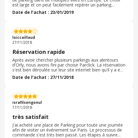
est large et on peut facilement repérer un parking
sécurisé à proximité de notre point d'intérêt. La prise en
Date de l'achat : 23/01/2019
charge de la commande est très simple, il suffit de se
présenter avec le récapitulatif imprimé à l'entrée du
parking et on a accès directement à une place, et ceci
même si c'est un pays étranger et qu'on ne connaît pas
la langue. A la vue du document, les gardiens savent
loiccaillaud
parfaitement de quoi il s'agit
27/11/2018
Réservation rapide
Après avoir chercher plusieurs parkings aux alentours
d'Orly, nous avons fini par choisir Parclick. La réservation
s'est bien déroulée sur leur site internet bien qu'il y a eu
quelques erreurs de parcours avant d'arriver à la
Date de l'achat : 27/11/2018
dernière page, celle du réglement. Nous avons donc pu
réaliser notre réservation en toute confiance. Nous
avons reçu la confirmation dans notre messagerie. Il
nous faut imprimer le document papier lors de notre
arrivée au parking, c'est un peu dommage... dans un
israfilsengonul
monde actuel de sans papier.
17/11/2018
très satisfait
J'ai acheté une place de Parking pour toute une journée
afin de visiter un événement sur Paris. Le processus de
commande s'est très bien passé. Les étapes à suivre