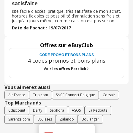
satisfaite
site facile d'accès, pratique, très satisfaite de mon achat,
horaires flexibles et possibillité d'annulation sans frais et
jusqu'au jours même, comme ça si on est pas sur on
peut annuler. De plus on peut modifier les dates
Date de l'achat : 19/07/2017
également, sélectionner le parking qui nous conviens
parmi un large choix et on peut également prendre le
multiparking pour se garer dans differents parkings dans
toute la ville.
Offres sur eBuyClub
CODE PROMO ET BONS PLANS
4 codes promos et bons plans
Voir les offres Parclick
Vous aimerez aussi
Air France
Trip.com
SNCF Connect Belgique
Corsair
Top Marchands
Cdiscount
Darty
Sephora
ASOS
La Redoute
Sarenza.com
3Suisses
Zalando
Boulanger