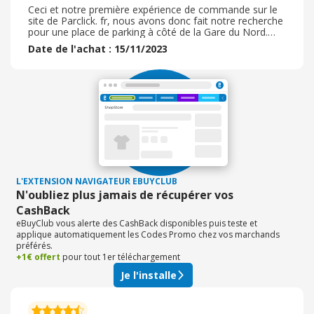
Ceci et notre première expérience de commande sur le
site de Parclick. fr, nous avons donc fait notre recherche
pour une place de parking à côté de la Gare du Nord.
Après un tri par ordre de prix, l’on nous propose une
Date de l'achat : 15/11/2023
réservation de parking juste à côté de la gare du Nord.
Sur le tarif, une réduction est appliquée, en revanche il y
a des frais pour le site Parclick. Attention avec le
paiement avec PayPal il y a aussi des frais en plus. Je
recommande ce site car ceci et super pratique, des prix
largement corrects. Reçu le voucher et la facture pour la
réservation instantanément.
L'EXTENSION NAVIGATEUR EBUYCLUB
N'oubliez plus jamais de récupérer vos
CashBack
eBuyClub vous alerte des CashBack disponibles puis teste et
applique automatiquement les Codes Promo chez vos marchands
préférés.
+1€ offert
pour tout 1er téléchargement
Je l'installe