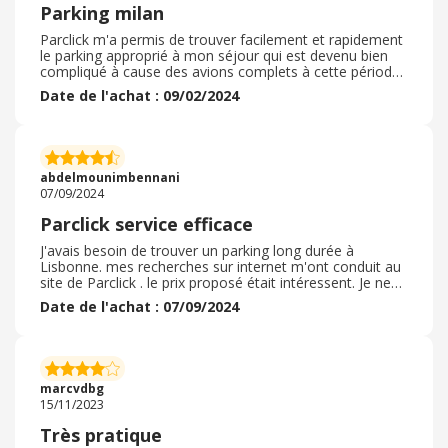
Parking milan
Parclick m'a permis de trouver facilement et rapidement
le parking approprié à mon séjour qui est devenu bien
compliqué à cause des avions complets à cette période.
Sur parclick j'ai trouvé le parking idéal pour laisser mon
Date de l'achat : 09/02/2024
véhicule et grâce à la Shuttle de la compagnie, je peux
rejoindre les transports en commun qui me ramènent au
train pour réaliser mon séjour sans avion. J'ai obtenu un
prix canon pour ma réservation de 9 jours qui me revient
pour seulement soixante dix euros navette incluse. Juste
abdelmounimbennani
parfait
07/09/2024
Parclick service efficace
J'avais besoin de trouver un parking long durée à
Lisbonne. mes recherches sur internet m'ont conduit au
site de Parclick . le prix proposé était intéressent. Je ne
regrette pas mon choix. J'ai laissé ma voiture au parking
Date de l'achat : 07/09/2024
de Lisbonne durant quatre semaines. Tout s'est passé
comme prévu. les formalités d'enregistrement sont
simple et le transfert est rapide du parking vers
l'aéroport. Puis au retour j'ai appelé le garage vingt
minutes plus tard le conducteur du transfert était
marcvdbg
présent devant la sortie. J'ai récupéré ma voiture
15/11/2023
rapidement. Si je dois faire appel au stationnement long
durée, je n'hésiterai pas une seconde à faire appel aux
Très pratique
services de Parclick.