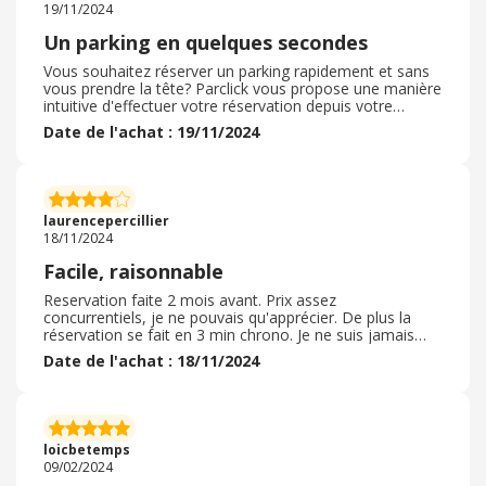
19/11/2024
Un parking en quelques secondes
Vous souhaitez réserver un parking rapidement et sans
vous prendre la tête? Parclick vous propose une manière
intuitive d'effectuer votre réservation depuis votre
mobile. il est possible de réserver directement de votre
Date de l'achat : 19/11/2024
domicile sans être sur place. Ce système est disponible
dans 6 pays ( ce qui est mega pratique quand vous
voyagez en Europe) . Nous n'avons rencontré aucun
problème lors de notre réservation et tout se fait très
rapidement. La place était bien réservée lors de notre
laurencepercillier
arrivée et le prix est vraiment très correct.
18/11/2024
Facile, raisonnable
Reservation faite 2 mois avant. Prix assez
concurrentiels, je ne pouvais qu'apprécier. De plus la
réservation se fait en 3 min chrono. Je ne suis jamais
passée par ce site car je ne connaissais pas. Mon
Date de l'achat : 18/11/2024
expérience faite j'y reviendrais sûrement car les sites
sont nombreux mais combien sont sérieux? Indigo, effia,
les prix étaient plus que doublés pour un service à
l'identique. Ce qui est fait n'est plus à faire comme dis le
dicton, donc voilà De futures vacances bien entamées.
loicbetemps
Je suis satisfaite de bout en bout.
09/02/2024