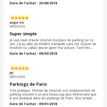
pouvoir utiliser la carte multiparking dans la même ville
Date de l'achat : 23/06/2018
est super pratique et économe.
angie-titi
09/02/2018
Super simple
Je suis ravie d'avoir réservé ma place de parking sur ce
site. J'ai pu aller au théâtre tranquille sans me soucier de
l'endroit ou j'allais devoir garer ma voiture. Tarif très
abordable, réservation bien prise en compte.
Date de l'achat : 09/02/2018
JPJ
09/01/2018
Parkings de Paris
Très pratique. Permet de réserver son emplacement de
parking souvent à un prix beaucoup plus intéressant que
le prix pratiqué dans les parkings de Paris. Plus simple
ensuite arrivé au parking. Une nouvelle carte est
Date de l'achat : 09/01/2018
donnéee.