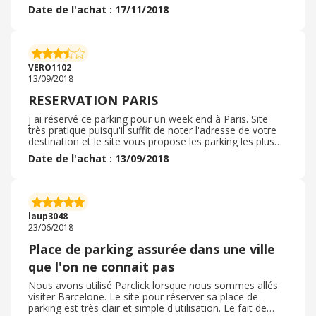
étaient très bien expliquées. Je n'ai pas eu recours à un
Date de l'achat : 17/11/2018
code promotionnel dans le cadre de cet achat. Le délai
de livraison était plus que parfait, ça s'est fait
instantanément. Le "produit" en question étant un
service, il n'y avait pas de "livraison", et donc il n'y a pas
eu de délai de livraison. N'ayant pas acheté un produit, il
VERO1102
n'y avait donc pas d'emballage. Par contre le Parking
13/09/2018
quand à lui était propre, bien entretenu, et sécurisé. La
description était conforme à la réalité. . Si je devait à
RESERVATION PARIS
nouveau réaliser un achat du même type, je n'hésiterais
pas à repasser par ce marchand
j ai réservé ce parking pour un week end à Paris. Site
très pratique puisqu'il suffit de noter l'adresse de votre
destination et le site vous propose les parking les plus
proche. Les prix ont l'air correct, il faudrait juste pouvoir
Date de l'achat : 13/09/2018
trouver un code promotion... le prix n'est pas non plus
excessif vue ce que peuvent proposer les parkings
extérieurs non couverts et non surveillés. Je passe
systématiquement par Ebuyclub depuis plusieurs années.
J'en suis toujours autant satisfaite, avec des code
laup3048
promo à la clé.
23/06/2018
Place de parking assurée dans une ville
que l'on ne connait pas
Nous avons utilisé Parclick lorsque nous sommes allés
visiter Barcelone. Le site pour réserver sa place de
parking est très clair et simple d'utilisation. Le fait de