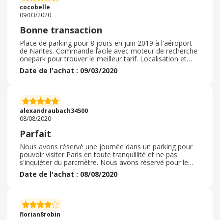
cocobelle
09/03/2020
Bonne transaction
Place de parking pour 8 jours en juin 2019 à l'aéroport
de Nantes. Commande facile avec moteur de recherche
onepark pour trouver le meilleur tarif. Localisation et
accès sur le site faciles et proche du hall l'aéroport de
Date de l'achat : 09/03/2020
Nantes. Procédure d'arrivée et de retour sans problème,
mise à par un petit délais d'attente au retour mais nous
ne somme pas arrivée à l'heure prévue avec l'avion donc
plus de monde en même temps pour prendre la navette.
Remise des clés de voiture très rapide personnel
alexandraubach34500
efficace.
08/08/2020
Parfait
Nous avons réservé une journée dans un parking pour
pouvoir visiter Paris en toute tranquillité et ne pas
s'inquiéter du parcmètre. Nous avons réservé pour le
mois de juillet 2020. La commande s'est déroulée sans
Date de l'achat : 08/08/2020
accroc et très rapidement, très facile de commander. Le
site est tres ckair, précis . Possibilté de modufier ou
d'annuler sa commande jusqu'a 1h avant la reservation.
En plus du bas prix proposé j'ai pu bénéficier d'un code
promo . Je recommande vivement ce prestataire de
florian8robin
service tout etait tres bien