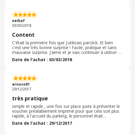
neibaf
03/03/2018
Content
C'était la première fois que j'utilisais parclick. Et bien
c'est une très bonne surprise ! Facile, pratique et sans
mauvaise surprise. J'aime et je vais continuer à utiliser ce
très bon service. Merci
Date de l'achat : 03/03/2018
arnoso81
29/12/2017
très pratique
simple et rapide , une fois sur place juste à présenter le
voucher préalablement imprimé pour que cela soit plus
rapide, à l'accueil du parking, le personnel était
accueillant et à l'écoute le parking était propre et la
Date de l'achat : 29/12/2017
voiture peut entrer et sortir aussi souvent que
nécessaire