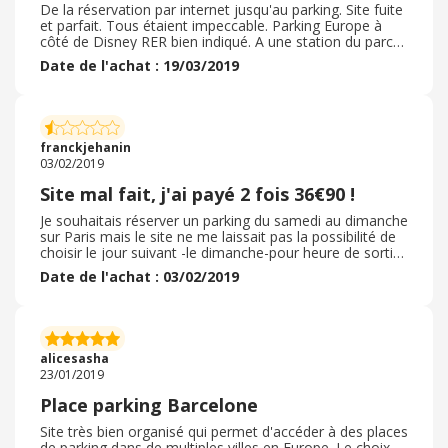
peut aller stationner. Nous avons pu voir les prix affichés
De la réservation par internet jusqu'au parking. Site fuite
: jusqu'à 40€ / jour sur place ! Donc je conseille vraiment
et parfait. Tous étaient impeccable. Parking Europe à
de réserver votre place avant. Sur le site, vous avez la
côté de Disney RER bien indiqué. A une station du parc
possibilité de voir les parkings disponibles avec leurs
d’attraction Parking propre et bien signalé Personnels
Date de l'achat : 19/03/2019
tarifs. Pour Porto par exemple, en hyper centre, c'est
sympathique. Tarif plus que parfait je recommande ce
beaucoup plus cher ( 70€ pour la même durée) .
site. Des places sur le parking pas besoin de faire
plusieurs fois le tour. Rien à dire de négatif sur ce site et
le parking. Donc pour passer une journée à Disney pour
éviter de payer le parking du parc ont peu faire quelques
franckjehanin
détour pour beaucoup moins cher.
03/02/2019
Site mal fait, j'ai payé 2 fois 36€90 !
Je souhaitais réserver un parking du samedi au dimanche
sur Paris mais le site ne me laissait pas la possibilité de
choisir le jour suivant -le dimanche-pour heure de sortie;
cependant il indiquait qu'un dépassement d'horaire de
Date de l'achat : 03/02/2019
24h ne serait facturé que 8€. J'ai donc payé 36€90 sur le
site parclick;mais le dimanche, j'ai finalement été obligé
de repayer 39€90 pour pouvoir sortir ! Les informations
étaient erronées sur le site Parclick et je souhaite
vivement qu'ils me contactent afin de trouver un
alicesasha
arrangement ! PS : Je pense qu'un site sérieux ne met
23/01/2019
pas dans ces CGV qu'il n'est pas responsable des
éventuelles erreurs qu'il y a sur son site, non ! ?
Place parking Barcelone
Site très bien organisé qui permet d'accéder à des places
de parking dans de multiples villes en Europe. Le choix