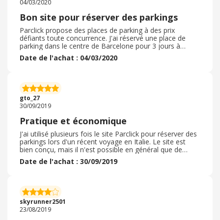
04/03/2020
Bon site pour réserver des parkings
Parclick propose des places de parking à des prix
défiants toute concurrence. J'ai réservé une place de
parking dans le centre de Barcelone pour 3 jours à
environ 40€, en plus j'ai bénéficier d'un code de
Date de l'achat : 04/03/2020
réduction de 10%. Cependant, le marchand fait payer
des frais de dossier. Toutes les informations concernant
le parking sont présentes sur le site : taille maximale du
véhicule, espace, possibilités de rentrer et de sortir
plusieurs fois du parking. Par ailleurs, il y a des avis qui
gto_27
permettent de choisir le bon emplacement. Je
30/09/2019
recommande.
Pratique et économique
J'ai utilisé plusieurs fois le site Parclick pour réserver des
parkings lors d'un récent voyage en Italie. Le site est
bien conçu, mais il n'est possible en général que de
réserver dans des grandes villes, et tous les parkings ne
Date de l'achat : 30/09/2019
sont pas disponibles dans une ville donnée. Néanmoins,
cela m'a permis d'économiser en comparant les prix des
parkings autour de mon hôtel et de voyager l'esprit
tranquille, plutôt que de tourner dans la ville le jour de
l'arrivée pour trouver un parking à plus de 25€ pour 24h,
skyrunner2501
alors qu'il y a en avait sur le site pour 2 fois moins cher.
23/08/2019