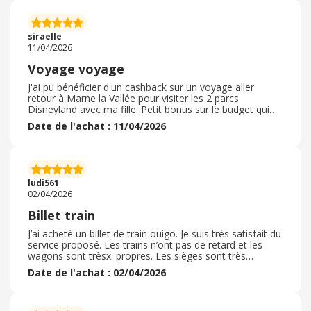
départ, mais cela a été bien communiqué. Dans
l’ensemble, un service fiable que je recommande sans
hésiter. Le service client est quant à lui toujours
siraelle
efficience ce qui est appréciable
11/04/2026
Voyage voyage
J'ai pu bénéficier d'un cashback sur un voyage aller
retour à Marne la Vallée pour visiter les 2 parcs
Disneyland avec ma fille. Petit bonus sur le budget qui
fait plaisir, notamment en periode de vacances scolaires.
Date de l'achat : 11/04/2026
Processus d'achat très simple via le site Ouigo, je le
referai systématiquemen. En plus le cashback est
rapidement visible sur le compte ! Il est même déjà
validé, le lendemain de la réservation. Incroyable. C'est
toujours appréciable, merci Ebuyclub de nous faire
ludi561
économiser quelques euros !
02/04/2026
Billet train
J’ai acheté un billet de train ouigo. Je suis très satisfait du
service proposé. Les trains n’ont pas de retard et les
wagons sont trèsx. propres. Les sièges sont très
confortables et agréables. Le personnel de la compagnie
Date de l'achat : 02/04/2026
ouigo est très accueillant et très serviable. J’effectue de
nombreux trajets en train durant toute l’année. Les
emplacements pour les bagages sont spacieux et très