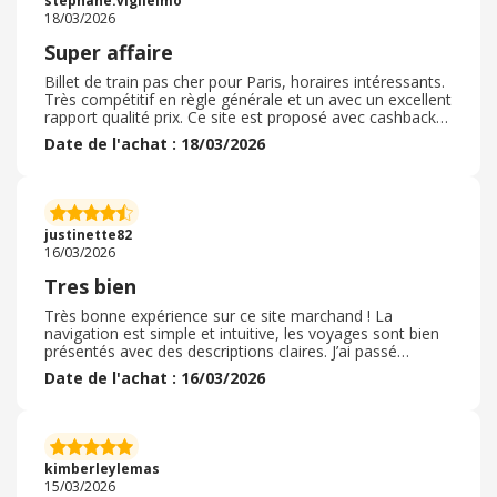
stephane.viglielmo
TGV enfin accessible à tous. Une expérience fluide !
18/03/2026
Super affaire
Billet de train pas cher pour Paris, horaires intéressants.
Très compétitif en règle générale et un avec un excellent
rapport qualité prix. Ce site est proposé avec cashback
sur ebuyclub. C'est un site que l'on ne présente plus. Il
Date de l'achat : 18/03/2026
est possible aussi de réserver d'autres services. Il faut
noter que la ligne Marseille Paris est très compétitive.
Ouigo est intuitif compte tenu de la difficulté générale de
réserver un billet de train rapidement. Essayer de
planifier votre achat longtemps à l'avance pour avoir des
justinette82
prix...
16/03/2026
Tres bien
Très bonne expérience sur ce site marchand ! La
navigation est simple et intuitive, les voyages sont bien
présentés avec des descriptions claires. J’ai passé
commande facilement et la réception des billets se fait
Date de l'achat : 16/03/2026
en temps et en heure Le service client est également
très réactif et professionnel, ce qui est vraiment
appréciable. Les billets reçus correspondent
parfaitement à la description. Je recommande ce site
sans hésiter et je n’hésiterai pas à commander à
kimberleylemas
nouveau. Merci pour ce service sérieux et efficace
15/03/2026