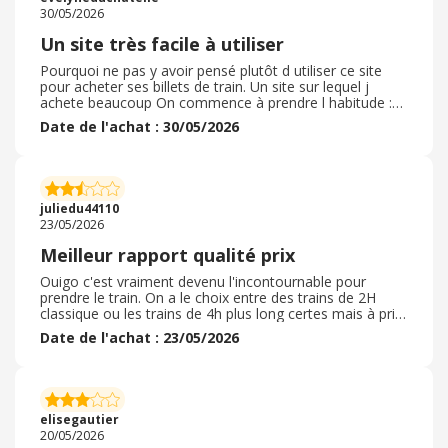
30/05/2026
Un site très facile à utiliser
Pourquoi ne pas y avoir pensé plutôt d utiliser ce site
pour acheter ses billets de train. Un site sur lequel j
achete beaucoup On commence à prendre l habitude :
on clique et hop on se retrouve sur le site marchand sur
Date de l'achat : 30/05/2026
lequel on surfe d habitude Aucune différence...mais si du
cashback C est vraiment facile et sympa d être
rémunéré sans changer ses habitudes Je vous conseille
comme moi de prendre ce réflexe de vérifier si ebuyclub
ne peut pas vous aider à faire un peu d économies : c
juliedu44110
est si simple et si attrayant
23/05/2026
Meilleur rapport qualité prix
Ouigo c'est vraiment devenu l'incontournable pour
prendre le train. On a le choix entre des trains de 2H
classique ou les trains de 4h plus long certes mais à prix
vraiment réduit avec des sièges qui sont confortables. Je
Date de l'achat : 23/05/2026
les prends depuis bientôt 3-4ans et je fais vraiment des
économies sur le long terme. De plus, ils font
régulièrement des promotions et offres ce qui est un
vrai plus contrairement à leur concurrent direct. En tout
cas je recommande les yeux fermés, même si parfois il
elisegautier
y a des retards mais ça c'est aucunement de leur faute
20/05/2026
malheuresement.