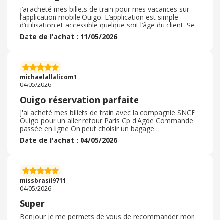
j’ai acheté mes billets de train pour mes vacances sur
l’application mobile Ouigo. L’application est simple
d’utilisation et accessible quelque soit l’âge du client. Seul
bémol: le prix des billets mais ça c’est la faute de notre
Date de l'achat : 11/05/2026
monde capitaliste, pas grand chose à voir avec Ouigo je
pense. Services disponibles: l’échange des billets (qui
coûte de l’argent supplémentaire), réservation de place à
bord, aide pour les personnes à mobilité réduite, revente
des billets (en échange d’un bon d’achat de 80% du prix
michaelallalicom1
du billet)…
04/05/2026
Ouigo réservation parfaite
J'ai acheté mes billets de train avec la compagnie SNCF
Ouigo pour un aller retour Paris Cp d'Agde Commande
passée en ligne On peut choisir un bagage
supplémentaire pour 5€ si la valise cabine gratuite ne
Date de l'achat : 04/05/2026
suffit pas On peut choisir le siège et l'option prise
électrique Parfait pour moi pour pouvoir voyager
connecté à mon laptop et utilisation du wifi Tout se
déroule parfaitement jusqu'au paiement et la validation
de ma commande. Réception quasiment instantané de
missbrasil9711
ma confirmation de commande et du e-ticket QR CODE
04/05/2026
que j'ai pu facilement intégrer dans mon wallet
Franchement, très satisfait du service Ouigo pour des
Super
tarifs très abordables si on si prend tôt comme toujours
Bonjour je me permets de vous de recommander mon