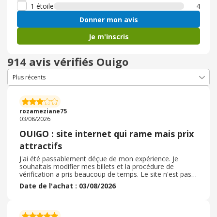
1 étoile
4
Donner mon avis
Je m'inscris
914 avis vérifiés Ouigo
rozameziane75
03/08/2026
OUIGO : site internet qui rame mais prix
attractifs
J'ai été passablement déçue de mon expérience. Je
souhaitais modifier mes billets et la procédure de
vérification a pris beaucoup de temps. Le site n'est pas
très pratique, la confirmation de paiement a mis du
Date de l'achat : 03/08/2026
temps à s'afficher. Les frais pour modifier ses billets
sont assez élevés, mais c'est du low-cost si je puis
dire...Bref, le site internet gagnerait à être plus fluide et
rapide. Cela dit on ne peut pas tellement se plaindre