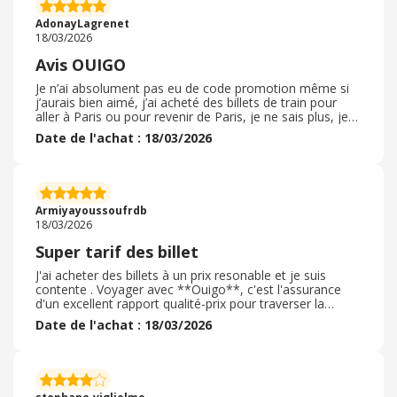
adaptés aux voyageurs même pour pour ceux qui sont à
mobilité réduite. Les toilettes sont propres et très
AdonayLagrenet
spacieux
18/03/2026
Avis OUIGO
Je n’ai absolument pas eu de code promotion même si
j’aurais bien aimé, j’ai acheté des billets de train pour
aller à Paris ou pour revenir de Paris, je ne sais plus, je
crois que c’est de Toulouse à Paris, je les ai acheté sur
Date de l'achat : 18/03/2026
OUIGO tout s’est bien passé. Le processus de connexion
est un peu long mais ça va. J’espère que cette fois-ci,
l’avis marchera, car très souvent je laisse des avis mais
je reçois rien en retour, par contre je trouve que
minimum 500 caractères c’est beaucoup, il faudrait
Armiyayoussoufrdb
raccourcir un petit peu
18/03/2026
Super tarif des billet
J'ai acheter des billets à un prix resonable et je suis
contente . Voyager avec **Ouigo**, c'est l'assurance
d'un excellent rapport qualité-prix pour traverser la
France. On apprécie la **simplicité de réservation** et
Date de l'achat : 18/03/2026
la ponctualité des rames. Certes, le confort est essentiel,
mais l'espace à bord reste tout à fait correct pour le prix
payé. C'est l'option idéale pour les petits budgets ou les
départs de dernière minute sans se ruiner. Une solution
**pratique, rapide et efficace** qui rend le voyage en