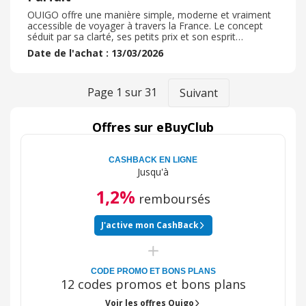
OUIGO offre une manière simple, moderne et vraiment
accessible de voyager à travers la France. Le concept
séduit par sa clarté, ses petits prix et son esprit
résolument optimiste, qui donne l’impression que
Date de l'achat : 13/03/2026
chacun peut prendre le train sans se ruiner. Les trains
sont généralement propres, le personnel accueillant, et
l’ambiance détendue contribue à rendre le trajet
agréable, même lors des longs déplacements. Beaucoup
Page
1
sur
31
Suivant
apprécient aussi la facilité de réservation, la rapidité
d’embarquement et la sensation de liberté qu’apporte un
service pensé pour aller à l’essentiel. OUIGO réussit à
Offres sur eBuyClub
rendre le voyage plus léger, plus spontané et plus
accessible, ce qui en fait une option particulièrement
appréciée pour les familles, les groupes et tous ceux qui
CASHBACK EN LIGNE
aiment bouger sans complication.
Jusqu'à
1,2%
remboursés
J'active mon CashBack
CODE PROMO ET BONS PLANS
12 codes promos et bons plans
Voir les offres Ouigo