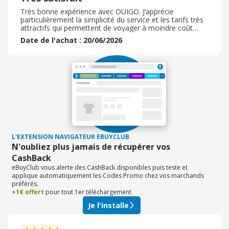
Très bonne expérience avec OUIGO. J’apprécie
particulièrement la simplicité du service et les tarifs très
attractifs qui permettent de voyager à moindre coût
sans renoncer au confort. La réservation est facile et
Date de l'achat : 20/06/2026
rapide, et les informations concernant le voyage sont
claires et accessibles. Les trains sont propres, bien
entretenus et les trajets se déroulent généralement
dans de bonnes conditions. Le personnel est accueillant,
professionnel et disponible pour répondre aux questions
des voyageurs. Les horaires sont bien respectés et
l’organisation à bord est efficace. OUIGO offre une
excellente alternative pour voyager partout en France à
des prix abordables. C’est une solution pratique,
économique et fiable que j’utilise avec plaisir et que je
recommande vivement à tous ceux qui recherchent un
moyen de transport confortable et accessible.
L'EXTENSION NAVIGATEUR EBUYCLUB
N'oubliez plus jamais de récupérer vos
CashBack
eBuyClub vous alerte des CashBack disponibles puis teste et
applique automatiquement les Codes Promo chez vos marchands
préférés.
+1€ offert
pour tout 1er téléchargement
Je l'installe