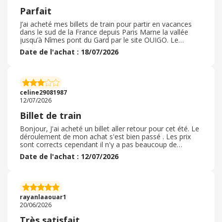
Parfait
J’ai acheté mes billets de train pour partir en vacances
dans le sud de la France depuis Paris Marne la vallée
jusqu’à Nîmes pont du Gard par le site OUIGO. Le
processus de la commande s’est très bien déroulé et a
Date de l'achat : 18/07/2026
été très simple d’utilisation. Pour la commande j’ai eu
accès à un cashback qui m’a permis de récupérer une
petite somme sur ma commande de par le site
ebuyclub. Je suis une habituée de OUIGO et malgré le
confort rudimentaire pour des prix assez élevé, je n’ai
celine29081987
jamais rencontré de problèmes
12/07/2026
Billet de train
Bonjour, J'ai acheté un billet aller retour pour cet été. Le
déroulement de mon achat s'est bien passé . Les prix
sont corrects cependant il n'y a pas beaucoup de
propositions de TGV dans la journée surtout en période
Date de l'achat : 12/07/2026
estivale . Le code promo via ebuyclub n'est pas passé et
cela n'est pas normal. Ensemble décevant. Cependant le
prix reste attractif c'est pour cela que je continue à
acheter sur Ouigo. Concernant les enfants il nya rien
pour les occuper pendant le trajet. ( Écrans, activités...)
rayanlaaouar1
Les toilettes sont souvent bouchés .
20/06/2026
Très satisfait