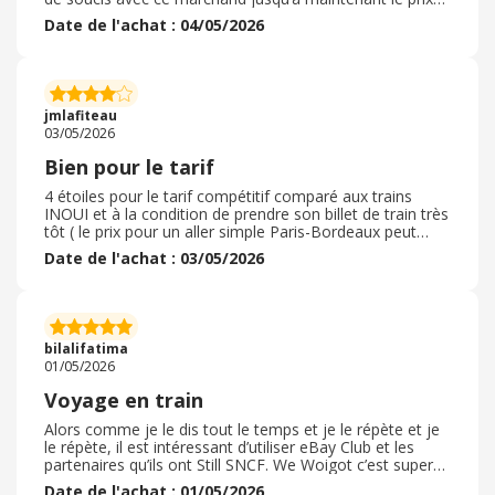
est assez compétitif on peut planifier ses jours et
Date de l'achat : 04/05/2026
regarder sur plusieurs mois et réserver sans qu’il est de
problème à ce niveau là et franchement , je
recommande vivement ce marchand parce que je pense
que parmis plusieurs marchand il est le meilleur c’est
mon avis et j’ai eu recours à une promotion qui m’as
jmlafiteau
beaucoup aidé merci beaucoup
03/05/2026
Bien pour le tarif
4 étoiles pour le tarif compétitif comparé aux trains
INOUI et à la condition de prendre son billet de train très
tôt ( le prix pour un aller simple Paris-Bordeaux peut
dépasser les 100 euros ! ) . Le reste est plutôt low cost,
Date de l'achat : 03/05/2026
souvent bruyant dans le wagon, pas toujours
propre...Pour plus de "confort", il faut prendre des
options payantes. Personnellement je prends l'option
choix de la place et le siège solo qui permet un voyage
plus confortable...Bon point : la validation du casback est
bilalifatima
très rapide par rapport à d'autres marchands.
01/05/2026
Voyage en train
Alors comme je le dis tout le temps et je le répète et je
le répète, il est intéressant d’utiliser eBay Club et les
partenaires qu’ils ont Still SNCF. We Woigot c’est super
intéressant car derrière les transports sont devenus
Date de l'achat : 01/05/2026