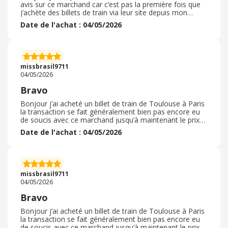
avis sur ce marchand car c’est pas la première fois que
j’achète des billets de train via leur site depuis mon
arrivée en France je l’ai essayé et je n’ai pas eu de
Date de l'achat : 04/05/2026
problème vis à vis d’eux et je pense pas en avoir mais
pour vous dire que j’ai déjà fait pas mal de voyage avec
cette compagnie et pas rencontré le moindre incident et
j’espère que sa continuera car j’ai pas mal de famille part
et d’autres et dès que j’ai l’occasion je vais les voir tous
missbrasil9711
ceci pour vous dire que c’est pas cher et qu’il a pas mal
04/05/2026
de bonnes affaires et en plus j’ai eu un code promo je
vous le recommande
Bravo
Bonjour j’ai acheté un billet de train de Toulouse à Paris
la transaction se fait généralement bien pas encore eu
de soucis avec ce marchand jusqu’à maintenant le prix
est assez compétitif on peut planifier ses jours et
Date de l'achat : 04/05/2026
regarder sur plusieurs mois et réserver sans qu’il est de
problème à ce niveau là et franchement , je
recommande vivement ce marchand parce que je pense
que parmis plusieurs marchand il est le meilleur c’est
mon avis et j’ai eu recours à une promotion qui m’as
missbrasil9711
beaucoup aidé merci beaucoup
04/05/2026
Bravo
Bonjour j’ai acheté un billet de train de Toulouse à Paris
la transaction se fait généralement bien pas encore eu
de soucis avec ce marchand jusqu’à maintenant le prix