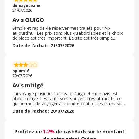
parce que les tarifs sont attractifs leur nouveau service
dumayoceane
de revente de billet à la dernière minute est très
21/07/2026
pratique.
Avis OUIGO
Simple et rapide de réserver mes trajets pour Aix
aujourd’hui. Les prix sont plus qu’abordables et le choix
de place est très important. Le site est très simple
d’utilisation et nous avons beaucoup de choix
Date de l'achat : 21/07/2026
concernant les horaires de départs des trains OUIGO. Je
suis entièrement satisfaite et ce n’est pas la première
fois que j’utilise cette application. Je repasserai bien
évidement par OUIGO pour les billets de trains pour les
vacances cet été avec ma famille car même en
opium16
dernières minutes nous trouvons des places. Merci
20/07/2026
Avis mitigé
J'ai voyagé plusieurs fois avec Ouigo et mon avis est
plutôt mitigé. Les tarifs sont souvent très attractifs, ce
qui permet de voyager à moindre coût, et les trains sont
généralement ponctuels. En revanche, je trouve que les
Date de l'achat : 20/07/2026
services inclus sont assez limités et que le moindre
supplément peut rapidement faire grimper le prix du
billet. Le confort est correct pour un trajet court, mais il
peut être un peu juste sur de longues distances. Malgré
Profitez de
1.2%
de cashBack sur le montant
ces points, l'expérience reste globalement satisfaisante
et je continuerai à choisir Ouigo lorsque le rapport