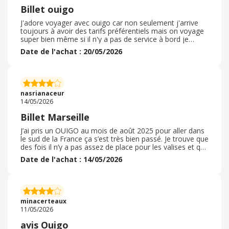
Billet ouigo
J'adore voyager avec ouigo car non seulement j'arrive
toujours à avoir des tarifs préférentiels mais on voyage
super bien même si il n'y a pas de service à bord je
prévois toujours un petit pic nic. Je vais souvent à
Date de l'achat : 20/05/2026
Toulouse et j'y ai pris fout avec ouigo car je n'ai pas un
gros budget.les trains sont toujours à l'heure sauf une
fois il y avait du retard à l'aller et ouigo ma directement
dédommagé en m'envoyant un bon d'achat à déduire
sur mon prochain voyage. Chose que j'ai faite des que
nasrianaceur
j'ai eu l'occasion de repartir...
14/05/2026
Billet Marseille
J’ai pris un OUIGO au mois de août 2025 pour aller dans
le sud de la France ça s’est très bien passé. Je trouve que
des fois il n’y a pas assez de place pour les valises et que
on peut avoir des fois des personnes qui parlent au
Date de l'achat : 14/05/2026
téléphone qui ne respecte pas le silence dans le train,
ainsi que les toilettes des fois il y a des odeurs fortes et
on trouve pas souvent du papier toilette, mais sinon en
général ça va les prix ont assez augmenté par rapport
aux dernières années, mais ça reste toujours accessible
minacerteaux
par rapport aux TGV ?
11/05/2026
avis Ouigo