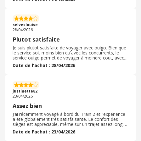
super cher pour faire Paris Toulouse et aujourd’hui je
suis gagnante car j’ai un retour sur mon investissement
de voyage que ce soit en train en avion ou quoi que ce
soit c’est toujours intéressant d’utiliser eBay club ou de
regarder si eBay club un partenaire avec le site que vous
selveslouise
voulez utiliser pour la suite de vos achats. .
28/04/2026
Plutot satisfaite
Je suis plutot satisfaite de voyager avec ouigo. Bien que
le service soit moins bien qu'avec les concurrents, le
service ouigo permet de voyager à moindre cout, avec
des trains plutot fiables. J'ai pour mes aller-retour à Paris
Date de l'achat : 28/04/2026
pris à chaque fois cette compagnie. De plus, ils
proposent une partie de revente de billets qui ont été
acheter mais qui ne peuvent plus être utilisés ( ouigo
swap) qui permet d'avoir des billets encore moins cher.
Bref je recommande sauf si le confort absolu est votre
justinette82
critère numéro 1 ( pas de prises) .
23/04/2026
Assez bien
J’ai récemment voyagé à bord du Train 2 et l’expérience
a été globalement très satisfaisante. Le confort des
sièges est appréciable, même sur un trajet assez long,
et la propreté du wagon était irréprochable. Le
Date de l'achat : 23/04/2026
personnel s’est montré accueillant et disponible tout au
long du voyage. Petit bémol concernant le retard au