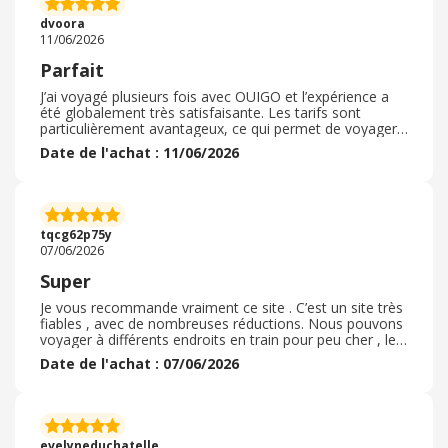
dvoora
11/06/2026
Parfait
J’ai voyagé plusieurs fois avec OUIGO et l’expérience a
été globalement très satisfaisante. Les tarifs sont
particulièrement avantageux, ce qui permet de voyager
à moindre coût. Les trains sont généralement propres,
Date de l'achat : 11/06/2026
confortables et ponctuels. La réservation en ligne est
simple et rapide. Bien que certains services soient
proposés en option payante, le rapport qualité-prix reste
excellent. Une solution idéale pour les voyageurs qui
recherchent un moyen de transport économique et
tqcg62p75y
pratique. Je recommande à 100 pour cent
07/06/2026
Super
Je vous recommande vraiment ce site . C’est un site très
fiables , avec de nombreuses réductions. Nous pouvons
voyager à différents endroits en train pour peu cher , les
trains sont confortables. Et tout se passe bien . C’est un
Date de l'achat : 07/06/2026
bon rapport qualité. Je le prend souvent pour aller dans
le sud et c’est moins cher que les trains innoui. C’est très
rentable et il y a beaucoup de disponibilité. Nous
pouvons aller à plusieurs endroits , c’est très bien
derservi . Par exemple la j’ai pris paris marseille pour 55€.
evelyneduchatelle