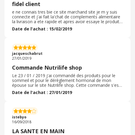
fidel client
e ne connais tres bie ce site marchand site je m y suis
connecte et j'ai fait la'chat de complements alimentaire
la livraison a ete rapide et apres avoir essaye le produit
j'en suis plus que satisfait je n'ai pa eut de code promole
Date de l'achat : 15/02/2019
delai de livraison a ete respecte . commande livree en
trois jours delai satisfaisant emballage parfait avec a
l'iterieur un catalogue service collissimo avec suivi de
livraison detaille l'aricle commande correspondait a ma
commande je n'ai pas profite de code promo mais ce
jacqueschabrut
que j'ai eut dans ma cagnotte a ete tres sympatique je
27/01/2019
suis deja fidel a nutrilife et avec ebuy je ne suis pas pres
de changer
Commande Nutrilife shop
Le 23 / 01 / 2019 j'ai commandé des produits pour le
sommeil et pour le dérèglement hormonal de mon
épouse sur le site Nutrilife shop. Cette commande s'est
très bien déroulée, je n'ai bénéficié d'aucun code promo.
Date de l'achat : 27/01/2019
J'ai reçu mon colis très rapidement le 26 / 01 / 2019 soit
3 jours après. l'emballage était correct ; Les produits
livrés étaient conforme à ce que j'avais commandé, et
très bonne qualité. Je n'ai pas été amené à faire de
retour, je conseillerai ce site à toutes mes
istebyo
connaissances, j' attend maintenant de voir ce que
16/09/2018
donnerons les produits.
LA SANTE EN MAIN