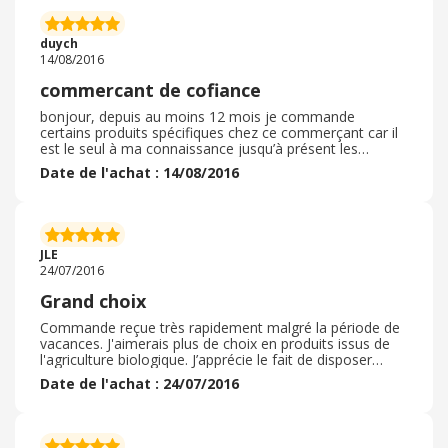
duych
14/08/2016
commercant de cofiance
bonjour, depuis au moins 12 mois je commande
certains produits spécifiques chez ce commerçant car il
est le seul à ma connaissance jusqu’à présent les
posséder , je suis toujours satisfaite . les produits sont
Date de l'achat : 14/08/2016
bien expliqués et savent nous conseiller . livraison rapide
. je serais évidemment toujours un client chez ce
commerçant . je vous le conseille vivement . a bientôt
JLE
24/07/2016
Grand choix
Commande reçue très rapidement malgré la période de
vacances. J'aimerais plus de choix en produits issus de
l'agriculture biologique. J’apprécie le fait de disposer
d’informations avec références bibliographiques. Je
Date de l'achat : 24/07/2016
recommande.