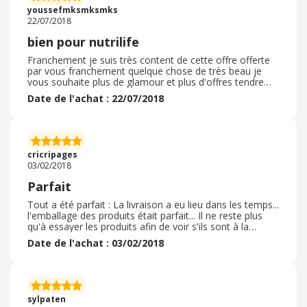
youssefmksmksmks
22/07/2018
bien pour nutrilife
Franchement je suis très content de cette offre offerte
par vous franchement quelque chose de très beau je
vous souhaite plus de glamour et plus d'offres tendre
Merci pour le Ka Je vais promouvoir vos produits tous
Date de l'achat : 22/07/2018
les jours Vous n'êtes pas le seul à être le meilleur
cricripages
03/02/2018
Parfait
Tout a été parfait : La livraison a eu lieu dans les temps...
l'emballage des produits était parfait... Il ne reste plus
qu'à essayer les produits afin de voir s'ils sont à la
hauteur de mes attentes...
Date de l'achat : 03/02/2018
sylpaten