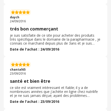
duych
24/09/2016
trés bon commerçant
je suis satisfaite de ce site pour acheter des produits
très spécifique dans le domaine de la parapharmacie , je
connais ce marchand depuis plus de 3ans et je suis
toujours cliente . les produits sont bien expliqués et les
Date de l'achat : 24/09/2016
livraisons rapides . je vous recommande ce marchand
chantal65
23/09/2016
santé et bien être
ce site est vraiment intéressant et fiable; il y a de
nombreuses années que j'achète en ligne chez nutrilife
et je ne suis jamais déçue; ayant des problèmes
urinaires récidivants , j'ai trouvé des compléments
Date de l'achat : 23/09/2016
comme urinary confort qui m'ont beaucoup aidé et
m'ont permis de diminuer l'utilisation des antibiotiques.