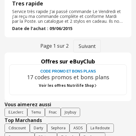
Tres rapide
Service très rapide J'ai passé commande Le Vendredi et
j'ai reçu ma commande complète et conforme Mardi
par la Poste. un catalogue et 2 stylos en cadeau. Ils nous
tiennent informes de l’évolution du traitement par mail.
Date de l'achat : 09/06/2015
Page
1
sur
2
Suivant
Offres sur eBuyClub
CODE PROMO ET BONS PLANS
17 codes promos et bons plans
Voir les offres Nutrilife Shop
Vous aimerez aussi
E.Leclerc
Temu
Fnac
Joybuy
Top Marchands
Cdiscount
Darty
Sephora
ASOS
La Redoute