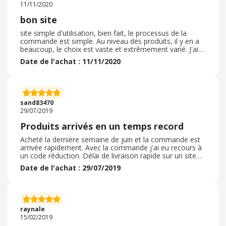
11/11/2020
paiement sur d'autres sites, c'est donc un point fort pour
le site
bon site
site simple d'utilisation, bien fait, le processus de la
commande est simple. Au niveau des produits, il y en a
beaucoup, le choix est vaste et extrêmement varié. J'ai
acheté des produits que je ne trouvais pas sur les sites
Date de l'achat : 11/11/2020
ou je me fourni habituellement. Le processus de
livraison s'est bien passé, livraison dans les délais,
emballages corrects; j'ai été un peu inquiet en
constatant que les produits étaient livrés dans une
enveloppe à bulle, inquiétude vite balayée. Globalement
sand83470
je suis satisfait de mon choix, et je recommande ce site.
29/07/2019
Produits arrivés en un temps record
Acheté la dernière semaine de juin et la commande est
arrivée rapidement. Avec la commande j'ai eu recours à
un code réduction. Délai de livraison rapide sur un site
où j'achète de bons compléments alimentaires depuis
Date de l'achat : 29/07/2019
des années. L'emballage correct. , livraison rapide en
moins d'une semaine. Produits conformes à ce que j'ai
commandé, et le résultat pour ce qui concerne la qualité
est à voir dans le temps. Etant satisfaite je n'ai pas eu à
retourner la commande je ne sais pas si les frais de
raynale
retour sont gratuits
15/02/2019