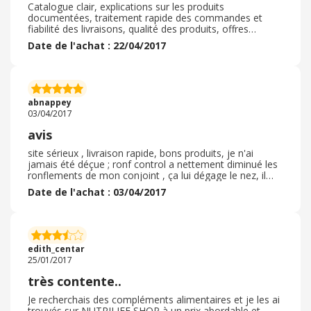
Catalogue clair, explications sur les produits
documentées, traitement rapide des commandes et
fiabilité des livraisons, qualité des produits, offres
promotionnelles par e-mail ciblées en fonction des
Date de l'achat : 22/04/2017
commandes précedentes.
abnappey
03/04/2017
avis
site sérieux , livraison rapide, bons produits, je n'ai
jamais été déçue ; ronf control a nettement diminué les
ronflements de mon conjoint , ça lui dégage le nez, il
respire mieux , il fait moins d'apnée du sommeil
Date de l'achat : 03/04/2017
edith_centar
25/01/2017
très contente..
Je recherchais des compléments alimentaires et je les ai
trouvés sur NUTRILIFE SHOP à un prix abordable et