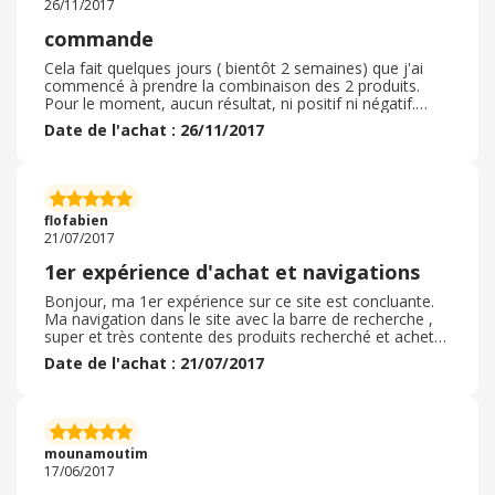
26/11/2017
commande
Cela fait quelques jours ( bientôt 2 semaines) que j'ai
commencé à prendre la combinaison des 2 produits.
Pour le moment, aucun résultat, ni positif ni négatif.
Mais je fais pourtant attention à mon alimentation et
Date de l'achat : 26/11/2017
j'aimerais bien perdre 3-4 kilos
flofabien
21/07/2017
1er expérience d'achat et navigations
Bonjour, ma 1er expérience sur ce site est concluante.
Ma navigation dans le site avec la barre de recherche ,
super et très contente des produits recherché et acheté .
Il il a plusieurs onglet à découvrir . Merci
Date de l'achat : 21/07/2017
mounamoutim
17/06/2017