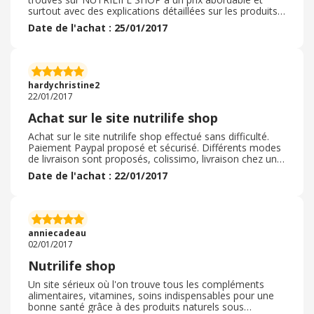
surtout avec des explications détaillées sur les produits
et sur leur provenance. Il faut un certain laps de temps
Date de l'achat : 25/01/2017
pour voir leur efficacité mais je trouve qu'ils sont faciles
à prendre et ne me font pas mal à l'estomac !
hardychristine2
22/01/2017
Achat sur le site nutrilife shop
Achat sur le site nutrilife shop effectué sans difficulté.
Paiement Paypal proposé et sécurisé. Différents modes
de livraison sont proposés, colissimo, livraison chez un
commerçant de proximité ou à la Poste. Je recommande
Date de l'achat : 22/01/2017
ce site.
anniecadeau
02/01/2017
Nutrilife shop
Un site sérieux où l'on trouve tous les compléments
alimentaires, vitamines, soins indispensables pour une
bonne santé grâce à des produits naturels sous