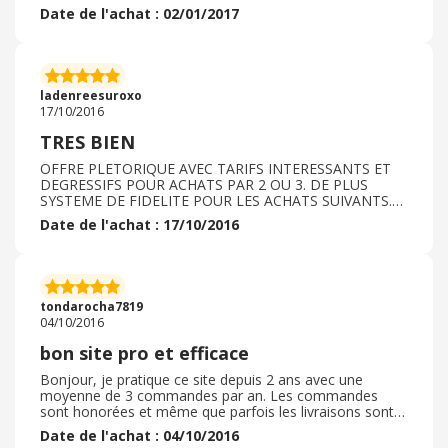
contrôles. Le site est classé par catégorie de produits (
Date de l'achat : 02/01/2017
circulation, immunité , arthrose, problèmes de peau ... ...
) avec la composition, la posologie et tous les conseils
pour les utiliser. Il est super pour les probiotiques avec
des prix raisonnables.
ladenreesuroxo
17/10/2016
TRES BIEN
OFFRE PLETORIQUE AVEC TARIFS INTERESSANTS ET
DEGRESSIFS POUR ACHATS PAR 2 OU 3. DE PLUS
SYSTEME DE FIDELITE POUR LES ACHATS SUIVANTS.
SITE INTERNET AGREABLE, FACILE A UTILISER ET
Date de l'achat : 17/10/2016
DELAIS DE LIVRAISON RAPIDES.
tondarocha7819
04/10/2016
bon site pro et efficace
Bonjour, je pratique ce site depuis 2 ans avec une
moyenne de 3 commandes par an. Les commandes
sont honorées et même que parfois les livraisons sont
plus rapide qu'annoncées! bref, je conseil le site car RAS
Date de l'achat : 04/10/2016
avec eux. Bien à vous