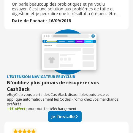
On parle beaucoup des probiotiques et j'ai voulu
essayer. C'est une solution aux problémes de taille et
digestion et je peux dire que le résultat a été peut-être
un peu long avant de l'aperçevoir mais il est là. Nutrilife
Date de l'achat : 16/09/2018
est un site fiable dans lequel le choix est important pour
quelque recherche à votre désir. Facile de trouver ,
commande simple, l'envoi est rapide, et un petit plus, il y
a des points fidélité... pourquoi ne pas concilier plaisir et
gain . C'est donc un site que je recommande .
L'EXTENSION NAVIGATEUR EBUYCLUB
N'oubliez plus jamais de récupérer vos
CashBack
eBuyClub vous alerte des CashBack disponibles puis teste et
applique automatiquement les Codes Promo chez vos marchands
préférés.
+1€ offert
pour tout 1er téléchargement
Je l'installe