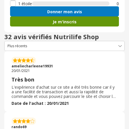
1 étoile
0
Donner mon avis
Je m'inscris
32 avis vérifiés Nutrilife Shop
ameliecharleene19931
20/01/2021
Très bon
L'expérience d'achat sur ce site a été très bonne car il y
a une facilité de transaction et aussi la rapidité de
commande et vous pouvez parcourir le site et choisir les
produits sans aucun problème. J'ai passé la commande
Date de l'achat : 20/01/2021
et l'expérience a été très agréable. Il y a des produits qui
ne sont pas disponibles. J'aurais aimé qu'ils existent,
mais en général L'emplacement est bon En ce qui
concerne les modes de paiement, j'ai trouvé de
nombreux modes de paiement, et c'est un point positif
rando69
dans le site car il est rare de trouver plusieurs modes de